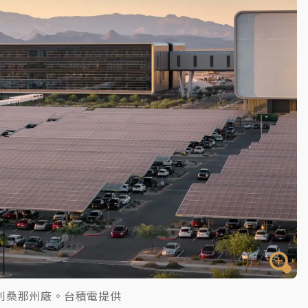
一度塞車 周六起展出延長至晚上7時
今重開羈押庭
到發紫」降雨熱區曝
利桑那州廠。台積電提供