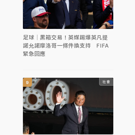
足球｜黑箱交易！英媒踢爆英凡提
諾允諾摩洛哥一條件換支持 FIFA
緊急回應
社會