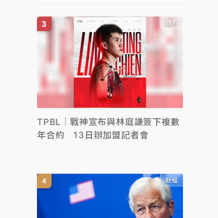
體育
TPBL｜戰神宣布與林庭謙簽下複數
年合約 13日辦加盟記者會
財經