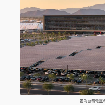
故宮《龍藏經》特展第2檔！今線上預約開賣
台東農業處長涉圖利渡假村！東檢抗告成功 
父親節泡湯了！中颱白海豚雨彈轟3天 「紅
圖為台積電亞