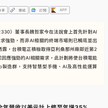
APP
分享
連結
訂閱
330）董事長魏哲家今在法說會上首先針對AI
需求強勁，而非AI相關的終端市場則已觸底並出
透露，台積電正積極取得亞利桑那州廠鄰近第2
因應強勁的AI相關需求，此計劃將使台積電能
ab製造群，支持智慧型手機、AI及高性能運算
全年營收以美元計上修至年增35%