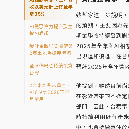
收以美元計上修至年
增35%
魏哲家進一步說明，
的預期，主要因為先
AI受惠算力提升及主
權AI崛起
期業務將持續受到對
2025年全年與AI
曝計畫取得美國廠第
2塊土地為擴產準備
出現溫和復甦，在台
全球佈局也持續投資
預計2025年全年營
台灣
2奈米本季末量產、
他提到，雖然目前尚
A16預計2026下半
在影響帶來的不確定
年量產
部門。因此，台積電
時持續利用既有產
中，也會持續專注於