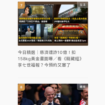
生活
今日精選｜慈濟遭詐10億！扣
158kg黃金畫面曝／看《龍藏經》
享七世福報？今預約又塞了
體育