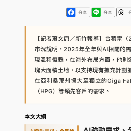
分享
分享
【記者蕭文康／新竹報導】台積電（2
市況說明，2025年全年與AI相關的
現溫和復甦，在海外布局方面，他則
塊大面積土地，以支持現有擴充計劃並
在亞利桑那州擴大至獨立的Giga F
（HPG）等領先客戶的需求。
本文大綱
AI強勁需求、
AI強勁需求、全年營