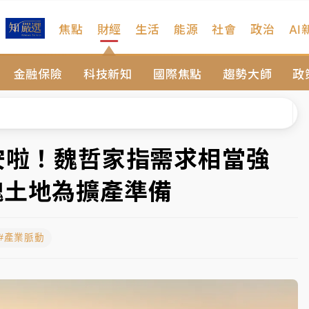
焦點
財經
生活
能源
社會
政治
AI
扣畫面曝光
金融保險
科技新知
國際焦點
趨勢大師
政
、低軌衛星及載板皆走弱
院聲請遭駁 理由曝光
一度塞車 周六起展出延長至晚上7時
安啦！魏哲家指需求相當強
今重開羈押庭
塊土地為擴產準備
到發紫」降雨熱區曝
#產業脈動
扣畫面曝光
、低軌衛星及載板皆走弱
院聲請遭駁 理由曝光