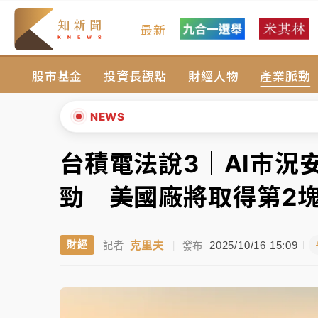
最新
女律師陳昱瑄詐慈濟10億！黃金158kg遭查
股市基金
投資長觀點
財經人物
產業脈動
台積電殺35元、台股跌近300點 被動元件
中信慈善基金會想增加董事人數！辜仲諒向法
NEWS
故宮《龍藏經》特展第2檔！今線上預約開賣
台積電法說3｜AI市況
▲
台東農業處長涉圖利渡假村！東檢抗告成功 
▼
勁 美國廠將取得第2
父親節泡湯了！中颱白海豚雨彈轟3天 「紅
克里夫
2025/10/16 15:09
財經
記者
|
發布
女律師陳昱瑄詐慈濟10億！黃金158kg遭查
台積電殺35元、台股跌近300點 被動元件
中信慈善基金會想增加董事人數！辜仲諒向法