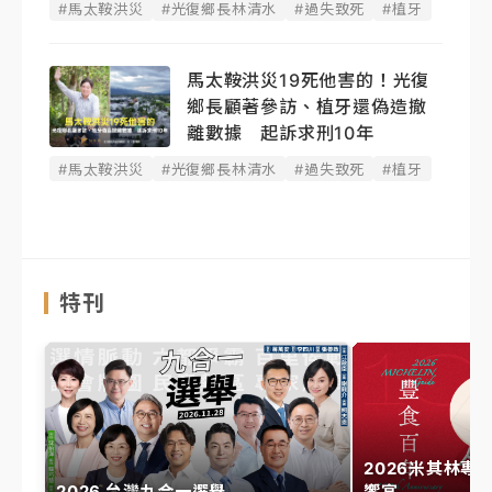
#馬太鞍洪災
#光復鄉長林清水
#過失致死
#植牙
馬太鞍洪災19死他害的！光復
鄉長顧著參訪、植牙還偽造撤
離數據 起訴求刑10年
#馬太鞍洪災
#光復鄉長林清水
#過失致死
#植牙
特刊
2026米其林專
2026 台灣九合一選舉
饗宴