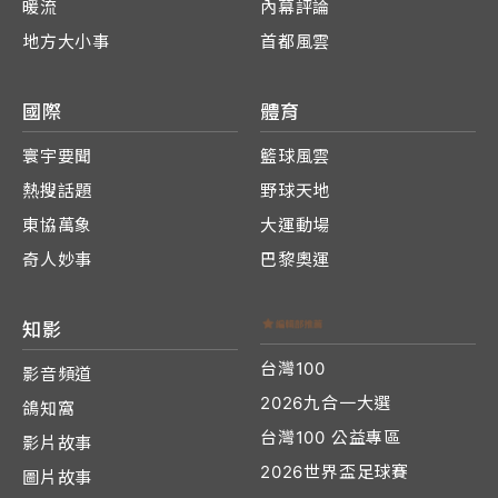
暖流
內幕評論
地方大小事
首都風雲
國際
體育
寰宇要聞
籃球風雲
熱搜話題
野球天地
東協萬象
大運動場
奇人妙事
巴黎奧運
知影
台灣100
影音頻道
2026九合一大選
鴿知窩
台灣100 公益專區
影片故事
2026世界盃足球賽
圖片故事