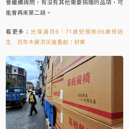
會繼續詢問，有沒有其他需要捐贈的品項，可
能會再來第二趟。
看更多：
光復滿月6｜71歲兒憶抱96歲母逃
生 百年木屋洪災後重創：好累