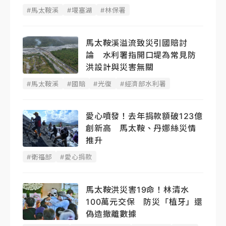
#馬太鞍溪
#堰塞湖
#林保署
馬太鞍溪溢流致災引國賠討
論 水利署指開口堤為常見防
洪設計與災害無關
#馬太鞍溪
#國賠
#光復
#經濟部水利署
愛心噴發！去年捐款額破123億
創新高 馬太鞍、丹娜絲災情
推升
#衛福部
#愛心捐款
馬太鞍洪災害19命！林清水
100萬元交保 防災「植牙」還
偽造撤離數據