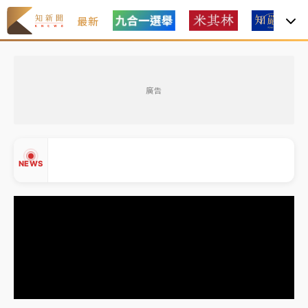
最新
女律師陳昱瑄詐慈濟10億！黃金158kg遭查扣畫面曝光
廣告
台積電殺35元、台股跌近300點 被動元件、低軌衛星
及載板皆走弱
中信慈善基金會想增加董事人數！辜仲諒向法院聲請遭
NEWS
駁 理由曝光
故宮《龍藏經》特展第2檔！今線上預約開賣一度塞車
周六起展出延長至晚上7時
台東農業處長涉圖利渡假村！東檢抗告成功 今重開羈
▲
押庭
▼
父親節泡湯了！中颱白海豚雨彈轟3天 「紅到發紫」降
雨熱區曝