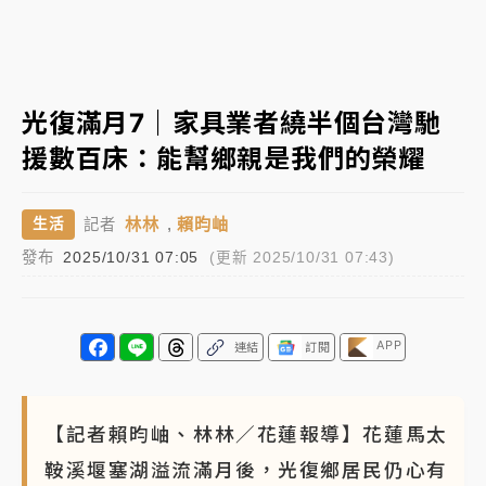
女律師陳昱瑄詐慈濟10億！黃金158kg遭查扣畫面曝光
台積電殺35元、台股跌近300點 被動元件、低軌衛星
光復滿月7｜家具業者繞半個台灣馳
及載板皆走弱
援數百床：能幫鄉親是我們的榮耀
中信慈善基金會想增加董事人數！辜仲諒向法院聲請遭
駁 理由曝光
林林
,
賴昀岫
生活
記者
故宮《龍藏經》特展第2檔！今線上預約開賣一度塞車
發布
2025/10/31 07:05
(更新 2025/10/31 07:43)
周六起展出延長至晚上7時
台東農業處長涉圖利渡假村！東檢抗告成功 今重開羈
押庭
APP
連結
訂閱
父親節泡湯了！中颱白海豚雨彈轟3天 「紅到發紫」降
雨熱區曝
【記者賴昀岫、林林／花蓮報導】花蓮馬太
鞍溪堰塞湖溢流滿月後，光復鄉居民仍心有