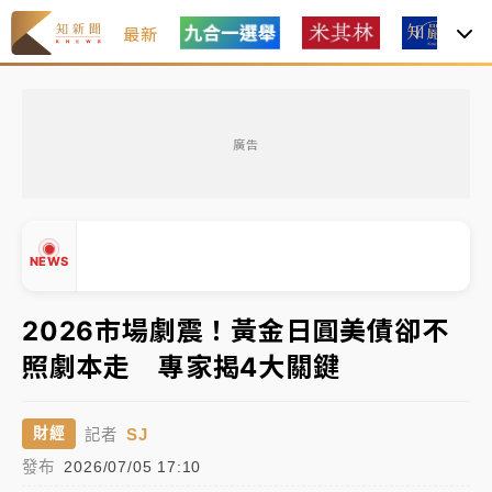
最新
油價持續凍漲！ 中油宣布下周一汽柴油價格維持不變
廣告
中颱白海豚進逼！台北喜來登圍籬傾倒砸傷人 民權西
路鷹架倒塌壓2車
有片｜
白海豚暴風圈逼近！新北淡水赫見龍捲風 榕樹
NEWS
連根拔起
中颱白海豚風雨來了！中部以北防豪雨 今晚、明天影
2026市場劇震！黃金日圓美債卻不
響最劇烈
照劇本走 專家揭4大關鍵
白海豚逼近！北市水門只出不進 未移置車輛最高罰
▲
4800＋拖吊費
▼
SJ
財經
記者
油價持續凍漲！ 中油宣布下周一汽柴油價格維持不變
發布
2026/07/05 17:10