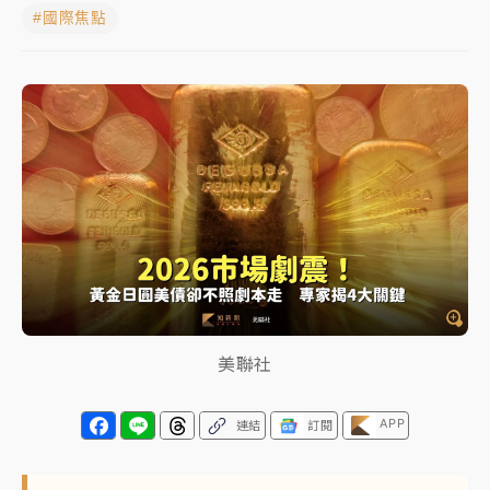
#國際焦點
中颱白海豚進逼！台北喜來登圍籬傾倒砸傷人 民權西
路鷹架倒塌壓2車
有片｜
白海豚暴風圈逼近！新北淡水赫見龍捲風 榕樹
連根拔起
中颱白海豚風雨來了！中部以北防豪雨 今晚、明天影
響最劇烈
白海豚逼近！北市水門只出不進 未移置車輛最高罰
4800＋拖吊費
美聯社
APP
連結
訂閱