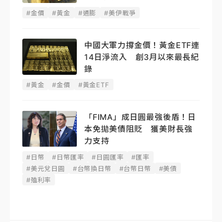
#金價
#黃金
#通膨
#美伊戰爭
中國大軍力撐金價！黃金ETF連
14日淨流入 創3月以來最長紀
錄
#黃金
#金價
#黃金ETF
「FIMA」成日圓最強後盾！日
本免拋美債阻貶 獲美財長強
力支持
#日幣
#日幣匯率
#日圓匯率
#匯率
#美元兌日圓
#台幣換日幣
#台幣日幣
#美債
#殖利率