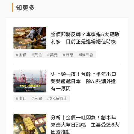
知更多
金價即將反轉？專家指5大驅動
利多 目前正是進場絕佳時機
#金價
#黃金
#美元
#升息
#聯準會
史上頭一遭！台韓上半年出口
雙雙超越日本 除AI熱潮外還
有一原因
#出口
#三星
#SK海力士
分析｜金價一吐悶氣！創半年
來最大單日漲幅 主要受這6大
因素推動