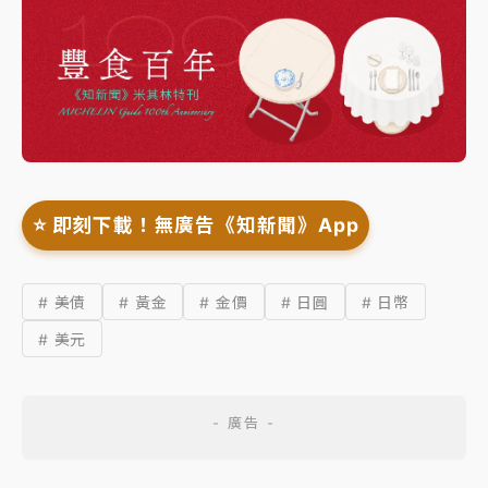
⭐️ 即刻下載！無廣告《知新聞》App
# 美債
# 黃金
# 金價
# 日圓
# 日幣
# 美元