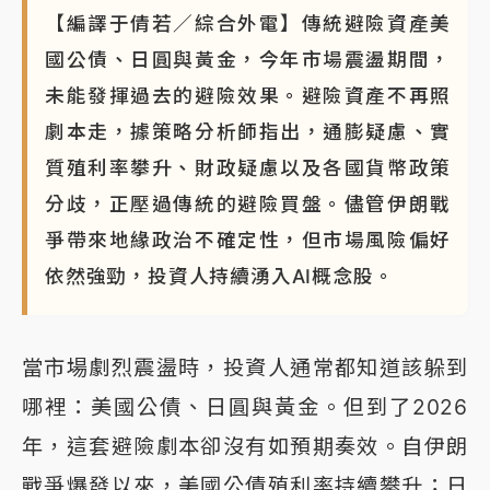
【編譯于倩若／綜合外電】傳統避險資產美
國公債、日圓與黃金，今年市場震盪期間，
未能發揮過去的避險效果。避險資產不再照
劇本走，據策略分析師指出，通膨疑慮、實
質殖利率攀升、財政疑慮以及各國貨幣政策
分歧，正壓過傳統的避險買盤。儘管伊朗戰
爭帶來地緣政治不確定性，但市場風險偏好
依然強勁，投資人持續湧入AI概念股。
當市場劇烈震盪時，投資人通常都知道該躲到
哪裡：美國公債、日圓與黃金。但到了2026
年，這套避險劇本卻沒有如預期奏效。自伊朗
戰爭爆發以來，美國公債殖利率持續攀升；日