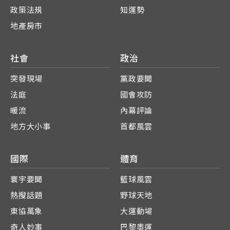
政策法規
知運勢
地產房市
社會
政治
突發現場
黨政要聞
法庭
國會攻防
暖流
內幕評論
地方大小事
首都風雲
國際
體育
寰宇要聞
籃球風雲
熱搜話題
野球天地
東協萬象
大運動場
奇人妙事
巴黎奧運