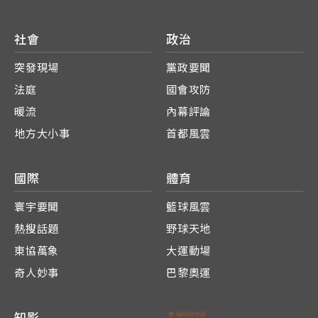
社會
政治
突發現場
黨政要聞
法庭
國會攻防
暖流
內幕評論
地方大小事
首都風雲
國際
體育
寰宇要聞
籃球風雲
熱搜話題
野球天地
東協萬象
大運動場
奇人妙事
巴黎奧運
知影