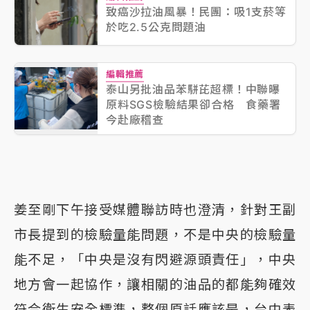
致癌沙拉油風暴！民團：吸1支菸等
於吃2.5公克問題油
編輯推薦
泰山另批油品苯駢芘超標！中聯曝
原料SGS檢驗結果卻合格 食藥署
今赴廠稽查
姜至剛下午接受媒體聯訪時也澄清，針對王副
市長提到的檢驗量能問題，不是中央的檢驗量
能不足，「中央是沒有閃避源頭責任」，中央
地方會一起協作，讓相關的油品的都能夠確效
符合衛生安全標準，整個原話應該是，台中表