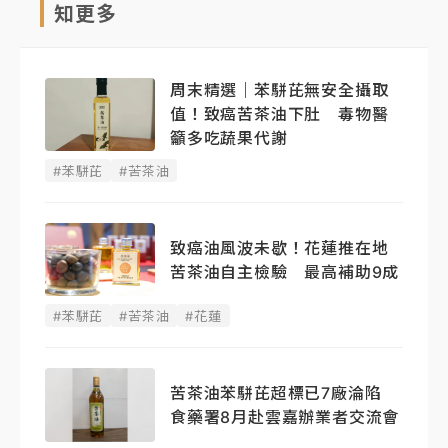
知更多
周末精選｜苯駢芘無安全攝取
值！致癌苦茶油下肚 毒物醫
籲多吃蔬果代謝
#苯駢芘
#苦茶油
致癌油風波未歇！花蓮推在地
苦茶油自主檢驗 最高補助9成
#苯駢芘
#苦茶油
#花蓮
苦茶油苯駢芘超標已7廠淪陷
食藥署8月赴雲嘉辦業者交流會