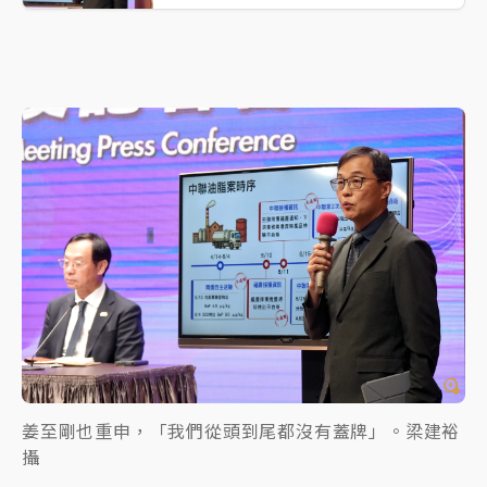
姜至剛也重申，「我們從頭到尾都沒有蓋牌」。梁建裕
攝