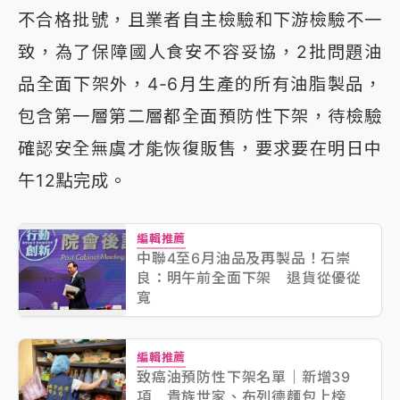
不合格批號，且業者自主檢驗和下游檢驗不一
致，為了保障國人食安不容妥協，2批問題油
品全面下架外，4-6月生產的所有油脂製品，
包含第一層第二層都全面預防性下架，待檢驗
確認安全無虞才能恢復販售，要求要在明日中
午12點完成。
編輯推薦
中聯4至6月油品及再製品！石崇
良：明午前全面下架 退貨從優從
寬
編輯推薦
致癌油預防性下架名單｜新增39
項 貴族世家、布列德麵包上榜