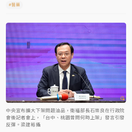
#醫藥
白海豚瘦身！中部以北防劇烈降水 本周天氣展望「多
雨不穩定」
日職｜
林安可狀態正好卻因左膝疼痛下二軍 日媒感嘆
「好事多磨」
韓股最壞時期已過？大摩估去槓桿完成逾半 波動率降
至2個月低
「白海豚」雨炸新北！通報109件災情 侯友宜揭這類災
損最多
白海豚挾豪雨狂炸新北！時雨量破百毫米 水塔、雨棚
砸落毀車
最好玩的父親節！「爸氣集合」出發工程冒險島 邀社
福孩童齊暢玩
中央宣布擴大下架問題油品，衛福部長石崇良在行政院
會後記者會上，「台中、桃園曾問何時上架」發言引發
強風長浪襲馬祖！「白海豚」逼近劃設警戒區 違規戲
反彈。梁建裕攝
水觀浪恐重罰失血