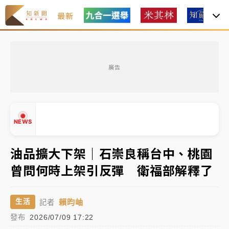
最新
日職｜
林安可狀態正好卻因左膝疼痛下二軍 日媒感嘆
「好事多磨」
廣告
韓股最壞時期已過？大摩估去槓桿完成逾半 波動率降
至2個月低
「白海豚」雨炸新北！通報109件災情 侯友宜揭這類災
NEWS
損最多
白海豚挾豪雨狂炸新北！時雨量破百毫米 水塔、雨棚
油品擴大下架｜石崇良稱台中、桃園
砸落毀車
曾問何時上架引反彈 衛福部解釋了
最好玩的父親節！「爸氣集合」出發工程冒險島 邀社
▲
福孩童齊暢玩
▼
賴昀岫
生活
記者
強風長浪襲馬祖！「白海豚」逼近劃設警戒區 違規戲
發布
2026/07/09 17:22
水觀浪恐重罰失血