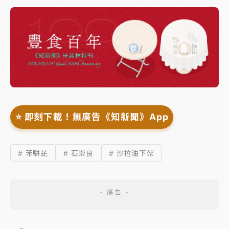
⭐️ 即刻下載！無廣告《知新聞》App
# 苯駢芘
# 石崇良
# 沙拉油下架