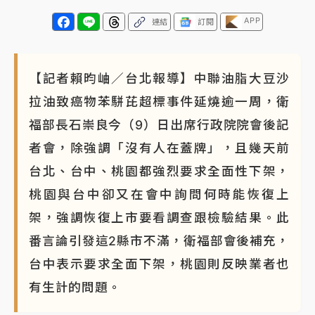
白海豚瘦身！中部以北防劇烈降水 本周天氣展望「多
APP
連結
訂閱
雨不穩定」
【記者賴昀岫／台北報導】中聯油脂大豆沙
拉油致癌物苯駢芘超標事件延燒逾一周，衛
福部長石崇良今（9）日出席行政院院會後記
者會，除強調「沒有人在蓋牌」，且幾天前
台北、台中、桃園都強烈要求全面性下架，
桃園與台中卻又在會中詢問何時能恢復上
架，強調恢復上市要看調查跟檢驗結果。此
番言論引發這2縣市不滿，衛福部會後補充，
台中表示要求全面下架，桃園則反映業者也
有生計的問題。