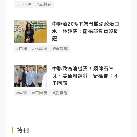
#苦茶油
#苯駢芘
中聯油20%下架門檻淪政治口
水 林靜儀：衛福部負責沒問
題
#中聯
#林靜儀
#衛福部
中聯致癌油咎責！頻傳石崇
良、姜至剛請辭 衛福部：不
予回應
#中聯
#石崇良
#姜至剛
特刊