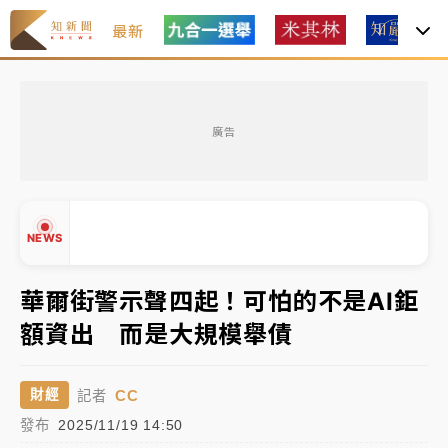
最新
女律師陳昱瑄詐慈濟10億！黃金158kg遭查扣畫面曝光
廣告
暑假過三周才推「E宿新北打卡趣」！抽獎程序複雜 觀
旅局回應了
中信慈善基金會想增加董事人數！辜仲諒向法院聲請遭
NEWS
駁 理由曝光
故宮《龍藏經》特展第2檔！今線上預約開賣一度塞車
華爾街警示聲四起！可怕的不是AI鉅
周六起展出延長至晚上7時
額資出 而是大規模舉債
台東農業處長涉圖利渡假村！東檢抗告成功 今重開羈
▲
押庭
▼
CC
財經
記者
父親節泡湯了！中颱白海豚雨彈轟3天 「紅到發紫」降
發布
2025/11/19 14:50
雨熱區曝