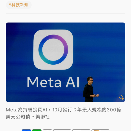
#科技新知
女律師陳昱瑄詐慈濟10億！黃金158kg遭查扣畫面曝光
暑假過三周才推「E宿新北打卡趣」！抽獎程序複雜 觀
旅局回應了
中信慈善基金會想增加董事人數！辜仲諒向法院聲請遭
駁 理由曝光
故宮《龍藏經》特展第2檔！今線上預約開賣一度塞車
周六起展出延長至晚上7時
台東農業處長涉圖利渡假村！東檢抗告成功 今重開羈
押庭
父親節泡湯了！中颱白海豚雨彈轟3天 「紅到發紫」降
雨熱區曝
Meta為持續投資AI，10月發行今年最大規模的300億
美元公司債。美聯社