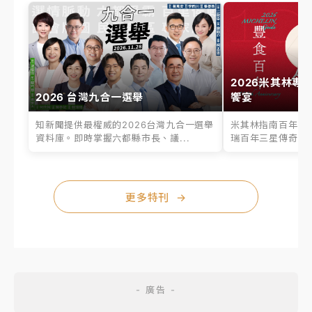
2026米其林專
2026 台灣九合一選舉
饗宴
知新聞提供最權威的2026台灣九合一選舉
米其林指南百年之
資料庫。即時掌握六都縣市長、議...
瑞百年三星傳奇、台
更多特刊
→