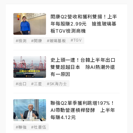
閎康Q2營收和獲利雙揚！上半
年每股賺2.99元 搶進玻璃基
板TGV檢測商機
#TGV
#檢測
#閎康
#玻璃基板
史上頭一遭！台韓上半年出口
雙雙超越日本 除AI熱潮外還
有一原因
#出口
#三星
#SK海力士
聯強Q2單季獲利跳增197%！
AI帶動營運槓桿發酵 上半年
每賺4.12元
#聯強
#杜書伍