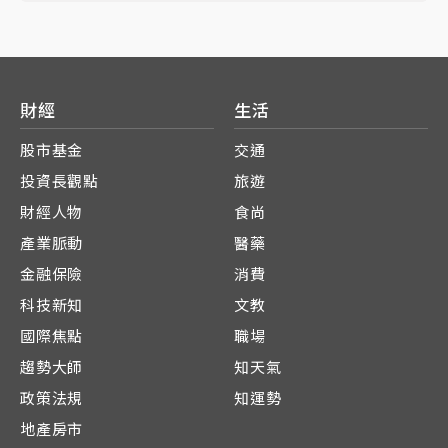
財經
生活
股市基金
交通
投資長觀點
旅遊
財經人物
食尚
產業脈動
醫藥
金融保險
消費
科技新知
文教
國際焦點
職場
趨勢大師
知天氣
政策法規
知運勢
地產房市