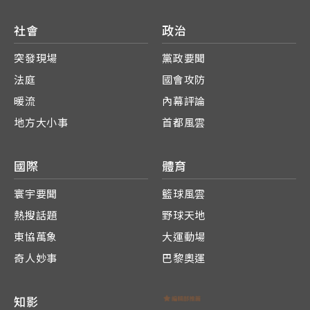
社會
政治
突發現場
黨政要聞
法庭
國會攻防
暖流
內幕評論
地方大小事
首都風雲
國際
體育
寰宇要聞
籃球風雲
熱搜話題
野球天地
東協萬象
大運動場
奇人妙事
巴黎奧運
知影