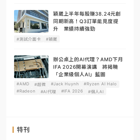
穎崴上半年每股賺38.24元創
同期新高！Q3訂單能見度提
升 業績持續強勁
#測試介面卡
#穎崴
辦公桌上的AI代理？AMD下月
IFA 2026開幕演講 將揭曉
「企業級個人AI」藍圖
#AMD
#Jack Huynh
#Ryzen AI Halo
#超微
#Radeon
#IFA 2026
#AI代理
#個人AI
特刊