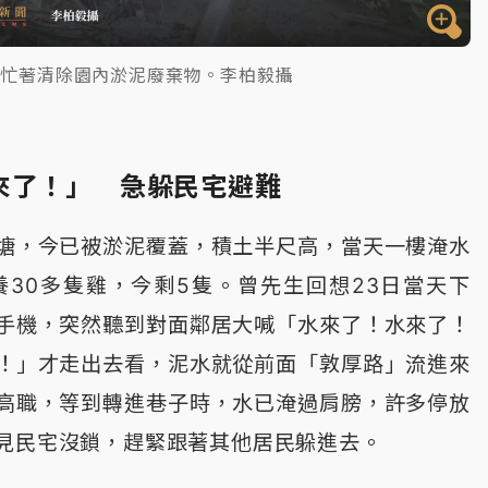
者忙著清除園內淤泥廢棄物。李柏毅攝
來了！」 急躲民宅避難
塘，今已被淤泥覆蓋，積土半尺高，當天一樓淹水
養30多隻雞，今剩5隻。曾先生回想23日當天下
手機，突然聽到對面鄰居大喊「水來了！水來了！
！」才走出去看，泥水就從前面「敦厚路」流進來
高職，等到轉進巷子時，水已淹過肩膀，許多停放
見民宅沒鎖，趕緊跟著其他居民躲進去。