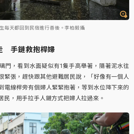
生每天都回到民宿進行善後。李柏毅攝
走 手鏈救抱桿婦
璃門，看到水面疑似有1隻手高舉著，隨著泥水往
很緊張，趕快跟其他避難居民說，「好像有一個人
到電線桿旁有個婦人緊緊抱著，等到水位降下來的
居民，用手拉手人鏈方式把婦人拉過來。