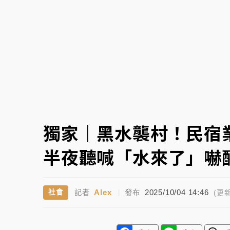
故宮《龍藏經》特展第2檔！今線上預約開賣
台東農業處長涉圖利渡假村！東檢抗告成功 
父親節泡湯了！中颱白海豚雨彈轟3天 「紅
獨家｜黑水襲村！民宿
半夜聽喊「水來了」嚇
Alex
2025/10/04 14:46
社會
記者
|
發布
(更新