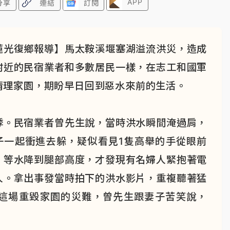
APP
分享
連結
訂閱
蓮光復鄉報導】馬太鞍溪堰塞湖溢流洪災，造成
附近的民宿業者和多數居民一樣，在志工和國軍
清理家園，期盼早日回到惡水來前的生活。
悸。民宿業者曾先生說，當時洪水瞬間淹過肩，
子一起衝進去躲，疑似看見1隻高舉的手從眼前
，等水降到腿部高度，才發現有名婦人緊抱著電
人。拿出事發當時拍下的洪水影片，重複聽著猛
這場重毀家園的災難，曾先生跟妻子苦笑說，