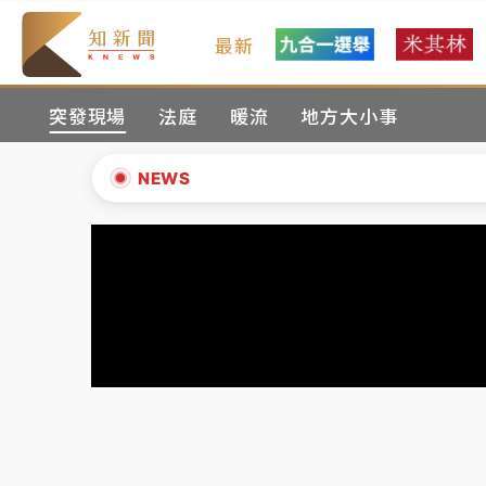
最新
女律師陳昱瑄詐慈濟10億！黃金158kg遭查
突發現場
法庭
暖流
地方大小事
暑假過三周才推「E宿新北打卡趣」！抽獎程
中信慈善基金會想增加董事人數！辜仲諒向法
NEWS
故宮《龍藏經》特展第2檔！今線上預約開賣
▲
台東農業處長涉圖利渡假村！東檢抗告成功 
▼
父親節泡湯了！中颱白海豚雨彈轟3天 「紅
女律師陳昱瑄詐慈濟10億！黃金158kg遭查
暑假過三周才推「E宿新北打卡趣」！抽獎程
中信慈善基金會想增加董事人數！辜仲諒向法