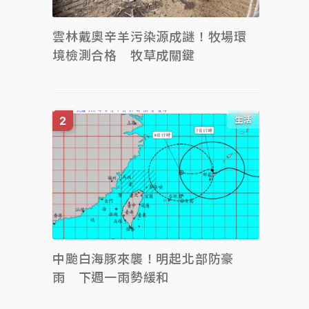
雲林戴奧辛羊污染源成謎！牧場環
境檢測合格 牧草成關鍵
生活
中颱白海豚來襲！明起北部防豪
雨 下週一雨勢緩和