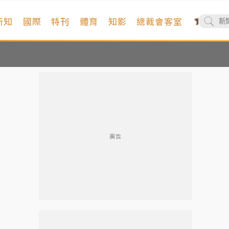
新知
國際
特刊
體育
知影
總裁會客室
廣告