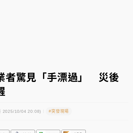
一度塞車 周六起展出延長至晚上7時
今重開羈押庭
到發紫」降雨熱區曝
業者驚見「手漂過」 災後
醒
#突發現場
 2025/10/04 20:08)