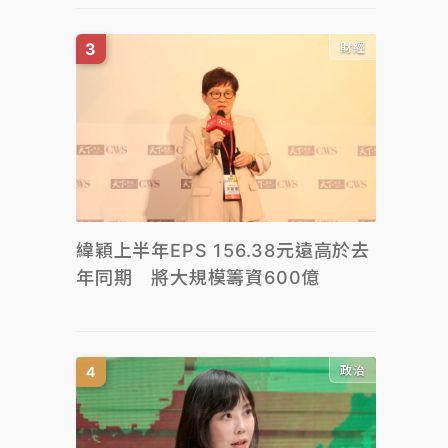
財經
緯穎上半年EPS 156.38元遠高於去
年同期 將大規模籌資600億
政治