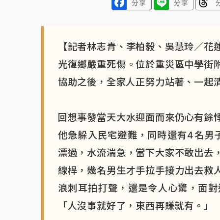
分享
分享
【記者林志青、李柏毅、吳慧玲／花
光復鄉嚴重死傷。位於重災區中學街
協助之後，全家人正努力站著、一起
回想事發當天大水迎面而來仍心有餘
他急躲入民宅避難，同時還有4名男
漂過，水流湍急，當下大家不敢出去
線桿，幾名男生才手拉手接力出去救
浪刺耳拍打聲，還是令人心驚，面對
「人沒事就好了，東西再賺就有。」