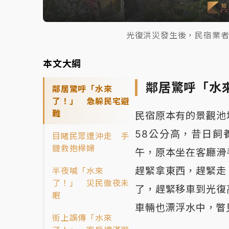
光復洪災發生後，民宿業
本文大綱
鄰居驚呼「水
鄰居驚呼「水來
了！」 急躲民宅避
難
民宿原本有的景觀池
58公分高，昔日飼
目睹民眾遭沖走 手
鏈救抱桿婦
午，原本坐在客廳滑
趕緊拿東西，趕緊走
半夜喊「水來
了！」 災民徹夜未
了，趕緊移車到光復
眠
車輛也漂浮水中，瞥
街上誤傳「水來