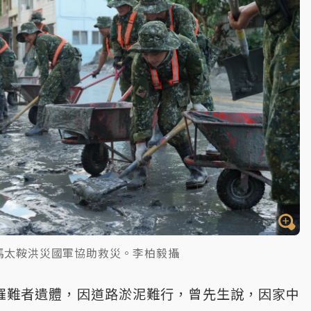
馬太鞍洪災國軍協助救災。李柏毅攝
罹難者遺體，因道路淤泥難行，曾先生說，因家中