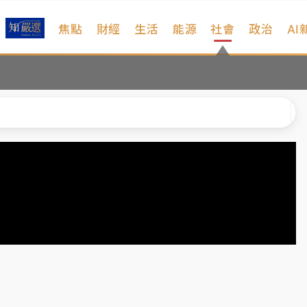
焦點
財經
生活
能源
社會
政治
AI
扣畫面曝光
序複雜 觀旅局回應了
院聲請遭駁 理由曝光
一度塞車 周六起展出延長至晚上7時
今重開羈押庭
到發紫」降雨熱區曝
扣畫面曝光
序複雜 觀旅局回應了
院聲請遭駁 理由曝光