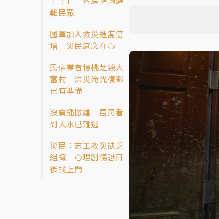
了！」 客房擠滿避
難民眾
國軍加入救災進度倍
增 災民感念在心
民宿業者憶桃芝毀大
富村 洪災淹光復鄉
已有準備
沒廣播撤離 居民看
到大水已難逃
災民：志工救災缺乏
組織 心理創傷恐日
後找上門