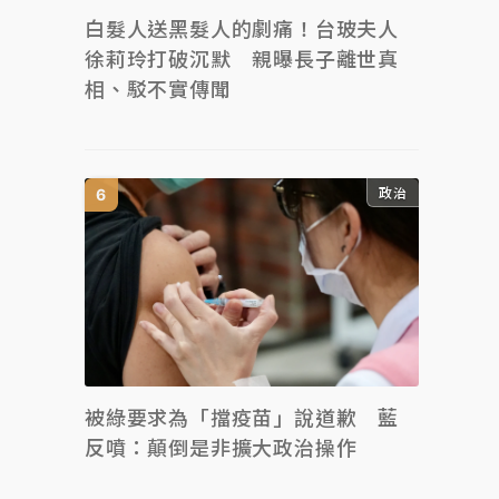
白髮人送黑髮人的劇痛！台玻夫人
徐莉玲打破沉默 親曝長子離世真
相、駁不實傳聞
政治
被綠要求為「擋疫苗」說道歉 藍
反噴：顛倒是非擴大政治操作