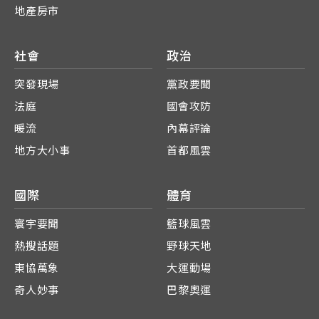
地產房市
社會
政治
突發現場
黨政要聞
法庭
國會攻防
暖流
內幕評論
地方大小事
首都風雲
國際
體育
寰宇要聞
籃球風雲
熱搜話題
野球天地
東協萬象
大運動場
奇人妙事
巴黎奧運