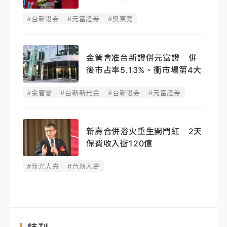
#台新證券
#元富證券
#吳東亮
金管會准台新證併元富證 併
後市占率5.13%、衝市場第4大
#金管會
#台新新光金
#台新證券
#元富證券
新壽合併浴火重生開門紅 2天
保費收入衝120億
#新光人壽
#台新人壽