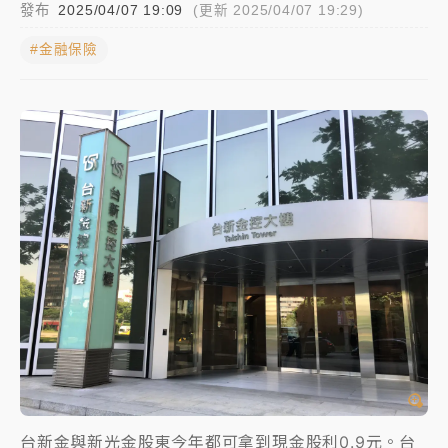
發布
2025/04/07 19:09
(更新 2025/04/07 19:29)
中颱白海豚進逼！台北喜來登圍籬傾倒砸傷人 民權西
#金融保險
路鷹架倒塌壓2車
有片｜
白海豚暴風圈逼近！新北淡水赫見龍捲風 榕樹
連根拔起
中颱白海豚風雨來了！中部以北防豪雨 今晚、明天影
響最劇烈
白海豚逼近！北市水門只出不進 未移置車輛最高罰
4800＋拖吊費
台新金與新光金股東今年都可拿到現金股利0.9元。台