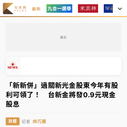
最新
油價持續凍漲！ 中油宣布下周一汽柴油價格維持不變
廣告
中颱白海豚進逼！台北喜來登圍籬傾倒砸傷人 民權西
路鷹架倒塌壓2車
有片｜
白海豚暴風圈逼近！新北淡水赫見龍捲風 榕樹
NEWS
連根拔起
中颱白海豚風雨來了！中部以北防豪雨 今晚、明天影
「新新併」過關新光金股東今年有股
響最劇烈
利可領了！ 台新金將發0.9元現金
白海豚逼近！北市水門只出不進 未移置車輛最高罰
▲
股息
▼
4800＋拖吊費
油價持續凍漲！ 中油宣布下周一汽柴油價格維持不變
林巧雁
財經
記者