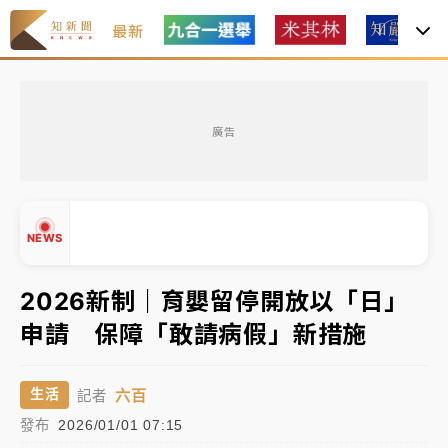
最新
金控第2季海外曝險破31兆創高 日本年增45%居冠
廣告
日職｜
林安可狀態正好卻因左膝疼痛下二軍 日媒感嘆
「好事多磨」
韓股最壞時期已過？大摩估去槓桿完成逾半 波動率降
NEWS
至2個月低
「白海豚」雨炸新北！通報109件災情 侯友宜揭這類災
2026新制｜育嬰留停開放以「日」
損最多
申請 保障「敢請病假」新措施
白海豚挾豪雨狂炸新北！時雨量破百毫米 水塔、雨棚
▲
砸落毀車
▼
六百
生活
記者
金控第2季海外曝險破31兆創高 日本年增45%居冠
發布
2026/01/01 07:15