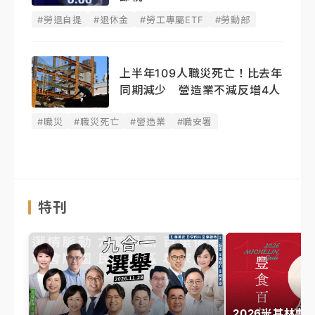
#勞退自提
#退休金
#勞工專屬ETF
#勞動部
上半年109人職災死亡！比去年
同期減少 營造業不減反增4人
#職災
#職災死亡
#營造業
#職安署
特刊
2026米其林專