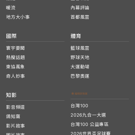
暖流
內幕評論
地方大小事
首都風雲
國際
體育
寰宇要聞
籃球風雲
熱搜話題
野球天地
東協萬象
大運動場
奇人妙事
巴黎奧運
知影
台灣100
影音頻道
2026九合一大選
鴿知窩
台灣100 公益專區
影片故事
2026世界盃足球賽