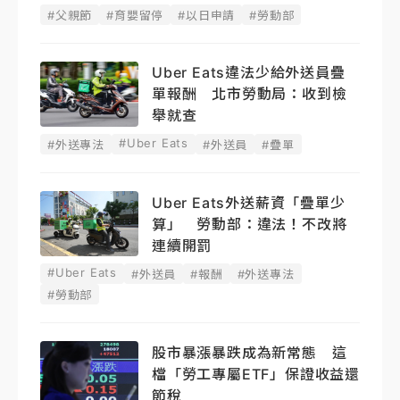
#父親節
#育嬰留停
#以日申請
#勞動部
Uber Eats違法少給外送員疊
單報酬 北市勞動局：收到檢
舉就查
#Uber Eats
#外送專法
#外送員
#疊單
Uber Eats外送薪資「疊單少
算」 勞動部：違法！不改將
連續開罰
#Uber Eats
#外送員
#報酬
#外送專法
#勞動部
股市暴漲暴跌成為新常態 這
檔「勞工專屬ETF」保證收益還
節稅