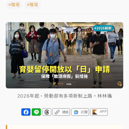
#職場
#職場
日職｜
林安可狀態正好卻因左膝疼痛下二軍 日媒感嘆
「好事多磨」
韓股最壞時期已過？大摩估去槓桿完成逾半 波動率降
至2個月低
「白海豚」雨炸新北！通報109件災情 侯友宜揭這類災
損最多
白海豚挾豪雨狂炸新北！時雨量破百毫米 水塔、雨棚
砸落毀車
2026年起，勞動部有多項新制上路。林林攝
APP
連結
訂閱