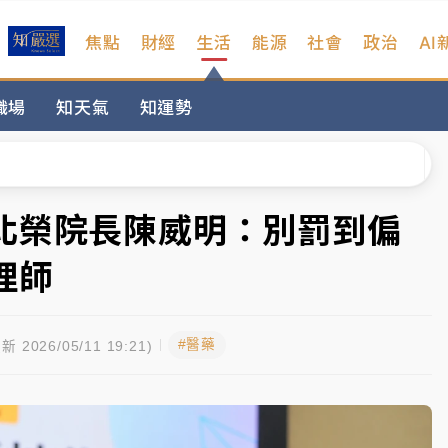
焦點
財經
生活
能源
社會
政治
AI
扣畫面曝光
職場
知天氣
知運勢
、低軌衛星及載板皆走弱
院聲請遭駁 理由曝光
一度塞車 周六起展出延長至晚上7時
北榮院長陳威明：別罰到偏
今重開羈押庭
理師
到發紫」降雨熱區曝
#醫藥
扣畫面曝光
新 2026/05/11 19:21)
、低軌衛星及載板皆走弱
院聲請遭駁 理由曝光