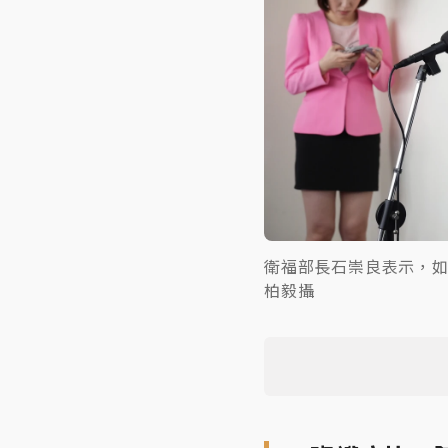
衛福部長石崇良表示，
柏毅攝