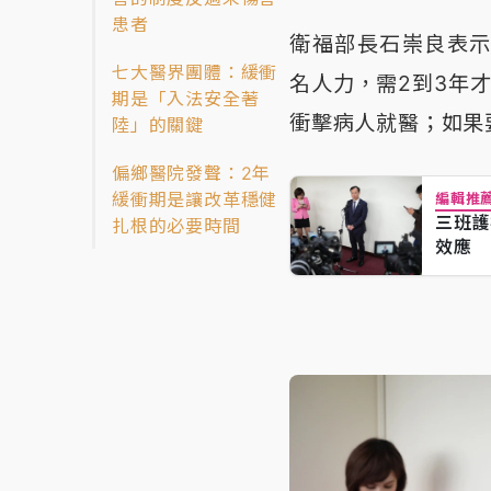
患者
衛福部長石崇良表示
七大醫界團體：緩衝
名人力，需2到3年才
期是「入法安全著
衝擊病人就醫；如果
陸」的關鍵
偏鄉醫院發聲：2年
緩衝期是讓改革穩健
編輯推
三班護
扎根的必要時間
效應