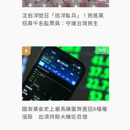
沈伯洋號召「巡洋監兵」！民進黨
招募千名監票員：守護台灣民主
財經
國安基金史上最長護盤買進這8檔權
值股 出清持股大賺近百億