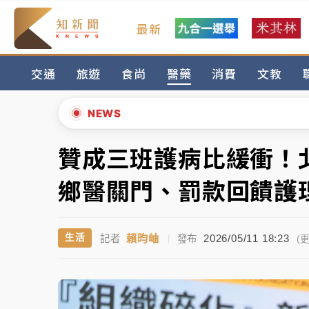
最新
女律師陳昱瑄詐慈濟10億！黃金158kg遭查
交通
旅遊
食尚
醫藥
消費
文教
台積電殺35元、台股跌近300點 被動元件
中信慈善基金會想增加董事人數！辜仲諒向法
NEWS
故宮《龍藏經》特展第2檔！今線上預約開賣
贊成三班護病比緩衝！
▲
台東農業處長涉圖利渡假村！東檢抗告成功 
▼
鄉醫關門、罰款回饋護
父親節泡湯了！中颱白海豚雨彈轟3天 「紅
賴昀岫
2026/05/11 18:23
生活
記者
|
發布
女律師陳昱瑄詐慈濟10億！黃金158kg遭查
(更
台積電殺35元、台股跌近300點 被動元件
中信慈善基金會想增加董事人數！辜仲諒向法