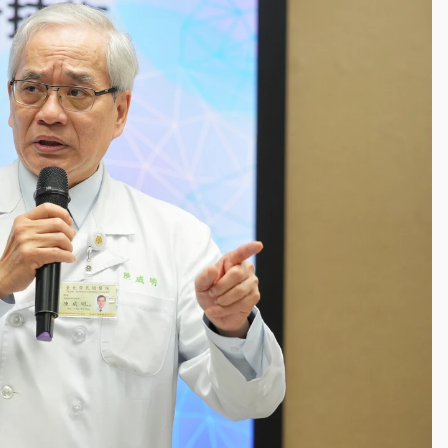
一度塞車 周六起展出延長至晚上7時
今重開羈押庭
到發紫」降雨熱區曝