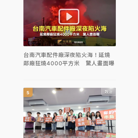
台南汽車配件廠深夜陷火海！延燒
鄰廠狂燒4000平方米 驚人畫面曝
政治