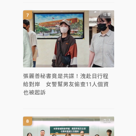
社會
張麗善秘書竟是共諜！洩赴日行程
給對岸 女警幫男友偷查11人個資
也被起訴
生活