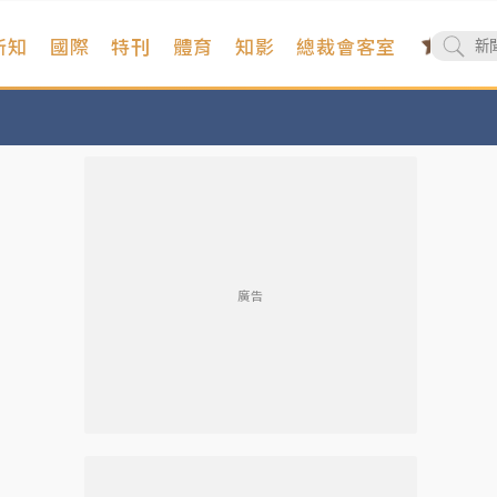
新知
國際
特刊
體育
知影
總裁會客室
廣告