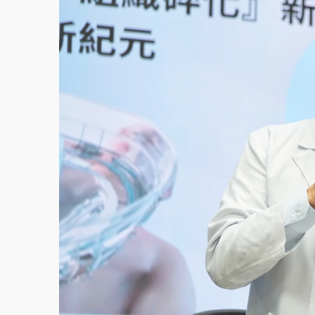
故宮《龍藏經》特展第2檔！今線上預約開賣
台東農業處長涉圖利渡假村！東檢抗告成功 
父親節泡湯了！中颱白海豚雨彈轟3天 「紅