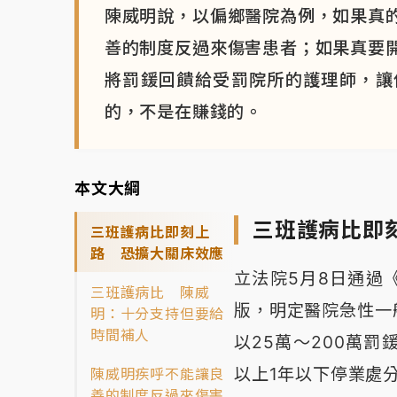
陳威明說，以偏鄉醫院為例，如果真
善的制度反過來傷害患者；如果真要
將罰鍰回饋給受罰院所的護理師，讓
的，不是在賺錢的。
本文大綱
三班護病比即
三班護病比即刻上
路 恐擴大關床效應
立法院5月8日通過
三班護病比 陳威
版，明定醫院急性一
明：十分支持但要給
時間補人
以25萬～200萬
以上1年以下停業處
陳威明疾呼不能讓良
善的制度反過來傷害