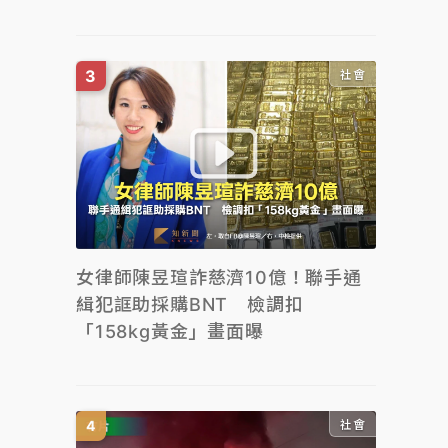
社會
女律師陳昱瑄詐慈濟10億！聯手通
緝犯誆助採購BNT 檢調扣
「158kg黃金」畫面曝
社會