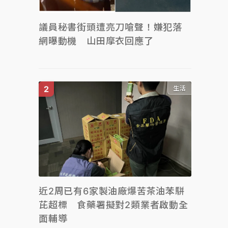
議員秘書街頭遭亮刀嗆聲！嫌犯落
網曝動機 山田摩衣回應了
生活
近2周已有6家製油廠爆苦茶油苯駢
芘超標 食藥署擬對2類業者啟動全
面輔導