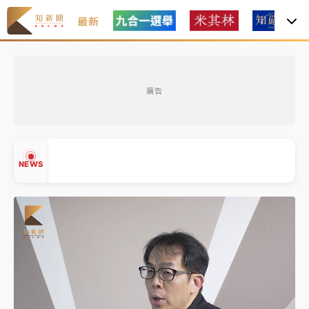
最新
女律師陳昱瑄詐慈濟10億！黃金158kg遭查扣畫面曝光
廣告
暑假過三周才推「E宿新北打卡趣」！抽獎程序複雜 觀
旅局回應了
中信慈善基金會想增加董事人數！辜仲諒向法院聲請遭
NEWS
駁 理由曝光
故宮《龍藏經》特展第2檔！今線上預約開賣一度塞車
周六起展出延長至晚上7時
台東農業處長涉圖利渡假村！東檢抗告成功 今重開羈
▲
押庭
▼
父親節泡湯了！中颱白海豚雨彈轟3天 「紅到發紫」降
雨熱區曝