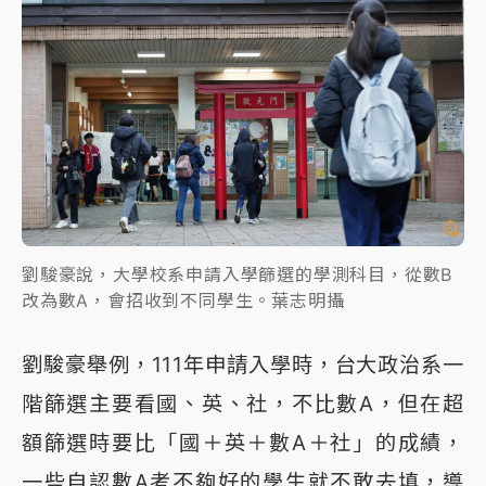
劉駿豪說，大學校系申請入學篩選的學測科目，從數B
改為數A，會招收到不同學生。葉志明攝
劉駿豪舉例，111年申請入學時，台大政治系一
階篩選主要看國、英、社，不比數A，但在超
額篩選時要比「國＋英＋數A＋社」的成績，
一些自認數A考不夠好的學生就不敢去填，導