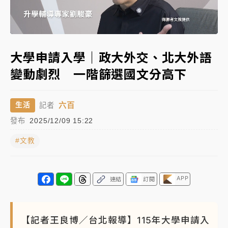
女律師陳昱瑄詐慈濟10億！黃金158kg遭查扣畫面曝光
Loaded
:
Unmute
26.00%
暑假過三周才推「E宿新北打卡趣」！抽獎程序複雜 觀
大學申請入學｜政大外交、北大外語
旅局回應了
變動劇烈 一階篩選國文分高下
中信慈善基金會想增加董事人數！辜仲諒向法院聲請遭
駁 理由曝光
六百
生活
記者
故宮《龍藏經》特展第2檔！今線上預約開賣一度塞車
發布
2025/12/09 15:22
周六起展出延長至晚上7時
#文教
台東農業處長涉圖利渡假村！東檢抗告成功 今重開羈
押庭
父親節泡湯了！中颱白海豚雨彈轟3天 「紅到發紫」降
APP
連結
訂閱
雨熱區曝
【記者王良博／台北報導】115年大學申請入