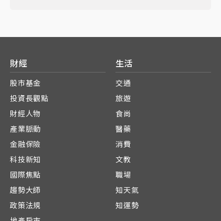
財經
生活
股市基金
交通
投資長觀點
旅遊
財經人物
食尚
產業脈動
醫藥
金融保險
消費
科技新知
文教
國際焦點
職場
趨勢大師
知天氣
政策法規
知運勢
地產房市