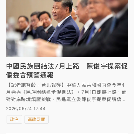
中國民族團結法7月上路 陳俊宇提案促
僑委會預警通報
【記者施智齡／台北報導】中華人民共和國兩會今年4
月通過《民族團結進步促進法》，7月1日即將上路，面
對對岸跨境鎮壓挑戰，民進黨立委陳俊宇提案促請僑委
會建立「預警通報」及「資訊查核」機制」，即時向海
2026/06/24 17:44
外僑胞傳達風險警示，以防我海外僑胞、僑團遭中共擴
政治
黨政要聞
張執法。