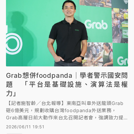
Grab想併foodpanda｜學者警示國安問
題 「平台是基礎設施、演算法是權
力」
【記者施智齡／台北報導】東南亞叫車外送龍頭Grab
砸6億美元，規劃收購台灣foodpanda外送業務，
Grab高層日前大動作來台北召開記者會，強調致力提
升服務品質、尊重台灣法規。立法院今日下午召開公聽
2026/06/11 19:51
會，多位學者表達國安疑慮，綠委們擔憂寡占市場讓消