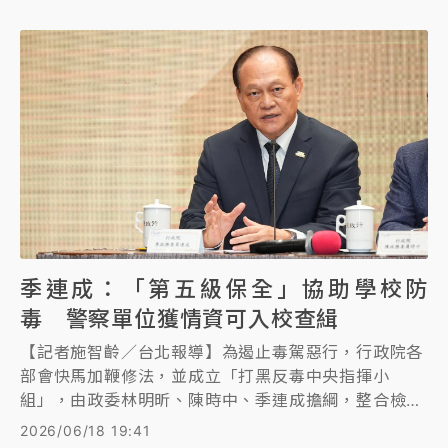
季連成：「第五級保全」協助學校防
毒 警察單位獲情資可入校查緝
【記者施智齡／台北報導】為遏止毒駕惡行，行政院各
部會快馬加鞭修法，並成立「打黑反毒中央指揮小
組」，由政委林明昕、陳時中、季連成擔綱，整合檢、
警、調、憲、海巡、關務六大查緝系統全力防毒。季連
2026/06/18 19:41