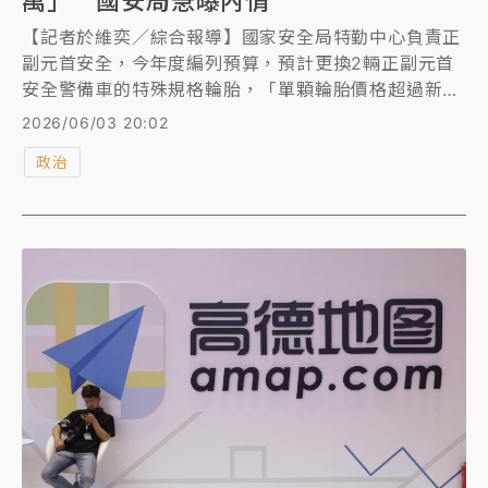
萬」 國安局急曝內情
【記者於維奕／綜合報導】國家安全局特勤中心負責正
副元首安全，今年度編列預算，預計更換2輛正副元首
安全警備車的特殊規格輪胎，「單顆輪胎價格超過新台
幣51萬元」，較5年前漲幅高達46%，引發立院朝野立
2026/06/03 20:02
委高度關注，並提案要求凍結預算。對此，國安局今
政治
（3）日澄清表示，該輪胎為防爆特規，由專業廠商獨
家供貨，且費用包含防爆輔圈、胎壓偵測器等全套安全
防護系統，預算編列均符合採購法，絕無浮編情形。