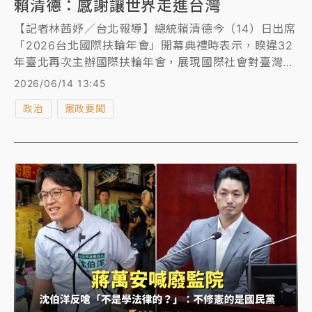
賴清德：感謝讓世界走進台灣
【記者林茜妤／台北報導】總統賴清德今（14）日出席
「2026台北國際扶輪年會」開幕典禮時表示，睽違32
年臺北再次主辦國際扶輪年會，展現國際社會對臺灣長
期投入人道關懷、公共服務及世界和平的肯定，台灣12
2026/06/14 13:45
個扶輪地區、超過36,000名社友與全球扶輪人攜手合
政治
黨政要聞
作，在包括締造和平與預防衝突、疾病預防與治療等七
大焦點領域，為世界做出重大貢獻。賴清德指出，和平
與穩定是全球共同的期盼，未來將持續與全球扶輪人攜
手同行，在和平、公共衛生、環境永續及人道援助等領
域共同努力，用善意連結世界，用行動改變未來。