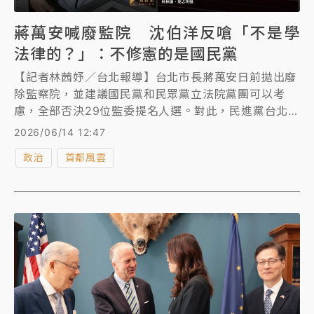
蔣萬安喊廢監院 沈伯洋反嗆「不是學
法律的？」：不修憲的是國民黨
【記者林茜妤／台北報導】台北市長蔣萬安日前拋出廢
除監察院，並建議國民黨和民眾黨立法院黨團可以考
慮，全部否決29位監委提名人選。對此，民進黨台北市
長參選人沈伯洋今（14）日表示，如果真的要廢掉監察
2026/06/14 12:47
院，要整體性的考量，而整體性考量要修憲，修憲以前
政治
首都風雲
提過，「不參加的是國民黨，根本就不是我們」，更
酸，蔣萬安學法律的，可能對釋字632號還是不瞭解。