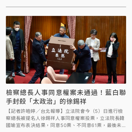
個資回傳到伺服器等，即便關掉APP也沒用，也會持續
傳送資料到中國大陸。
檢察總長人事同意權案未通過！藍白聯
手封殺「太政治」的徐錫祥
【記者許皓婷／台北報導】立法院會今（5）日進行檢
察總長被提名人徐錫祥人事同意權案投票，立法院長韓
國瑜宣布表決結果，同意50票、不同意61票，最後未