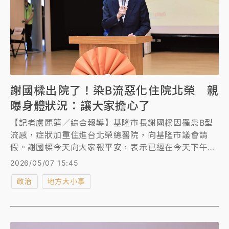
謝國樑出院了！染B流惡化住院北榮 親
曝身體狀況：讓大家擔心了
【記者盧麗蓮／綜合報導】基隆市長謝國樑因罹患B型
流感，症狀加重住進台北榮總醫院，向基隆市議會請
假。謝國樑今天向大家報平安，表示已經在今天下午出
院，返家休養，希望能好好恢復體力，「讓大家擔心
2026/05/07 15:45
了。」
政治
地方大小事