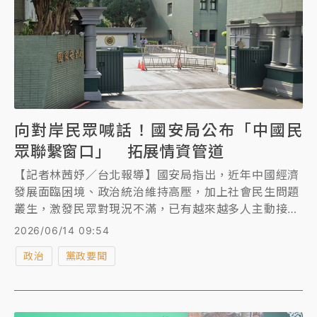
向對岸民眾喊話！國安局公布「中國民
眾聯繫窗口」 拓展情資管道
【記者林茜妤／台北報導】國安局指出，近年中國經濟
發展面臨困境、政治統治維持高壓，加上社會民生問題
叢生，激發民眾對現況不滿，已有越來越多人主動接觸
我國相關單位，希望提供各類情資，為廣泛蒐集中國政
2026/06/14 09:54
治、軍事、經濟及社會情資，依據《國家情報工作法》
政治
黨政要聞
規定，並參考美國、英國、以色列等國情報機關做法，
建置完成「中國民眾聯繫窗口」，便利中國民眾主動聯
繫及提供情資，期達到拓展多元情訊來源目的。