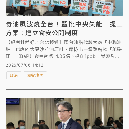
毒油風波燒全台！藍批中央失能 提三
方案：建立食安公開制度
【記者林茜妤／台北報導】國內油脂代製大廠「中聯油
脂」供應的大豆沙拉油原料，遭檢出一級致癌物「苯駢
芘」（BaP）嚴重超標 4.05倍、達8.1ppb，受波及的
問題原料高達 1,300 公噸，延燒至全台300多家品牌廠
2026/07/06 14:12
商。國民黨團今（６）日舉行記者會，抨擊中央政府在
政治
國會攻防
第一時間根本毫無作為，部會首長還到地方拚選舉輔
選，以為蓋牌就能讓毒油流竄事件平息，資訊不透明，
不知道比知道更可怕，並提出三項具體改善方案：主管
機關必須負起政治責任；建立食安資訊公開制度；全面
檢討食安預警與追溯制度。