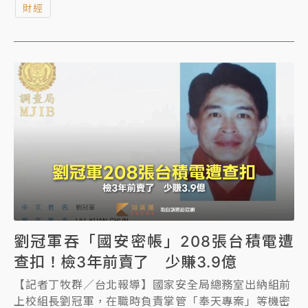
財經
費者選擇變少、店家議價空間縮小，公平會、經濟部投
審司表示，目前尚未受理Grab併購案，未來正式審查
時會納入各方意見，審慎評估。
劉冠軍吞「國安密帳」208張台積電遭
查扣！檢3年前賣了 少賺3.9億
【記者丁牧群／台北報導】國家安全局總務室出納組前
上校組長劉冠軍，在職時負責掌管「奉天專案」等機密