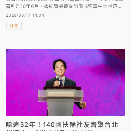
審判刑10年6月，魯紀賢另被查出吸收空軍中士林楚
崡、陳旻琪及華航員工葛倉豪，蒐集前總統蔡英文
2026/06/17 14:04
2023年出訪的專機行程、國軍演習缺失等資料傳給對
社會
岸，再被依違反《國安法》等罪起訴。台北地院今判魯
紀賢6年、6年8月，林楚崡、陳旻琪及葛倉豪則分判5
年4月到6年2月不等徒刑。全案可上訴。
睽違32年！140國扶輪社友齊聚台北