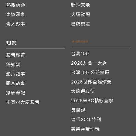
熱搜話題
野球天地
東協萬象
大運動場
奇人妙事
巴黎奧運
知影
台灣100
影音頻道
2026九合一大選
鴿知窩
台灣100 公益專區
影片故事
2026世界盃足球賽
圖片故事
大廚傳心法
攝影筆記
2026WBC精彩直擊
米其林大廚影音
良醫說
健保30年特刊
美樂蒂帶你玩