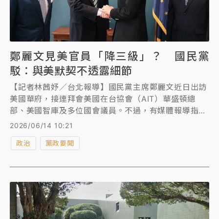
鄭麗文見美官員「降三級」？ 國民黨
駁：與美默契不透露細節
【記者林茜妤／台北報導】國民黨主席鄭麗文近日出訪
美國華府，接連拜會美國在台協會（AIT）華盛頓總
部、美國智庫及多位國會議員。不過，有媒體報導指，
國務院派出科室層級官員，較慣例「連降三級」。對
2026/06/14 10:21
此，國民黨表示，基於雙方默契，不對外透露任何會面
政治
黨政要聞
安排細節，特定媒體刻意扭曲事實、惡意帶風向，只是
再次暴露民進黨對國民黨深化對美交流成果的焦慮與心
虛。