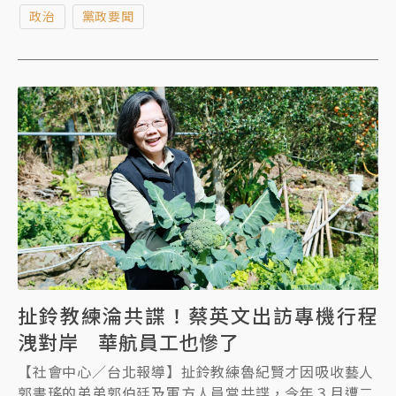
成提出「四道防線」概念，從境外阻絕、海上查緝、機
政治
黨政要聞
場港口盤查，到建立警、調、憲、學校之間的查緝網，
其中學校端將延攬退休軍警人員，以「第五級保全」身
份進入協助查緝。
扯鈴教練淪共諜！蔡英文出訪專機行程
洩對岸 華航員工也慘了
【社會中心／台北報導】扯鈴教練魯紀賢才因吸收藝人
郭書瑤的弟弟郭伯廷及軍方人員當共諜，今年３月遭二