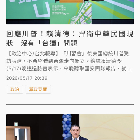
回應川普！賴清德：捍衛中華民國現
狀 沒有「台獨」問題
【政治中心/台北報導】「川習會」後美國總統川普受
訪表達，不希望看到台灣走向獨立。總統賴清德今
(5/17)晚透過臉書表示，今晚聽取國安團隊報告，就最
新情勢提出五點說明。他強調「捍衛中華民國現狀，沒
2026/05/17 20:39
有台獨問題」。
政治
黨政要聞