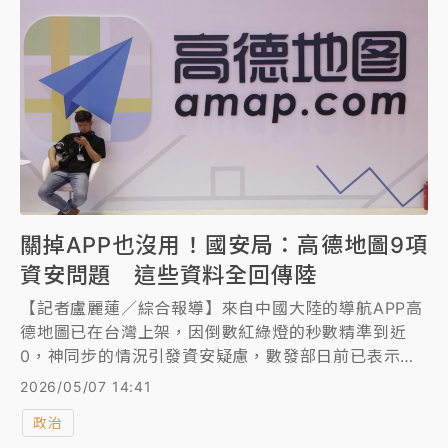
關掉APP也沒用！國安局：高德地圖9項
資安問題 這些資料全回傳陸
【記者盧麗蓮／綜合報導】來自中國大陸的導航APP高
德地圖已在台灣上架，因倒數紅綠燈的秒數精準到近
0，神同步的情況引發資安疑慮，數發部日前已表示，
高德地圖本來就是危害國家安全的產品，政府機關目前
2026/05/07 14:41
都不能使用。國安局長蔡明彥今天表示，對高德地圖進
政治
行15項檢測，發現9項資安問題，包括收集通話內容等