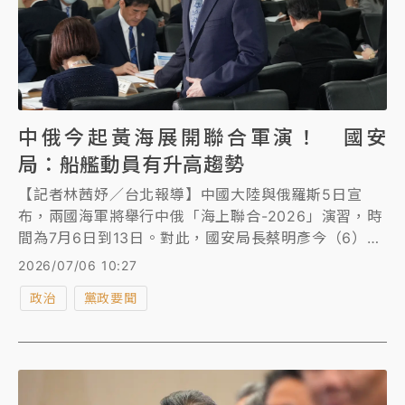
中俄今起黃海展開聯合軍演！ 國安
局：船艦動員有升高趨勢
【記者林茜妤／台北報導】中國大陸與俄羅斯5日宣
布，兩國海軍將舉行中俄「海上聯合-2026」演習，時
間為7月6日到13日。對此，國安局長蔡明彥今（6）日
表示，每年7月至9月為共軍戰區層級軍事演訓熱季，目
2026/07/06 10:27
前西太平洋有4個中共海軍的編隊活動，中共在海上船
政治
黨政要聞
艦的動員，「確實是有升高的趨勢」。