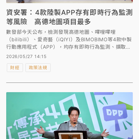
資安署：4款陸製APP存有即時行為監測
等風險 高德地圖項目最多
數發部今天公布，檢測發現高德地圖、嗶哩嗶哩
（bilibili）、愛奇藝（iQIYI）及BIMOBIMO等4款中製
行動應用程式（APP），均存有即時行為監測、擷取系
統資訊、資料傳輸及分享等風險，其中，高德地圖風險
2026/05/27 14:15
項目最多，Android作業系統達11項，iOS作業系統則
財經
政策法規
有8項。