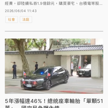
經費，卻陸續私吞1.9億餘元，購買豪宅、台積電等股
票和金飾、高爾夫球證，2000年被國安局查帳發現，
2026/06/04 11:43
他隨即搭漁船潛逃中國大陸，遭通緝至今已70歲。刑責
社會
法庭
部分，士林地檢署偵辦劉男涉犯《貪污治罪條例》侵占
公有財物罪，因已超過追訴權時效25年，士檢今年5月
將他不起訴，但士檢在偵查中陸續查扣劉冠軍的股票、
房產並變賣，共計1億9555萬餘元，犯罪所得幾乎全部
追回。不過，208張台積電股票是2023年間變價賣
掉，與台積電今天股價相比，進帳少了3.9億元。
5年漲幅達46%！總統座車輪胎「單顆51