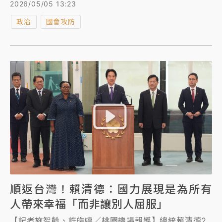
達同意門檻，國民黨、民眾黨立委聯手封殺，徐錫祥人
2026/05/05 13:23
事同意權案未通過。
政治
國會攻防
順返台灣！賴清德：國力展現是為所有
人帶來幸福「而非讓別人屈服」
【記者施智齡、許皓婷／桃園機場報導】總統賴清德2