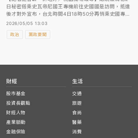
日秘密搭乘史瓦帝尼國王專機前往史國國是訪問，抵達
後才對外宣布，台北時間4日18時50分再悄乘史國專機
A340空巴，刻意避開非洲國家上空飛返台灣，上午10
2026/05/05 13:03
時50分賴清德一行返抵桃園機場第一航廈，並發表談
政治
黨政要聞
話，包括國安會秘書長吳釗燮、副秘書長林飛帆、國安
局長蔡明彥等人均到場等待接機。賴談話指出，中華民
國台灣用實際行動證明「真正國力展現不在於讓別人屈
服，而是為所有人帶來幸福！」
財經
生活
股市基金
交通
投資長觀點
旅遊
財經人物
食尚
產業脈動
醫藥
金融保險
消費