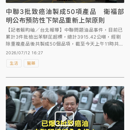
中聯3批致癌油製成50項產品 衛福部
明公布預防性下架品重新上架原則
【記者賴昀岫／台北報導】中聯問題油品事件，目前已
累計3件批檢出苯駢芘超標，總計3915.42公噸，經剔
除重複產品後共製成50個品項，截至今天上午11時共回
收144公噸。 衛福部食藥署先前要求，預防性下架中聯
2026/07/12 16:27
4月至6月間生產的29批油品，及泰山、福壽、福懋公
生活
醫藥
司使用相關油品製成的衍生產品，符合「重新上架原
則」後才能上架供應，預計明（12）日公布。