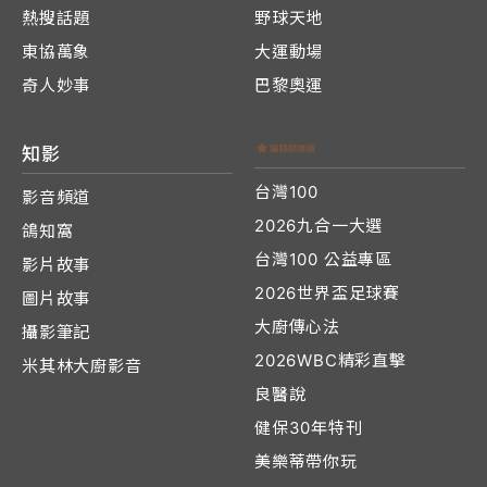
熱搜話題
野球天地
東協萬象
大運動場
奇人妙事
巴黎奧運
知影
台灣100
影音頻道
2026九合一大選
鴿知窩
台灣100 公益專區
影片故事
2026世界盃足球賽
圖片故事
大廚傳心法
攝影筆記
2026WBC精彩直擊
米其林大廚影音
良醫說
健保30年特刊
美樂蒂帶你玩