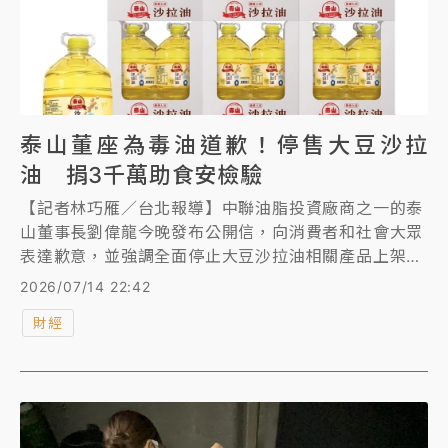
泰山董座為毒油道歉！停售大豆沙拉
油 捐3千萬助食安檢驗
【記者林巧雁／台北報導】中聯油脂投資廠商之一的泰
山董事長劉偉龍今晚發布公開信，向消費者和社會大眾
表達歉意，並強調全面停止大豆沙拉油相關產品上架，
同時也捐款3千萬元，由主管機關委請具專業、公信力
2026/07/14 22:42
及適當資格的單位，統籌運用在國內食品安全檢驗設
財經
備、人力擴充。