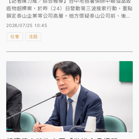
【記者陳力維／綜合報導】台中地檢署偵辦中聯油品致
癌物超標案，於昨（24）日發動第三波搜索行動，重點
鎖定泰山企業等公司高層。檢方懷疑泰山公司前、後任
總經理沈怡君、蔡國樑，疑似明知油品出包，卻為避免
2026/07/25 10:45
虧損繼續販售，涉犯《食品安全衛生管理法》「不確定
社會
法庭
故意」，疑非過失且有滅證、串供之虞，已向法院聲請
羈押禁見，廠長則以500萬元交保。