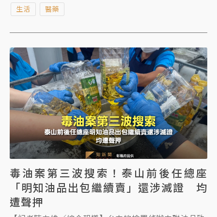
驗出苯駢芘超標，針對食藥署前公告預防性下架苯駢芘
生活
醫藥
超標之中聯油品仍有疑慮，重申真相未明疑慮油品不上
架。
毒油案第三波搜索！泰山前後任總座
「明知油品出包繼續賣」還涉滅證 均
遭聲押