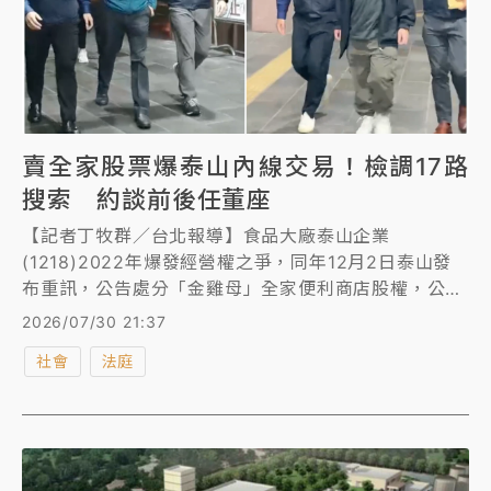
賣全家股票爆泰山內線交易！檢調17路
搜索 約談前後任董座
【記者丁牧群／台北報導】食品大廠泰山企業
(1218)2022年爆發經營權之爭，同年12月2日泰山發
布重訊，公告處分「金雞母」全家便利商店股權，公司
派時任董事長詹景超卻涉嫌在重訊公布前大量出脫泰山
2026/07/30 21:37
持股，而有意爭奪經營權的大股東、代表龍邦集團的時
社會
法庭
任董事劉偉龍則涉嫌大量增加泰山持股，均涉內線交
易，台北地檢署今指揮調查局台北市調查處兵分17路，
搜索、約談詹男、劉男等11名被告及4名證人，全案朝
《證交法》內線交易罪偵辦。