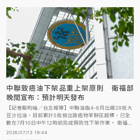
中聯致癌油下架品重上架原則 衛福部
晚間宣布：預計明天發布
【記者賴昀岫／台北報導】中聯油脂4-6月出廠29批大
豆沙拉油，目前累計5批檢出致癌物苯駢芘超標，已全
數在7月10日中午12時前完成預防性下架作業。 衛福部
食藥署統計，這5批共出貨5756.7公噸，截至今天上午
2026/07/13 19:44
11時，已回收1641.4公噸，經剔除重複為50個品項受