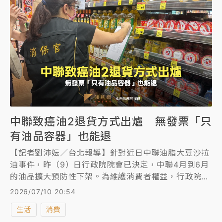
中聯致癌油2退貨方式出爐 無發票「只
有油品容器」也能退
【記者劉沛妘／台北報導】針對近日中聯油脂大豆沙拉
油事件，昨（9）日行政院院會已決定，中聯4月到6月
的油品擴大預防性下架。為維護消費者權益，行政院院
長卓榮泰並請陳時中政務委員邀集相關單位，協調從
2026/07/10 20:54
寬、從優、從速、從簡辦理退換貨機制。有關中聯公司
生活
消費
於4至6月製造之沙拉油，「2種退貨機制」出爐。