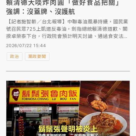
賴清德大啖炸肉圓「做好食品把關」
強調：沒蓋牌、沒護航
【記者施智齡／台北報導】中聯毒油風暴持續，國民黨
號召民眾725上凱道反毒油，劍指總統賴清德道歉、閣
揆卓榮泰下台，行政院會預計明天討論、通過食安法修
法，昨天邀集六都首長列席，但被台北市長蔣萬安及台
2026/07/22 15:44
中市長盧秀燕批修法草率、沒做好功課。賴清德今在民
政治
黨政要聞
進黨招待新任中執委「肉圓」，強調食安問題沒有藍
綠、政府做好食品把關，並帶頭品嚐。