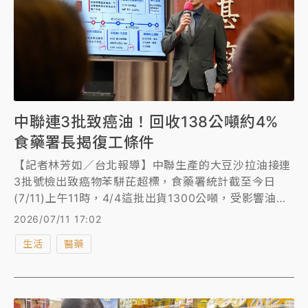
中聯連3批致癌油！回收138公噸約4%
食藥署長揭復工條件
【記者林芳如／台北報導】中聯生產的大豆沙拉油接連
3批號檢出致癌物苯駢芘超標，食藥署統計截至今日
(7/11)上午11時，4/4這批出貨1300公噸，受影響油品
為18項，已下架回收量從62公噸增至70.5公噸；5/12
2026/07/11 17:02
的批號出貨1309.52公噸，受影響油品為24項，已下架
生活
醫藥
回收30.4公噸；5/10的批號總產量1305.9公噸，目前
回收37.3公噸。