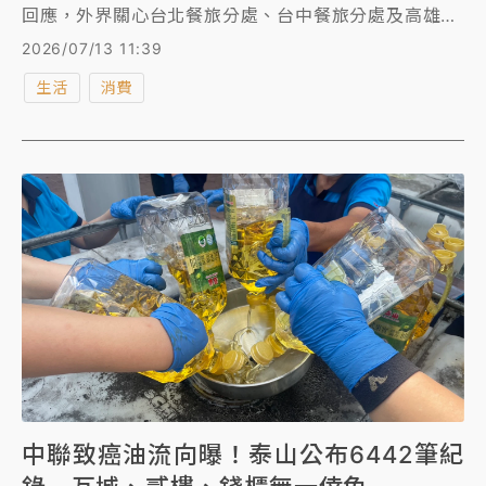
回應，外界關心台北餐旅分處、台中餐旅分處及高雄餐
旅分處所使用食用油一事，目前台鐵便當所使用的大豆
2026/07/13 11:39
沙拉油係由泰山公司供應，經盤點確認，並未使用到主
生活
消費
管機關公告之問題批號油品，亦取得合約廠商提供的合
格檢驗證明，請民眾安心食用。
中聯致癌油流向曝！泰山公布6442筆紀