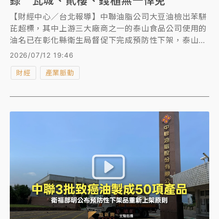
錄 瓦城、貳樓、錢櫃無一倖免
【財經中心／台北報導】中聯油脂公司大豆油檢出苯駢
芘超標，其中上游三大廠商之一的泰山食品公司使用的
油名已在彰化縣衛生局督促下完成預防性下架，泰山今
天（7/12）於官網公布4月至6月下游廠商名單及產品
2026/07/12 19:46
資訊，其中包括瓦城、貳樓、鬍鬚張等知名餐廳，而大
財經
產業脈動
型通路則有好市多、全聯。致癌毒油恐怕早已被全台消
費者吃下肚。