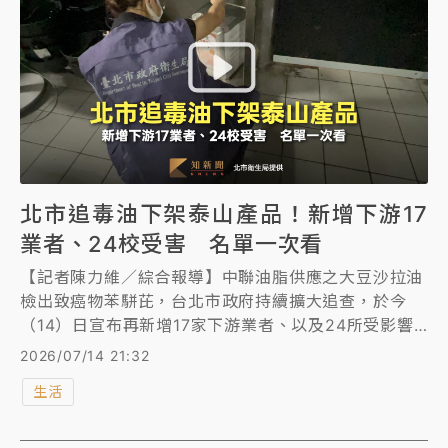
北市追毒油下架泰山產品！新增下游17
業者、24校受害 名單一次看
【記者陳力維／綜合報導】中聯油脂供應之大豆沙拉油
檢出致癌物苯駢芘，台北市政府持續擴大追查，於今
（14）日宣布再新增17家下游業者、以及24所受影響
學校，並針對泰山相關產品啟動預防性下架。台北市衛
2026/07/14 21:32
生局指出，為守護學童健康，宣布自今年9月1日起，將
生活
大幅增加校園午餐食安不定期查核場次，並導入每月隨
機抽驗食用油品機制，建立更嚴密的校園食安守護網。