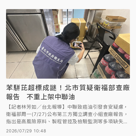
憾，予以嚴正譴責，並要求福壽公司道歉及賠償本公司
一切損失。」
苯駢芘超標成謎！北市質疑衛福部查廠
報告 不重上架中聯油
【記者林芳如／台北報導】中聯致癌油引發食安疑慮，
衛福部周一(7/27)公布第三方獨立調查小組查廠報告，
指出是高風險原料、製程管控及檢驗監測等多項缺失交
互影響所致。不過台北市衛生局認為未說明清楚為何檢
2026/07/29 10:48