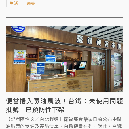
生活
醫藥
影響。重新上架原則原訂今（13）日公布，食藥署晚間
宣布，預計明日發布。
便當捲入毒油風波！台鐵：未使用問題
批號 已預防性下架
【記者陳怡文／台北報導】衛福部食藥署日前公布中聯
油脂案的受波及產品清單，台鐵便當在列，對此，台鐵