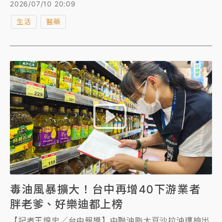
駢芘超標，數值為2.9μg/kg，署長姜至剛強調，接連3
2026/07/10 20:09
起超標案例顯示非屬單一批次事件，其原料驗收、製程
生活
醫藥
管理及品質管制機制可能存有重大缺失之虞，在原因未
查明且改善措施經確認有效前，已命中聯公司不得恢復
生產作業。
毒油風暴擴大！台中再增40下游業者
胖老爹、好樂迪都上榜
【記者王煌忠／台中報導】中聯油脂大豆沙拉油遭檢出