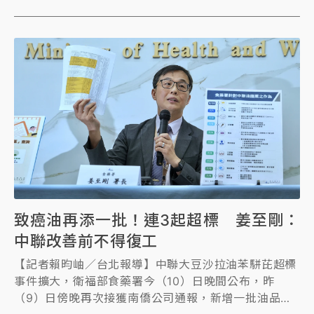
致癌油再添一批！連3起超標 姜至剛：
中聯改善前不得復工
【記者賴昀岫／台北報導】中聯大豆沙拉油苯駢芘超標
事件擴大，衛福部食藥署今（10）日晚間公布，昨
（9）日傍晚再次接獲南僑公司通報，新增一批油品苯