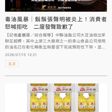
毒油風暴｜鬍鬚張聲明被炎上！消費者
怒喊拒吃 二度發聲致歉了
【記者盧麗蓮／綜合報導】中聯油脂公司大豆油檢出苯
駢芘超標，其中上游三大廠商之一的泰山食品公司使用
的油名已在彰化縣衛生局督促下完成預防性下架，並公
布4月至6月下游廠商名單及產品資訊，其中包括瓦城、
2026/07/15 12:21
貳樓、鬍鬚張等知名餐廳。鬍鬚張昨晚發聲，強調門市
生活
所使用的沙拉油是大統益公司的大豆沙拉油，不過疑似
並未說明原始用油，引起眾多網友不滿，紛紛嗆「避重
就輕」、「再也不吃，連道歉都做不到！」不過也有人
認為已經善盡責任。 遭網友群起圍剿後，鬍鬚張二度
發出聲明，表示「曾使用預防性下架之油品」，目前全
台門市已全面更換為安全合格油品；並針對油品遭主管
機關公告預防性下架，造成消費者疑慮，對消費者致上
歉意。