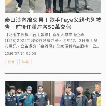
泰山涉內線交易！歌手Faye父親也列被
告 前後任董座各50萬交保
【記者丁牧群／台北報導】食品大廠泰山企業
(1218)2022年爆發經營權之爭，同年12月2日泰山發
布重訊，公告處分「金雞母」全家便利商店股權，公司
派時任董事長詹景超卻涉嫌在重訊公布前大量出脫泰山
2026/07/31 00:05
持股，而有意爭奪經營權的大股東、代表龍邦集團的時
社會
法庭
任董事劉偉龍則涉嫌大量增加泰山持股，均涉內線交
易，台北地檢署昨(30日)指揮調查局台北市調查處兵分
17路，搜索、約談詹男、劉男等11名被告及4名證人，
全案朝《證交法》內線交易罪偵辦。檢察官複訊後，昨
深夜諭令劉偉龍、曾任泰山董事長的詹仁道2人各50萬
元交保，限制出境出海，其餘9被告及證人請回。