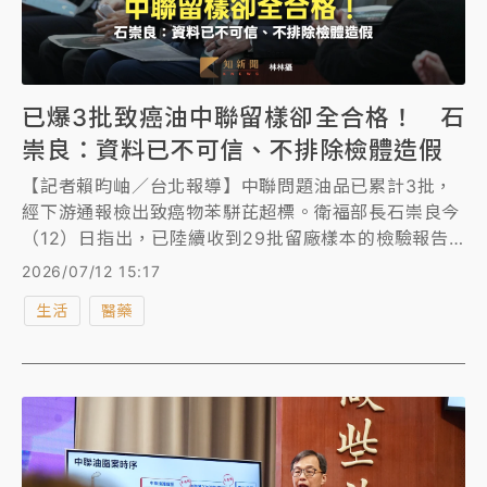
已爆3批致癌油中聯留樣卻全合格！ 石
崇良：資料已不可信、不排除檢體造假
【記者賴昀岫／台北報導】中聯問題油品已累計3批，
經下游通報檢出致癌物苯駢芘超標。衛福部長石崇良今
（12）日指出，已陸續收到29批留廠樣本的檢驗報告
但不對外公布，因為泰山好理調合油，以及南僑前天通
2026/07/12 15:17
報超標的品項，在中聯留廠的樣本均未超標，擔心是抽
生活
醫藥
樣有問題，或本身檢體造假，「讓我們覺得這些資料已
經不可信」。