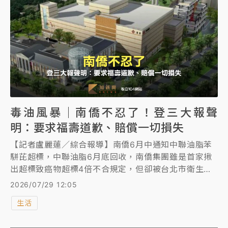
毒油風暴｜南僑不忍了！登三大報聲
明：要求福壽道歉、賠償一切損失
【記者盧麗蓮／綜合報導】南僑6月中通知中聯油脂苯
駢芘超標，中聯油脂6月底回收，南僑集團雖是首家揪
出超標致癌物超標4倍不合規定，但卻被台北市衛生局
認為延誤通報，遭開罰300萬元。南僑今天在三大報頭
2026/07/29 12:05
版刊登半版聲明啟事，強調南僑不是問題油製造者，而
生活
是問題油供應鏈最早發現者，並不滿福壽公司接獲苯駢
芘檢測超標異常後未出面處理及道歉。「本公司深感遺