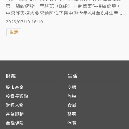
第一級致癌物「苯駢芘（BaP）」超標事件持續延燒，
中央昨天擴大要求預防性下架中聯今年4月至6月生產的
29批大豆油後，台中市政府今天再公布第三層以下40
2026/07/10 16:10
家受影響業者名單，其中包括胖老爹美式炸雞多家門
生活
市、全聯福利中心、好樂迪豐原店及闊樓1981韓式炸雞
等知名業者，累計已有65家餐飲、食品加工及通路業者
曾進貨或使用相關油品，市府要求全面停止使用並完成
下架回收，目前問題油品回收量突破5.2萬公斤。
財經
生活
股市基金
交通
投資長觀點
旅遊
財經人物
食尚
產業脈動
醫藥
金融保險
消費