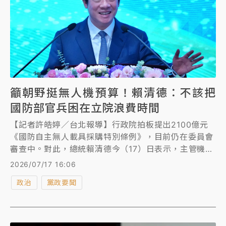
籲朝野挺無人機預算！賴清德：不該把
國防部官兵困在立院浪費時間
【記者許皓婷／台北報導】行政院拍板提出2100億元
《國防自主無人載具採購特別條例》，目前仍在委員會
審查中。對此，總統賴清德今（17）日表示，主管機關
若是經濟部，未來只能作為商用、民用，並不符合我國
2026/07/17 16:06
建軍需求，不應該把國防部長顧立雄、國防部幹部、官
政治
黨政要聞
兵困在立法院裡面浪費時間，呼籲立法院支持預算。