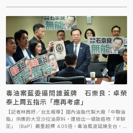
以下也須完成預防性下架。 國民黨立委羅廷瑋今質詢
石崇良時痛批，「毒油參了20％、稀釋20％，我管你
是怎麼樣，它還是毒油」，並拿出一瓶水嗆，「部長，
這瓶水參了20％的洗腳水，80%的RO純淨逆滲透水，
請你喝下去，你要喝嗎？這樣的東西不會致癌，但你敢
喝嗎？」
毒油案藍委逼問誰蓋牌 石崇良：卓榮
泰上周五指示「應再考慮」
【記者林茜妤／台北報導】國內油脂代製大廠「中聯油
脂」供應的大豆沙拉油原料，遭檢出一級致癌物「苯駢
芘」（BaP）嚴重超標 4.05倍，毒油風波延燒全台，