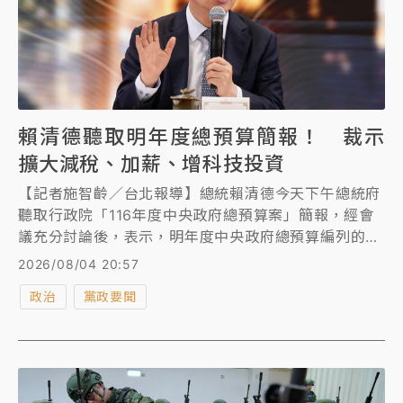
賴清德聽取明年度總預算簡報！ 裁示
擴大減稅、加薪、增科技投資
【記者施智齡／台北報導】總統賴清德今天下午總統府
聽取行政院「116年度中央政府總預算案」簡報，經會
議充分討論後，表示，明年度中央政府總預算編列的目
標是持續增進人民福祉，也為臺灣累積永續發展的實
2026/08/04 20:57
力。並指出，十大重點呈現政府對臺灣未來發展的整體
政治
黨政要聞
規劃，要讓國家財政更穩健、經濟發展成果由全民共
享；讓工作者獲得更好的收入，青年成家育兒得到更多
支持，不同世代都能安心生活。同時也要持續推動公共
建設、產業升級、科技創新及國防整備，提升臺灣面對
世界變局的能力，讓人民對未來更有信心。