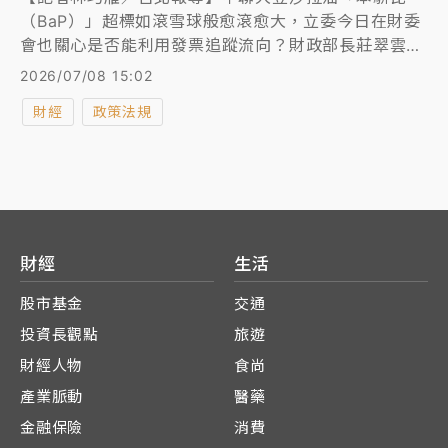
（BaP）」超標如滾雪球般愈滾愈大，立委今日在財委
會也關心是否能利用發票追蹤流向？財政部長莊翠雲答
詢表示，財政部與衛福部有「食品雲」介接，每月18日
2026/07/08 15:02
提供上下游業者資料，衛福部可以溯源追蹤，財政部也
財經
政策法規
會主動聯繫衛福部，是否需提供發票資料透過「食品
雲」溯源追蹤。
財經
生活
股市基金
交通
投資長觀點
旅遊
財經人物
食尚
產業脈動
醫藥
金融保險
消費