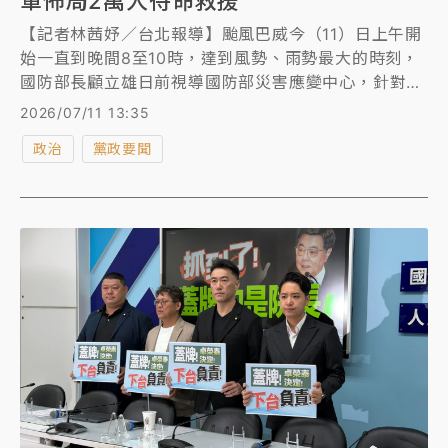
軍佈局2萬人待命救援
【記者林茜妤／台北報導】颱風巴威今（11）日上午開
始一直到晚間8至10時，達到風勢、雨勢最大的時刻，
國防部長顧立雄日前視導國防部災害應變中心，針對可
能造成的災損，提醒各作戰區完成整備及待命，佈局兩
2026/07/11 13:35
萬名國軍待命救援。國軍今也在宜蘭、花蓮協助民眾堆
政治
黨政要聞
沙包，軍民共同防災。