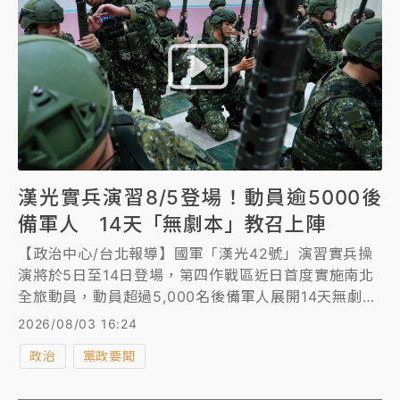
漢光實兵演習8/5登場！動員逾5000後
備軍人 14天「無劇本」教召上陣
【政治中心/台北報導】國軍「漢光42號」演習實兵操
演將於5日至14日登場，第四作戰區近日首度實施南北
全旅動員，動員超過5,000名後備軍人展開14天無劇本
實兵、實裝教召，並配合新式武器操作與城鎮韌性演
2026/08/03 16:24
練，全面檢驗平戰轉換與縱深防禦戰力。
政治
黨政要聞