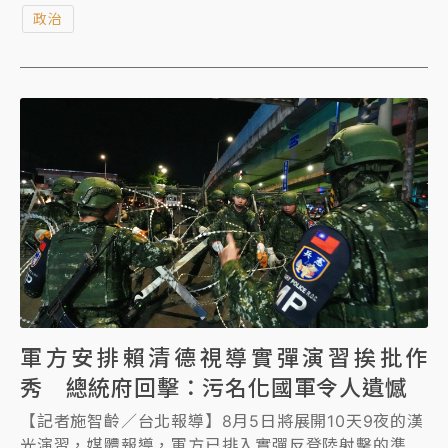
進入最後收尾階段，距離交付海軍再向前邁進一步。
政治
軍方安排賴清德視導實彈演習挨批作
秀 總統府回擊：污名化國軍令人遺憾
【記者施智齡／台北報導】8月5日將展開10天9夜的漢
光演習，媒體報導，軍方已排入實彈反登陸射擊的準