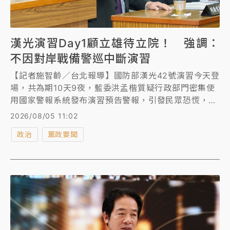
漢光演習Day1顧立雄待立院！ 強調：
不因對岸戰備警巡中斷演習
【記者施智齡／台北報導】國防部漢光42號演習今天登
場，共為期10天9夜，藍委洪孟楷質疑行政部門密集使
用國家警報系統發布演習預告警報，引發民眾恐慌，並
造成警報疲乏。實兵操演首日，國防部長顧立雄應立法
2026/08/05 11:02
院國防委員會要求前往專報，並備質詢，無法親自坐鎮
政治
黨政要聞
演習，對此，他表示，立法院對漢光演習及相關工作的
監督，我們都予以尊重；並解釋國家警報通知方式，主
要是透過多通道、管道傳遞資訊，讓民眾能即時掌握訊
息，至於實際通知方式，仍由主管機關負責。