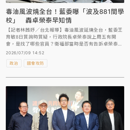
毒油風波燒全台！藍委曝「波及881間學
校」 轟卓榮泰早知情
【記者林茜妤／台北報導】毒油風波延燒全台，藍委王
育敏8日質詢時質疑，行政院長卓榮泰說上周五有開
會，是找了哪些官員？衛福部當時是否有告訴卓榮泰第
二層不必下架？還是蓋牌根本是院長的決定？衛福部長
2026/07/09 14:52
石崇良回應，當時卓有指示「應該要再考慮」。對此，
政治
國會攻防
國民黨團今（９）日舉行記者會痛批，政府棄人民健康
於不顧，要求卓榮泰下台、總統賴清德道歉。藍委羅廷
瑋指出，據掌握，毒油風波已經影響881間學校，包括
623間學校、258間幼兒園，此次風波已經從國人、國
軍，到校園、孩童的餐桌，遍佈各地。