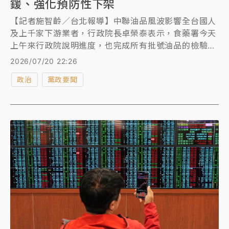
鍰、強化預防性下架
【記者施智齡／台北報導】中聯油品風波影響全台國人
及上千家下游業者，行政院長卓榮泰表示，食藥署今天
上午來行政院說明進度，也完成所有批號油品的檢驗，
稍後食藥署會完整向外界說明。相關食安法及子法修正
2026/07/20 22:26
草案，也會在禮拜四(7/23)送進行政院會討論。 政院
政治
黨政要聞
預計明(7/21)下午召開審查《食安法》修正草案會議，
由政務委員陳時中主持，相關部會首長與會，也邀六都
市長出席。