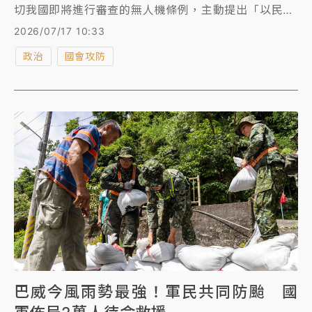
切我國即將進行審查的無人機條例，主動提出「以民代
軍、時程彈性、釋出供應鏈機會」3原則。對此，國民
2026/07/17 10:33
黨團書記長林沛祥今（17）日嚴正駁斥，強調已經準備
政治
國會攻防
提告，針對不實報導，不只是針對報紙，還包括電視媒
體，要求假消息、假新聞，不得這樣傳遞。
巴威今風雨勢最強！軍民共同防颱 國