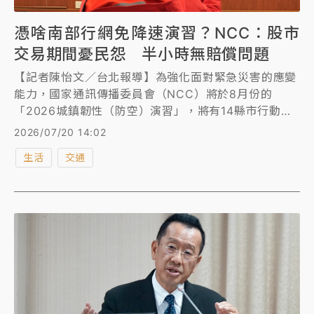
憑啥南部行網免降速演習？NCC：股市
交易期間憂民怨 半小時無賠償問題
【記者陳怡文／台北報導】為強化面對緊急災害的應變
能力，國家通訊傳播委員會（NCC）將於8月份的
「2026城鎮韌性（防空）演習」，將有14縣市行動網
路限流斷網，大批民眾不滿，最南只到嘉義，跳過台
2026/07/20 14:02
南、高雄、屏東，對此，NCC主秘溫俊瑜向《知新聞》
生活
交通
說明，因為南部演習時間在早上10點，擔心影響手機交
易的股民，會引發民怨，所以不做行網降速，至於退費
問題，是降速不是斷網，還是可以打電話、傳簡訊，且
半小時沒有賠償問題。