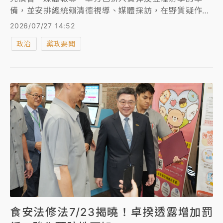
備，並安排總統賴清德視導、媒體採訪，在野質疑作
秀、轉移食安焦點。對此，總統府今表示，總統作為三
2026/07/27 14:52
軍統帥，視導國軍重要演訓是責任也是義務，報導所謂
政治
黨政要聞
「作秀」之說多屬臆測、觀點扭曲，更污名化國軍與國
防，令人遺憾。
食安法修法7/23揭曉！卓揆透露增加罰