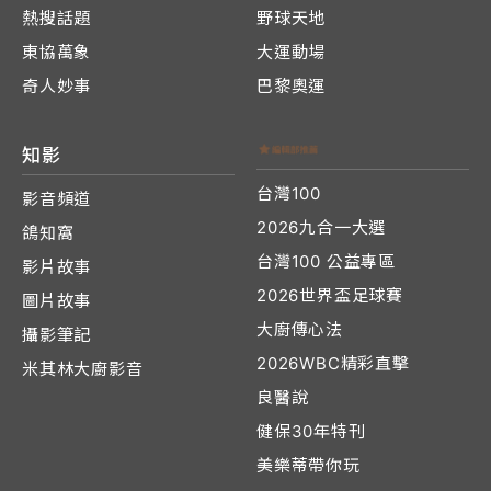
熱搜話題
野球天地
東協萬象
大運動場
奇人妙事
巴黎奧運
知影
台灣100
影音頻道
2026九合一大選
鴿知窩
台灣100 公益專區
影片故事
2026世界盃足球賽
圖片故事
大廚傳心法
攝影筆記
2026WBC精彩直擊
米其林大廚影音
良醫說
健保30年特刊
美樂蒂帶你玩