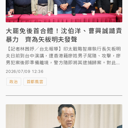
大罷免後首合體！沈伯洋、曹興誠譴責
暴力 齊為矢板明夫發聲
【記者林茜妤／台北報導】印太戰略智庫執行長矢板明
夫日前到台中演講，遭香港籍廖姓男子尾隨、攻擊，廖
男犯案後即準備離境，警方隨即將其逮捕歸案。對此，
民進黨台北市長參選人沈伯洋、聯電創辦人曹興誠出面
2026/07/09 12:36
聲援矢板明夫，這也是兩人在大罷免後，首度公開露
政治
首都風雲
面。