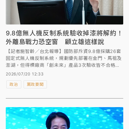
9.8億無人機反制系統驗收掉漆將解約！
外離島戰力恐空窗 顧立雄這樣說
【記者施智齡／台北報導】國防部斥資9.8億採購26套
固定式無人機反制系統，規劃優先部署在金門、馬祖及
澎湖，但得標廠商「創未來」產品3次驗收皆不合格，
國防部將解約、擇期重新招標。對於外離島戰力空窗補
2026/07/20 12:33
救，國防部長顧立雄表示，強化不對稱戰力採購特別預
政治
黨政要聞
算（7800億）規劃籌購可攜式反制無人機系統，若獲
賦預算，即由陸軍統建至各部隊，外離島也會配賦。