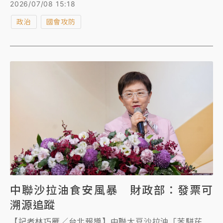
引發民眾恐慌。衛福部長石崇良今（8）日赴立法院進
2026/07/08 15:18
行專題報告並備質詢，遭多位國民黨立委包圍，在石身
政治
國會攻防
邊高喊「毒油害台，院長下台」，石則不發一語。 藍
委王育敏質疑，行政院長卓榮泰說上周五有開會，是找
了哪些官員？衛福部當時是否有告訴卓榮泰第二層不必
下架？還是蓋牌根本是院長的決定？石崇良回應，當時
卓有指示「應該要再考慮」。藍委黃建賓則表示，要求
卓榮泰、石崇良及食藥署長姜至剛負起政治責任。
中聯沙拉油食安風暴 財政部：發票可
溯源追蹤
【記者林巧雁／台北報導】中聯大豆沙拉油「苯駢芘