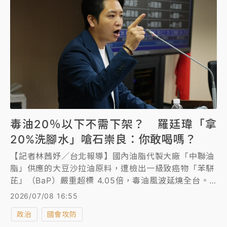
毒油20％以下不需下架？ 羅廷瑋「拿
20%洗腳水」嗆石崇良：你敢喝嗎？
【記者林茜妤／台北報導】國內油脂代製大廠「中聯油
脂」供應的大豆沙拉油原料，遭檢出一級致癌物「苯駢
芘」（BaP）嚴重超標 4.05倍，毒油風波延燒全台。
總統賴清德日前表示，依據專家會議決議，只要是使用
2026/07/08 16:55
問題油製成的調和油，或使用比例達20%以上的再製加
政治
國會攻防
工產品，都要全部下架；但石崇良昨晚宣布，含量20%