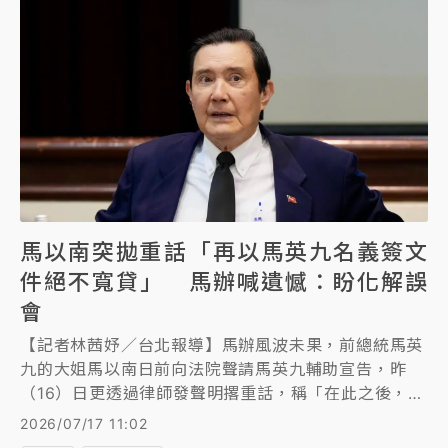
馬以南突拋重話「再以馬英九名義簽文
件絕不寬貸」 馬辦喊遺憾：盼化解誤
會
【記者林茜妤／台北報導】馬辦風波未果，前總統馬英
九的大姐馬以南日前向法院聲請馬英九輔助宣告，昨
（16）日更透過律師發聲明撂重話，稱「在此之後，如
再有以其（馬英九）名義或簽署之任何文件進行各般行
2026/07/17 11:02
為，當依法著即訴諸法律究責，絕不寬貸」。不過，馬