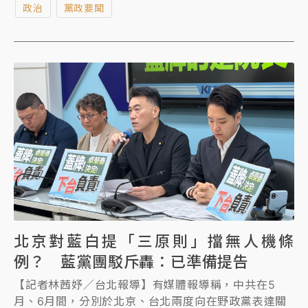
政治
黨政要聞
辦今（17）日又再發出新聞稿稱，對馬以南聲明感到非
常遺憾，馬以南是馬前總統家人，對馬前總統用心至深
的基金會有所誤解，基金會方面將盡力溝通，盼化解誤
會、讓馬家人共同支持馬前總統做的所有決定。
北京對藍白提「三原則」擋無人機條
例？ 藍黨團駁斥轟：已準備提告
【記者林茜妤／台北報導】有媒體報導稱，中共在5
月、6月間，分別於北京、台北兩度向在野政黨表達關