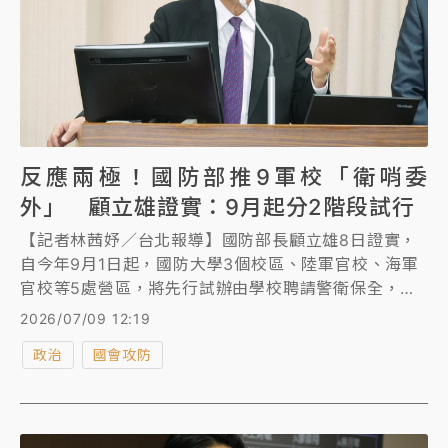
反應兩極！國防部推9軍校「衛哨委
外」 顧立雄證實：9月起分2階段試行
【記者林茜妤／台北報導】國防部長顧立雄8日證實，
自今年9月1日起，國防大學3個校區、陸軍官校、海軍
官校等5處營區，將先行試辦由學校聘請警衛保全，
「不再由軍人擔任衛哨勤務」；第2階段則自明年1月1
2026/07/09 12:19
日起，從陸軍專科學校、空軍航空技術學院2處校區、
政治
國會攻防
中正預校共4處試辦。消息一出，網友反應兩極，有人
認為如此可減輕軍隊人力不足問題，也有網友大酸「國
防部長要不要也委外」。