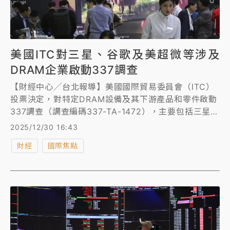
美國ITC對三星、谷歌及美超微等涉及
DRAM企業啟動337調查
【財經中心╱台北報導】美國國際貿易委員會（ITC）
投票決定，對特定DRAM設備及其下游產品和零件啟動
337調查（調查編碼337-TA-1472），主要包括三星電
子、三星半導體、谷歌、美超微電腦。
2025/12/30 16:43
財經
國際焦點