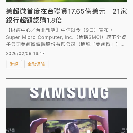
美超微首度在台聯貸17.65億美元 21家
銀行超額認購1.8倍
【財經中心／台北報導】中信銀今（9日）宣布，
Super Micro Computer, Inc.（簡稱SMCI）旗下全資
子公司美超微電腦股份有限公司（簡稱「美超微」），
最長不逾3年期等值17.65億美元聯合授信案圓滿完成，
2026/02/09 16:17
由中信銀擔任統籌主辦暨管理銀行，攜手東方匯理銀行
財經
金融保險
（Crédit Agricole Corporate and Investment
Bank）台北分行共同主辦，共獲21家國內外銀行超額
認購近1.8倍。