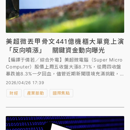
美超微丟甲骨文441億機櫃大單竟上演
「反向噴漲」 關鍵資金動向曝光
【編譯于倩若／綜合外電】美超微電腦（Super Micro
Computer）股價上周五收盤大漲8.71%，從周四收盤
暴跌逾8.3%一夕回血，儘管近期新聞環境充滿挑戰，
但這波反彈仍相當引人注目，即使市場傳出甲骨文
2026/04/26 17:39
（Oracle）取消一份估計金額介於11億至14億美元（約
財經
產業脈動
國際焦點
346.68億至441.22億台幣）之間的合約，美超微股價
仍強勁反彈。