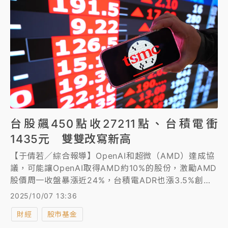
台股飆450點收27211點、台積電衝
1435元 雙雙改寫新高
【于倩若／綜合報導】OpenAI和超微（AMD）達成協
議，可能讓OpenAI取得AMD約10%的股份，激勵AMD
股價周一收盤暴漲近24%，台積電ADR也漲3.5%創新
高，美股主要指數標普500、納指與費半同創新高，輝
2025/10/07 13:36
達股價則挫逾1%。
財經
股市基金