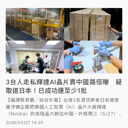
至跌停。
3台人走私輝達AI晶片賣中國路徑曝 疑
取道日本！已成功運至少1批
【編譯張翠蘭／綜合外電】台灣3名資訊業者日前被查
獲涉嫌企圖把美國人工智慧（AI）晶片大廠輝達
（Nvidia）的高階晶片銷往中國，外媒周三（5/27）
再披露，根據知情人士透露，檢方懷疑這3名嫌犯是先
2026/05/27 14:20
把輝達晶片出口至日本，隨後至少成功走私一批至中