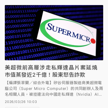
美超微前高層涉走私輝達晶片案延燒
市值蒸發近2千億！股東怒告詐欺
【編譯張翠蘭／綜合外電】矽谷伺服器製造商美超微電
腦公司（Super Micro Computer）的共同創辦人及兩
名相關人員，被控違法向中國走私輝達（Nvidia）AI晶
片後，股東周三（3/25）提起訴訟，指控該公司隱瞞
2026/03/26 10:03
對中國市場的依賴，違反美國出口管制法，構成證券詐