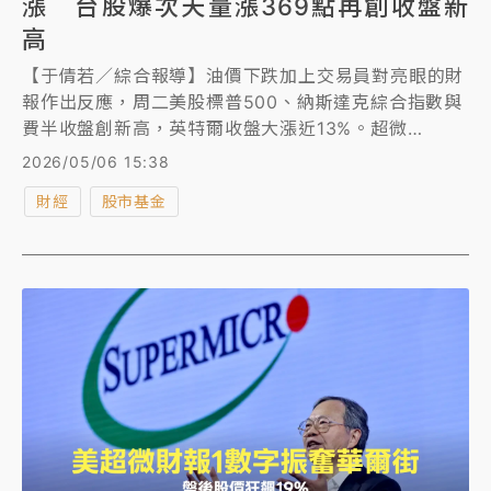
漲 台股爆次天量漲369點再創收盤新
高
【于倩若／綜合報導】油價下跌加上交易員對亮眼的財
報作出反應，周二美股標普500、納斯達克綜合指數與
費半收盤創新高，英特爾收盤大漲近13%。超微
（AMD）與美超微（Super Micro）在盤後發布財報
2026/05/06 15:38
後，股價分別暴漲逾15%和逾18%。 台股開盤後聯發科
財經
股市基金
又亮燈漲停，台股飆近700點衝破41400點再創新高。