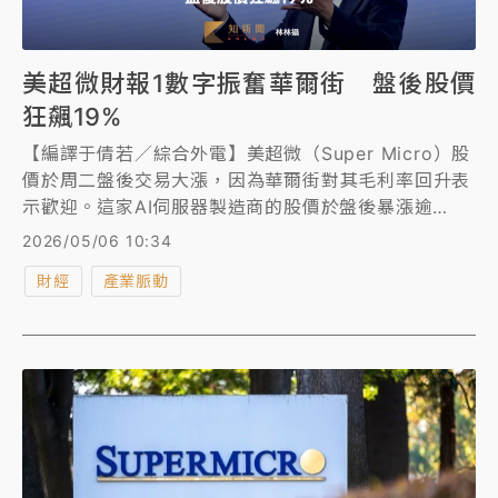
美超微財報1數字振奮華爾街 盤後股價
狂飆19%
【編譯于倩若／綜合外電】美超微（Super Micro）股
價於周二盤後交易大漲，因為華爾街對其毛利率回升表
示歡迎。這家AI伺服器製造商的股價於盤後暴漲逾
19%，投資人無視上季營收未達預期，轉而慶祝毛利率
2026/05/06 10:34
反彈。
財經
產業脈動