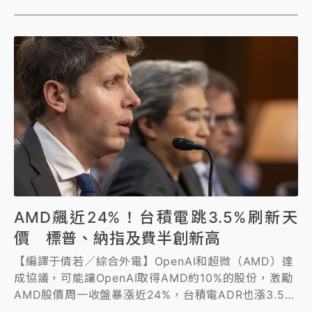
AMD飆近24%！台積電跳3.5%刷新天
價 標普、納指及費半創新高
【編譯于倩若／綜合外電】OpenAI和超微（AMD）達
成協議，可能讓OpenAI取得AMD約10%的股份，激勵
AMD股價周一收盤暴漲近24%，台積電ADR也漲3.5%
創新高，美股主要指數標普500、納指與費半同創新