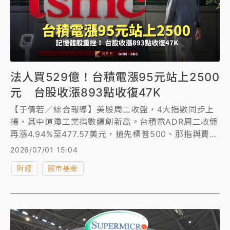
法人買529億！台積電漲95元站上2500
元 台股收漲893點收復47K
【于倩若／綜合報導】美股周二收盤，4大指數同步上
揚，其中道瓊工業指數續創新高。台積電ADR周二收盤
再漲4.94%至477.57美元，搶先標普500、那指與費半
刷新天價，周一和周二2天狂飆10.46%。
2026/07/01 15:04
財經
股市基金