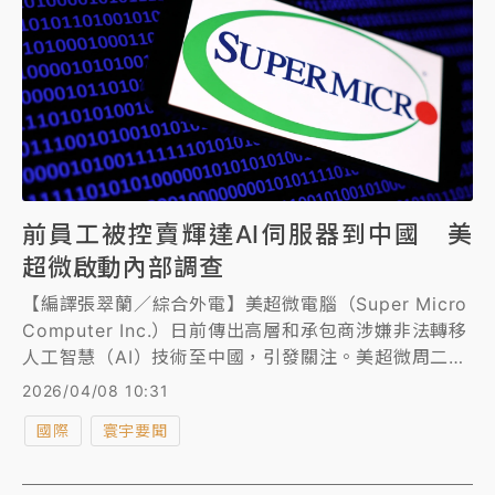
前員工被控賣輝達AI伺服器到中國 美
超微啟動內部調查
【編譯張翠蘭／綜合外電】美超微電腦（Super Micro
Computer Inc.）日前傳出高層和承包商涉嫌非法轉移
人工智慧（AI）技術至中國，引發關注。美超微周二
（4/7）宣布，公司已就此事件啟動內部調查。
2026/04/08 10:31
國際
寰宇要聞