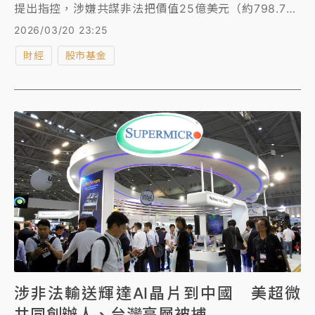
提出指控，涉嫌共謀非法把價值25億美元（約798.7億
元台幣）的人工智慧（AI）技術轉移至中國，該設備搭
2026/03/20 23:25
載輝達（Nvidia）的AI晶片，台灣辦公室張姓銷售經理
財經
股市基金
和孫姓承包商也被指涉案，周五美股開盤後，美超微大
跌逾28%。
涉非法輸送輝達AI晶片到中國 美超微
共同創辦人、台灣高層被捕