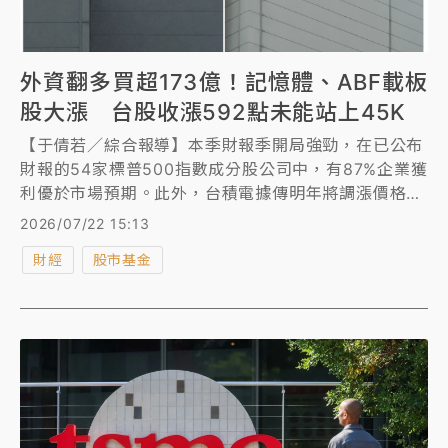
外資翻多買超173億！記憶體、ABF載板
股大漲 台股收漲592點未能站上45K
【于倩若／綜合報導】本季財報季開局強勁，在已公布
財報的54家標普500指數成分股公司中，有87%企業獲
利優於市場預期。此外，台積電據傳明年將調漲價格
10%，這2項發展均帶動晶片與記憶體類股上漲。美股
2026/07/22 15:13
周二強勁反彈，4大指數全數走高，費城半導體指數更
財經
股市基金
大漲5.21%。