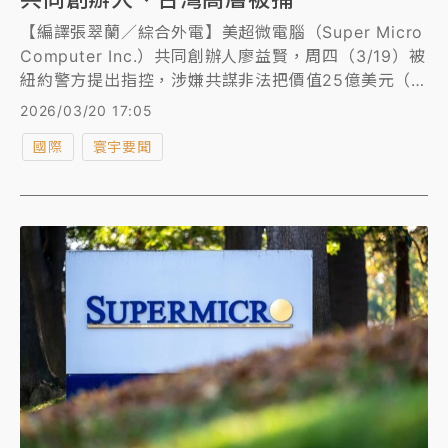
【編譯張翠蘭／綜合外電】美超微電腦（Super Micro
Computer Inc.）共同創辦人廖益賢，周四（3/19）被
紐約警方提出指控，涉嫌共謀非法把價值25億美元（約
798.7億元台幣）的人工智慧（AI）技術轉移至中國。
2026/03/20 17:05
該設備搭載輝達（Nvidia）的AI晶片。台灣辦公室張姓
國際
寰宇要聞
銷售經理和孫姓承包商也被指涉案。消息傳出後，美超
微股價下跌。