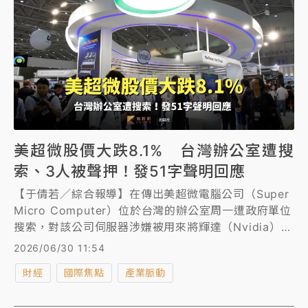
美超微股價大跌8.1% 台灣辦公室遭搜
索、3人被聲押！發51字聲明回應
【于倩若／綜合報導】在傳出美超微電腦公司（Super
Micro Computer）位於台灣的辦公室周一遭政府單位
搜索，對該公司伺服器涉嫌被用來將輝達（Nvidia）晶
片走私至中國大陸的調查進一步擴大後，美超微股價於
2026/06/30 11:54
周一盤中一度重挫9.4%，收盤仍大跌8.1%。周一也遭
財經
國際焦點
產業脈動
到檢調搜索的是方（6561）與美超微經銷商青雲
（5386）今早股價亦雙雙重挫，青雲一開盤即遭摜殺