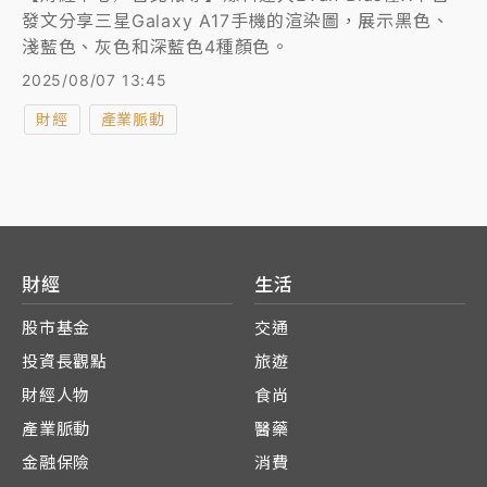
發文分享三星Galaxy A17手機的渲染圖，展示黑色、
淺藍色、灰色和深藍色4種顏色。
2025/08/07 13:45
財經
產業脈動
財經
生活
股市基金
交通
投資長觀點
旅遊
財經人物
食尚
產業脈動
醫藥
金融保險
消費