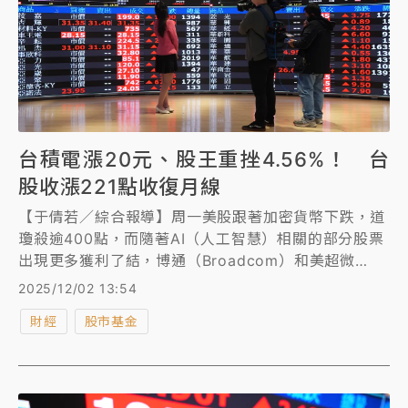
台積電漲20元、股王重挫4.56%！ 台
股收漲221點收復月線
【于倩若／綜合報導】周一美股跟著加密貨幣下跌，道
瓊殺逾400點，而隨著AI（人工智慧）相關的部分股票
出現更多獲利了結，博通（Broadcom）和美超微
（Super Micro Computer）分別下跌超過4%和1%，
2025/12/02 13:54
台積電ADR也跌1.3%。
財經
股市基金