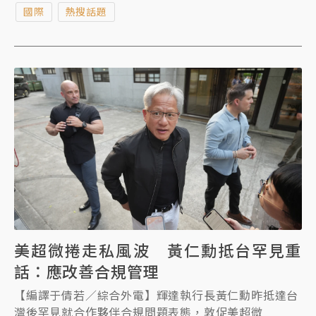
國際
熱搜話題
國。
美超微捲走私風波 黃仁勳抵台罕見重
話：應改善合規管理
【編譯于倩若／綜合外電】輝達執行長黃仁勳昨抵達台
灣後罕見就合作夥伴合規問題表態，敦促美超微