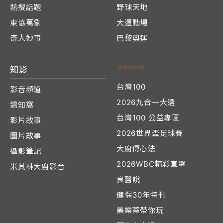
熱搜話題
野球天地
東協萬象
大運動場
奇人妙事
巴黎奧運
知影
台灣100
影音頻道
2026九合一大選
鴿知窩
台灣100 公益專區
影片故事
2026世界盃足球賽
圖片故事
大廚傳心法
攝影筆記
2026WBC精彩直擊
米其林大廚影音
良醫說
健保30年特刊
美樂蒂帶你玩