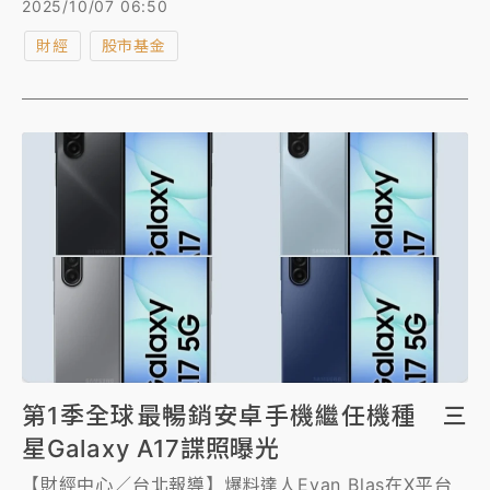
2025/10/07 06:50
高，輝達股價則挫逾1%。
財經
股市基金
第1季全球最暢銷安卓手機繼任機種 三
星Galaxy A17諜照曝光
【財經中心／台北報導】爆料達人Evan Blas在X平台