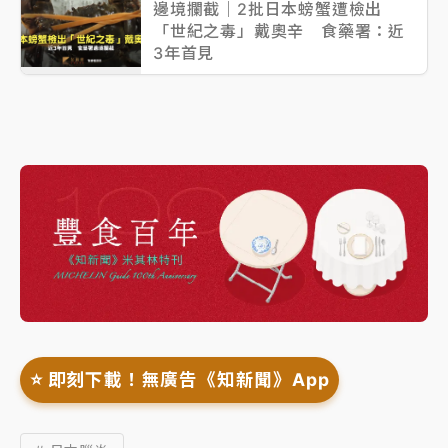
邊境攔截｜2批日本螃蟹遭檢出
「世紀之毒」戴奧辛 食藥署：近
3年首見
⭐️ 即刻下載！無廣告《知新聞》App