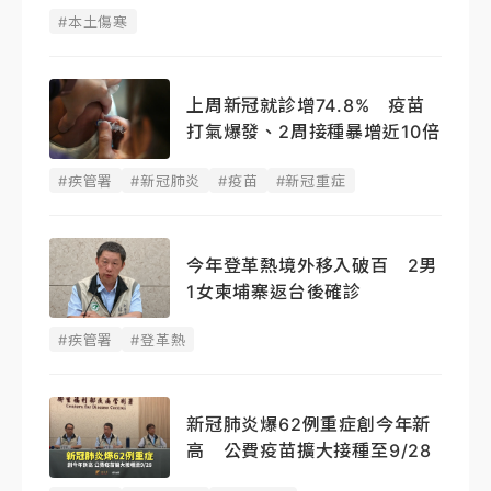
#本土傷寒
上周新冠就診增74.8% 疫苗
打氣爆發、2周接種暴增近10倍
#疾管署
#新冠肺炎
#疫苗
#新冠重症
今年登革熱境外移入破百 2男
1女柬埔寨返台後確診
#疾管署
#登革熱
新冠肺炎爆62例重症創今年新
高 公費疫苗擴大接種至9/28