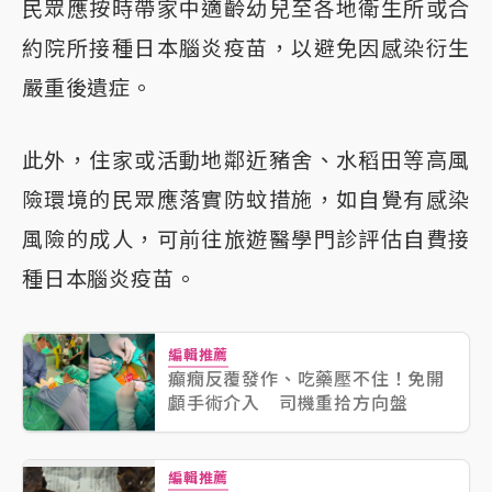
民眾應按時帶家中適齡幼兒至各地衛生所或合
約院所接種日本腦炎疫苗，以避免因感染衍生
嚴重後遺症。
此外，住家或活動地鄰近豬舍、水稻田等高風
險環境的民眾應落實防蚊措施，如自覺有感染
風險的成人，可前往旅遊醫學門診評估自費接
種日本腦炎疫苗。
編輯推薦
癲癇反覆發作、吃藥壓不住！免開
顱手術介入 司機重拾方向盤
編輯推薦