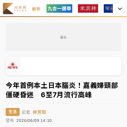
最新
「白海豚」雨炸新北！通報109件災情 侯友宜揭這類災
損最多
廣告
白海豚挾豪雨狂炸新北！時雨量破百毫米 水塔、雨棚
砸落毀車
最好玩的父親節！「爸氣集合」出發工程冒險島 邀社
NEWS
福孩童齊暢玩
強風長浪襲馬祖！「白海豚」逼近劃設警戒區 違規戲
今年首例本土日本腦炎！嘉義婦頸部
水觀浪恐重罰失血
僵硬昏迷 6至7月流行高峰
白海豚瘦身！中部以北防劇烈降水 本周天氣展望「多
▲
雨不穩定」
▼
林芳如
生活
記者
「白海豚」雨炸新北！通報109件災情 侯友宜揭這類災
發布
2026/06/09 14:10
損最多