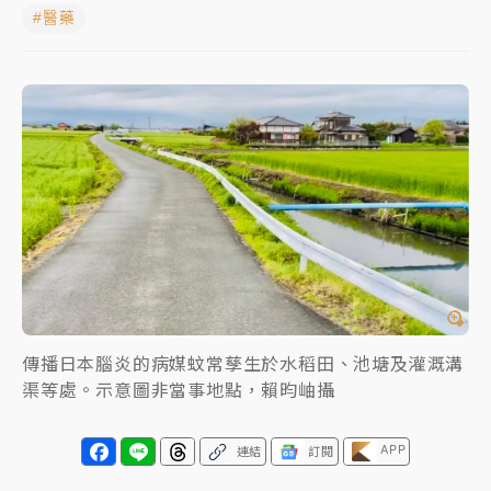
#醫藥
白海豚挾豪雨狂炸新北！時雨量破百毫米 水塔、雨棚
砸落毀車
最好玩的父親節！「爸氣集合」出發工程冒險島 邀社
福孩童齊暢玩
強風長浪襲馬祖！「白海豚」逼近劃設警戒區 違規戲
水觀浪恐重罰失血
白海豚瘦身！中部以北防劇烈降水 本周天氣展望「多
雨不穩定」
傳播日本腦炎的病媒蚊常孳生於水稻田、池塘及灌溉溝
渠等處。示意圖非當事地點，賴昀岫攝
APP
連結
訂閱