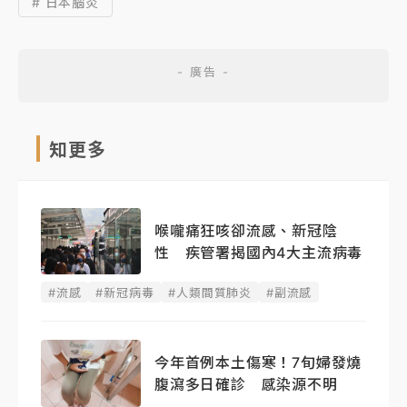
# 日本腦炎
知更多
喉嚨痛狂咳卻流感、新冠陰
性 疾管署揭國內4大主流病毒
#流感
#新冠病毒
#人類間質肺炎
#副流感
今年首例本土傷寒！7旬婦發燒
腹瀉多日確診 感染源不明