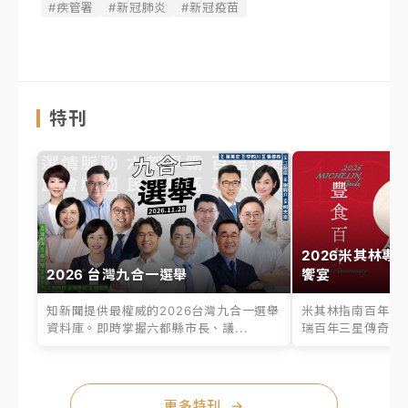
#疾管署
#新冠肺炎
#新冠疫苗
特刊
2026米其林專
2026 台灣九合一選舉
饗宴
知新聞提供最權威的2026台灣九合一選舉
米其林指南百年之
資料庫。即時掌握六都縣市長、議...
瑞百年三星傳奇、台
更多特刊
→