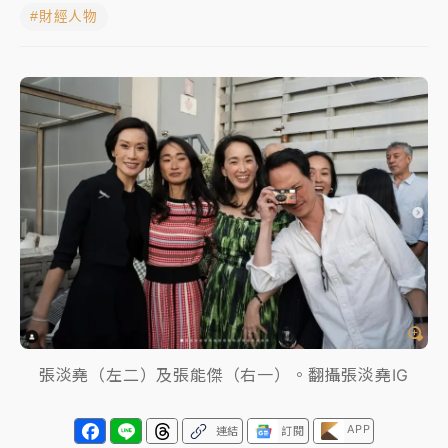
#財經人物
女律師陳昱瑄詐慈濟10億！黃金158kg遭查扣畫面曝光
暑假過三周才推「E宿新北打卡趣」！抽獎程序複雜 觀
旅局回應了
中信慈善基金會想增加董事人數！辜仲諒向法院聲請遭
駁 理由曝光
故宮《龍藏經》特展第2檔！今線上預約開賣一度塞車
周六起展出延長至晚上7時
台東農業處長涉圖利渡假村！東檢抗告成功 今重開羈
押庭
父親節泡湯了！中颱白海豚雨彈轟3天 「紅到發紫」降
雨熱區曝
張淡堯（左二）及張能傑（右一）。翻攝張淡堯IG
APP
連結
訂閱