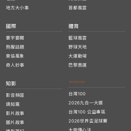
地方大小事
首都風雲
國際
體育
寰宇要聞
籃球風雲
熱搜話題
野球天地
東協萬象
大運動場
奇人妙事
巴黎奧運
知影
台灣100
影音頻道
2026九合一大選
鴿知窩
台灣100 公益專區
影片故事
2026世界盃足球賽
圖片故事
大廚傳心法