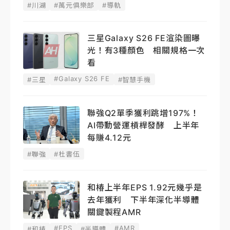
#川湖
#萬元俱樂部
#導軌
三星Galaxy S26 FE渲染圖曝
光！有3種顏色 相關規格一次
看
#Galaxy S26 FE
#三星
#智慧手機
聯強Q2單季獲利跳增197%！
AI帶動營運槓桿發酵 上半年
每賺4.12元
#聯強
#杜書伍
和椿上半年EPS 1.92元幾乎是
去年獲利 下半年深化半導體
關鍵製程AMR
#EPS
#AMR
#和椿
#半導體