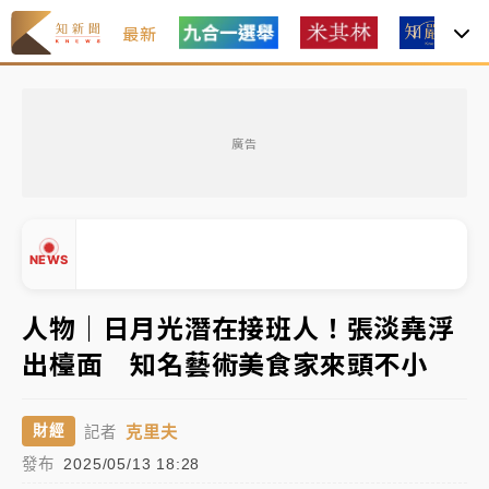
最新
女律師陳昱瑄詐慈濟10億！黃金158kg遭查扣畫面曝光
廣告
暑假過三周才推「E宿新北打卡趣」！抽獎程序複雜 觀
旅局回應了
中信慈善基金會想增加董事人數！辜仲諒向法院聲請遭
NEWS
駁 理由曝光
故宮《龍藏經》特展第2檔！今線上預約開賣一度塞車
人物｜日月光潛在接班人！張淡堯浮
周六起展出延長至晚上7時
出檯面 知名藝術美食家來頭不小
台東農業處長涉圖利渡假村！東檢抗告成功 今重開羈
▲
押庭
▼
克里夫
財經
記者
父親節泡湯了！中颱白海豚雨彈轟3天 「紅到發紫」降
發布
2025/05/13 18:28
雨熱區曝