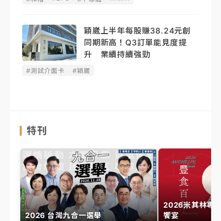
穎崴上半年每股賺38.24元創
同期新高！Q3訂單能見度提
升 業續持續強勁
#測試介面卡
#穎崴
特刊
2026米其林專
2026 台灣九合一選舉
饗宴