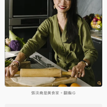
張淡堯是美食家。翻攝IG