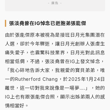
張淡堯曾在IG悼念已逝胞弟張能傑
由於張能傑原本被視為是接班日月光集團潛在
人選，卻於今年驟逝，讓日月光創辦人張虔生
痛失愛子，也震驚科技業界，日月光對此訊息
相當低倜，不過，張淡堯曾在IG上發文悼念，
「我心碎地告訴大家，我親愛的寶貝弟弟，唯
一的Rutherford Chang，於2025年1月24日
離世，這一切對我來說像是一場夢....」，她的
IG上也有跟張能傑合照，顯示出姊弟兩人的感
情相當好。