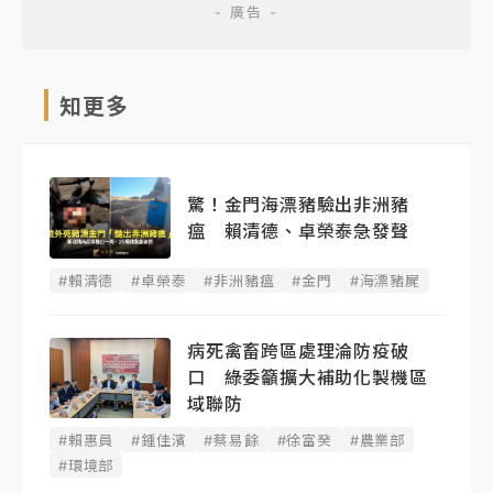
知更多
驚！金門海漂豬驗出非洲豬
瘟 賴清德、卓榮泰急發聲
#賴清德
#卓榮泰
#非洲豬瘟
#金門
#海漂豬屍
病死禽畜跨區處理淪防疫破
口 綠委籲擴大補助化製機區
域聯防
#賴惠員
#鍾佳濱
#蔡易餘
#徐富癸
#農業部
#環境部