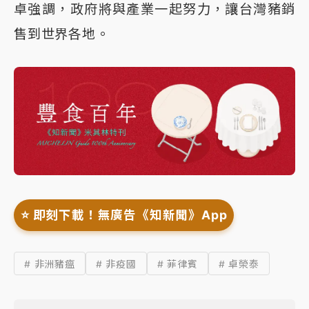
卓強調，政府將與產業一起努力，讓台灣豬銷
售到世界各地。
⭐️ 即刻下載！無廣告《知新聞》App
# 非洲豬瘟
# 非疫國
# 菲律賓
# 卓榮泰