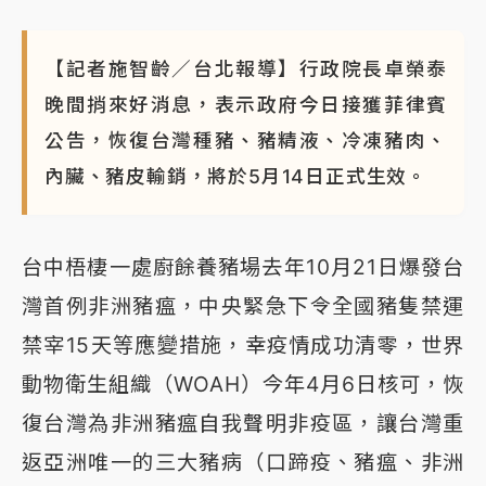
【記者施智齡／台北報導】行政院長卓榮泰
晚間捎來好消息，表示政府今日接獲菲律賓
公告，恢復台灣種豬、豬精液、冷凍豬肉、
內臟、豬皮輸銷，將於5月14日正式生效。
台中梧棲一處廚餘養豬場去年10月21日爆發台
灣首例非洲豬瘟，中央緊急下令全國豬隻禁運
禁宰15天等應變措施，幸疫情成功清零，世界
動物衛生組織（WOAH）今年4月6日核可，恢
復台灣為非洲豬瘟自我聲明非疫區，讓台灣重
返亞洲唯一的三大豬病（口蹄疫、豬瘟、非洲