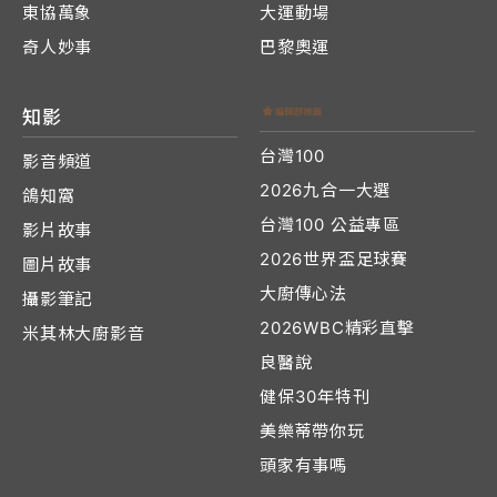
東協萬象
大運動場
奇人妙事
巴黎奧運
知影
台灣100
影音頻道
2026九合一大選
鴿知窩
台灣100 公益專區
影片故事
2026世界盃足球賽
圖片故事
大廚傳心法
攝影筆記
2026WBC精彩直擊
米其林大廚影音
良醫說
健保30年特刊
美樂蒂帶你玩
頭家有事嗎