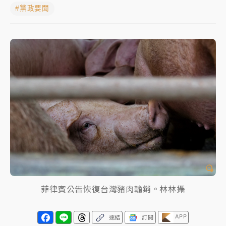
#黨政要聞
女律師陳昱瑄詐慈濟10億！黃金158kg遭查扣畫面曝光
暑假過三周才推「E宿新北打卡趣」！抽獎程序複雜 觀
旅局回應了
中信慈善基金會想增加董事人數！辜仲諒向法院聲請遭
駁 理由曝光
故宮《龍藏經》特展第2檔！今線上預約開賣一度塞車
周六起展出延長至晚上7時
台東農業處長涉圖利渡假村！東檢抗告成功 今重開羈
押庭
父親節泡湯了！中颱白海豚雨彈轟3天 「紅到發紫」降
菲律賓公告恢復台灣豬肉輸銷。林林攝
雨熱區曝
APP
連結
訂閱