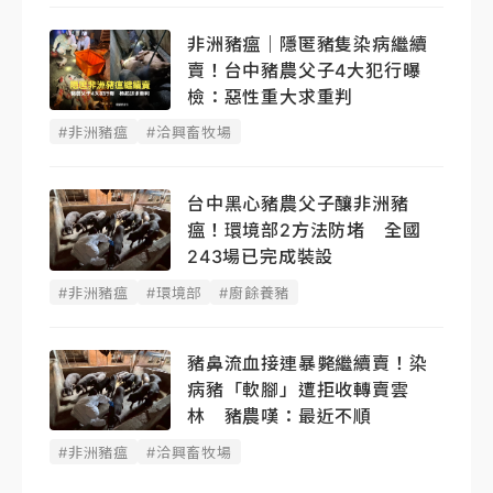
非洲豬瘟｜隱匿豬隻染病繼續
賣！台中豬農父子4大犯行曝
檢：惡性重大求重判
#非洲豬瘟
#洽興畜牧場
台中黑心豬農父子釀非洲豬
瘟！環境部2方法防堵 全國
243場已完成裝設
#非洲豬瘟
#環境部
#廚餘養豬
豬鼻流血接連暴斃繼續賣！染
病豬「軟腳」遭拒收轉賣雲
林 豬農嘆：最近不順
#非洲豬瘟
#洽興畜牧場