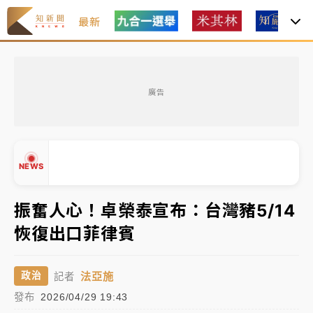
最新
女律師陳昱瑄詐慈濟10億！黃金158kg遭查扣畫面曝光
廣告
暑假過三周才推「E宿新北打卡趣」！抽獎程序複雜 觀
旅局回應了
中信慈善基金會想增加董事人數！辜仲諒向法院聲請遭
NEWS
駁 理由曝光
故宮《龍藏經》特展第2檔！今線上預約開賣一度塞車
振奮人心！卓榮泰宣布：台灣豬5/14
周六起展出延長至晚上7時
恢復出口菲律賓
▲
台東農業處長涉圖利渡假村！東檢抗告成功 今重開羈
▼
押庭
法亞施
政治
記者
父親節泡湯了！中颱白海豚雨彈轟3天 「紅到發紫」降
發布
2026/04/29 19:43
雨熱區曝