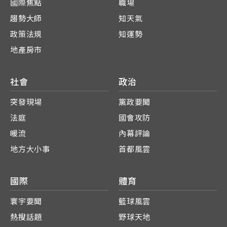
國際焦點
職場
趨勢大師
知天氣
政策法規
知運勢
地產房市
社會
政治
突發現場
黨政要聞
法庭
國會攻防
暖流
內幕評論
地方大小事
首都風雲
國際
體育
寰宇要聞
籃球風雲
熱搜話題
野球天地