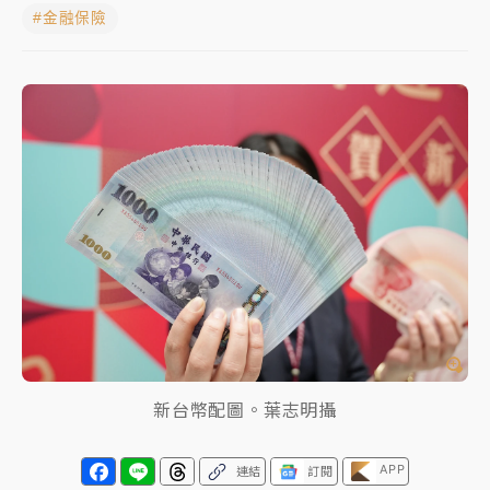
#金融保險
女律師陳昱瑄詐慈濟10億！黃金158kg遭查扣畫面曝光
暑假過三周才推「E宿新北打卡趣」！抽獎程序複雜 觀
旅局回應了
中信慈善基金會想增加董事人數！辜仲諒向法院聲請遭
駁 理由曝光
故宮《龍藏經》特展第2檔！今線上預約開賣一度塞車
周六起展出延長至晚上7時
台東農業處長涉圖利渡假村！東檢抗告成功 今重開羈
押庭
父親節泡湯了！中颱白海豚雨彈轟3天 「紅到發紫」降
雨熱區曝
新台幣配圖。葉志明攝
APP
連結
訂閱