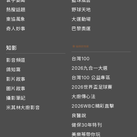
寰宇要聞
籃球風雲
熱搜話題
野球天地
東協萬象
大運動場
奇人妙事
巴黎奧運
知影
台灣100
影音頻道
2026九合一大選
鴿知窩
台灣100 公益專區
影片故事
2026世界盃足球賽
圖片故事
大廚傳心法
攝影筆記
2026WBC精彩直擊
米其林大廚影音
良醫說
健保30年特刊
美樂蒂帶你玩