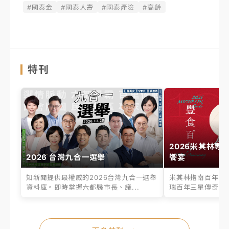
#國泰金
#國泰人壽
#國泰產險
#高齡
特刊
2026米其林專
2026 台灣九合一選舉
饗宴
知新聞提供最權威的2026台灣九合一選舉
米其林指南百年之
資料庫。即時掌握六都縣市長、議...
瑞百年三星傳奇、台