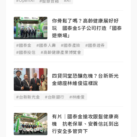
#OpenAI
#AI
#智慧音箱
你骨鬆了嗎？高齡健康展好好
玩 國泰金5子公司打造「國泰
遊樂場」
#國泰金
#國泰人壽
#國泰產險
#國泰證券
#國泰投信
#高齡健康產業博覽會
四貸同堂恐釀危機？台新新光
金總座林維俊這樣說
#台新新光金
#台新銀行
#林維俊
有片｜國泰金搶攻銀髮健康商
機 抗老保單、安養信託到出
行安全多管齊下