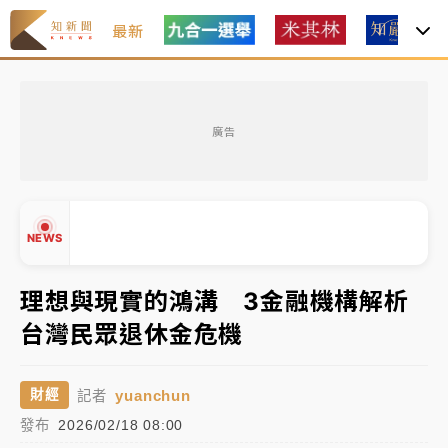
最新
女律師陳昱瑄詐慈濟10億！黃金158kg遭查扣畫面曝光
廣告
暑假過三周才推「E宿新北打卡趣」！抽獎程序複雜 觀
旅局回應了
中信慈善基金會想增加董事人數！辜仲諒向法院聲請遭
NEWS
駁 理由曝光
故宮《龍藏經》特展第2檔！今線上預約開賣一度塞車
理想與現實的鴻溝 3金融機構解析
周六起展出延長至晚上7時
台灣民眾退休金危機
台東農業處長涉圖利渡假村！東檢抗告成功 今重開羈
▲
押庭
▼
yuanchun
財經
記者
父親節泡湯了！中颱白海豚雨彈轟3天 「紅到發紫」降
發布
2026/02/18 08:00
雨熱區曝