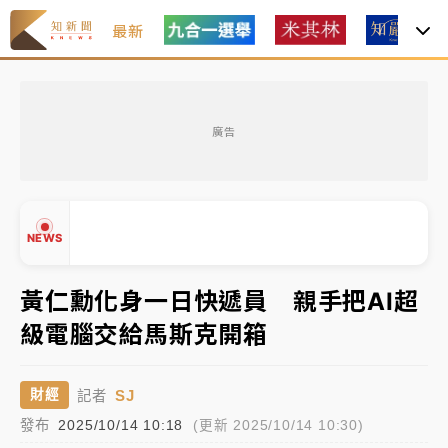
最新
女律師陳昱瑄詐慈濟10億！黃金158kg遭查扣畫面曝光
廣告
中信慈善基金會想增加董事人數！辜仲諒向法院聲請遭
駁 理由曝光
故宮《龍藏經》特展第2檔！今線上預約開賣一度塞車
NEWS
周六起展出延長至晚上7時
台東農業處長涉圖利渡假村！東檢抗告成功 今重開羈
黃仁勳化身一日快遞員 親手把AI超
押庭
級電腦交給馬斯克開箱
父親節泡湯了！中颱白海豚雨彈轟3天 「紅到發紫」降
▲
雨熱區曝
▼
SJ
財經
記者
女律師陳昱瑄詐慈濟10億！黃金158kg遭查扣畫面曝光
發布
2025/10/14 10:18
(更新 2025/10/14 10:30)