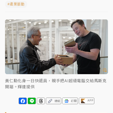
#產業脈動
中信慈善基金會想增加董事人數！辜仲諒向法院聲請遭
駁 理由曝光
故宮《龍藏經》特展第2檔！今線上預約開賣一度塞車
周六起展出延長至晚上7時
台東農業處長涉圖利渡假村！東檢抗告成功 今重開羈
押庭
父親節泡湯了！中颱白海豚雨彈轟3天 「紅到發紫」降
雨熱區曝
黃仁勳化身一日快遞員，親手把AI超級電腦交給馬斯克
開箱。輝達提供
APP
連結
訂閱