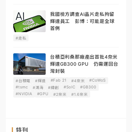
我國檢方調查AI晶片走私拘留
輝達員工 彭博：可能是全球
首例
#走私
台積亞利桑那廠產出首批4奈米
輝達GB300 GPU 仍需運回台
灣封裝
#Fab 21
#CoWoS
#台積電
#輝達
#4奈米
#tsmc
#SoIC
#GB300
#鴻海
#緯創
#NVIDIA
#GPU
#2奈米
#1.6奈米
特刊