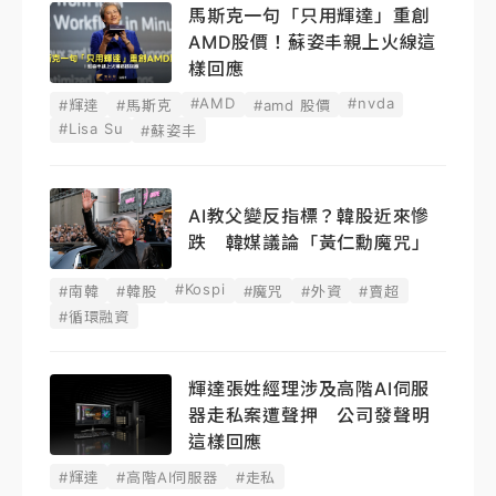
馬斯克一句「只用輝達」重創
AMD股價！蘇姿丰親上火線這
樣回應
#AMD
#nvda
#輝達
#馬斯克
#amd 股價
#Lisa Su
#蘇姿丰
AI教父變反指標？韓股近來慘
跌 韓媒議論「黃仁勳魔咒」
#Kospi
#南韓
#韓股
#魔咒
#外資
#賣超
#循環融資
輝達張姓經理涉及高階AI伺服
器走私案遭聲押 公司發聲明
這樣回應
#輝達
#高階AI伺服器
#走私