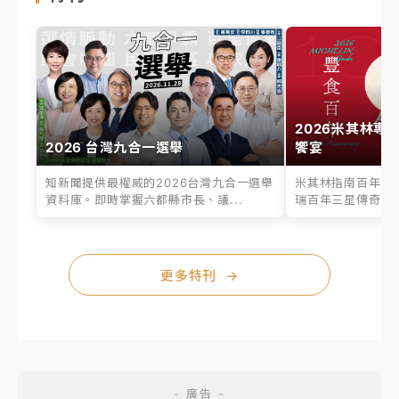
2026米其林專
2026 台灣九合一選舉
饗宴
知新聞提供最權威的2026台灣九合一選舉
米其林指南百年之
資料庫。即時掌握六都縣市長、議...
瑞百年三星傳奇、台
更多特刊
→