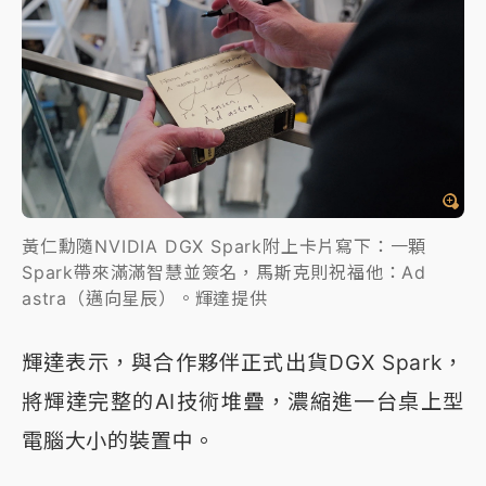
黃仁勳隨NVIDIA DGX Spark附上卡片寫下：一顆
Spark帶來滿滿智慧並簽名，馬斯克則祝福他：Ad
astra（邁向星辰）。輝達提供
輝達表示，與合作夥伴正式出貨DGX Spark，
將輝達完整的AI技術堆疊，濃縮進一台桌上型
電腦大小的裝置中。