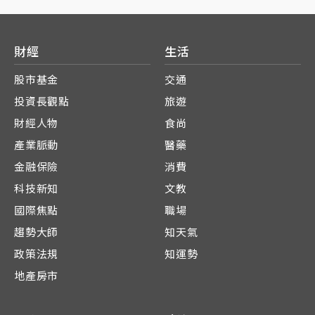
財經
生活
股市基金
交通
投資長觀點
旅遊
財經人物
食尚
產業脈動
醫藥
金融保險
消費
科技新知
文教
國際焦點
職場
趨勢大師
知天氣
政策法規
知運勢
地產房市