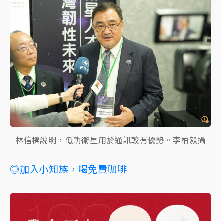
林信標說明，低軌衛星用於通訊較有優勢。李柏毅攝
◎加入小知族，喝免費咖啡