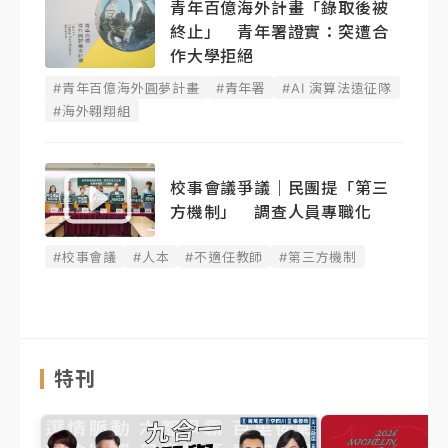
青年百億海外計畫「錄取後被
終止」 青年署證實：突遭合
作大學拒絕
#青年百億海外圓夢計畫
#青年署
#AI 演算法遠征隊
#海外翱翔組
校事會議爭議｜民團提「第三
方機制」 調查人員專職化
#校事會議
#人本
#不適任教師
#第三方機制
特刊