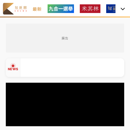
最新
女律師陳昱瑄詐慈濟10億！黃金158kg遭查扣畫面曝光
廣告
暑假過三周才推「E宿新北打卡趣」！抽獎程序複雜 觀
旅局回應了
中信慈善基金會想增加董事人數！辜仲諒向法院聲請遭
NEWS
駁 理由曝光
故宮《龍藏經》特展第2檔！今線上預約開賣一度塞車
周六起展出延長至晚上7時
台東農業處長涉圖利渡假村！東檢抗告成功 今重開羈
▲
押庭
▼
父親節泡湯了！中颱白海豚雨彈轟3天 「紅到發紫」降
雨熱區曝