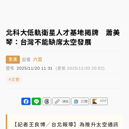
女律師陳昱瑄詐慈濟10億！黃金158kg遭查扣畫面曝光
暑假過三周才推「E宿新北打卡趣」！抽獎程序複雜 觀
北科大低軌衛星人才基地揭牌 蕭美
旅局回應了
琴：台灣不能缺席太空發展
中信慈善基金會想增加董事人數！辜仲諒向法院聲請遭
駁 理由曝光
六百
生活
記者
故宮《龍藏經》特展第2檔！今線上預約開賣一度塞車
發布
2025/11/20 11:31
(更新 2025/11/20 20:02)
周六起展出延長至晚上7時
#文教
台東農業處長涉圖利渡假村！東檢抗告成功 今重開羈
押庭
父親節泡湯了！中颱白海豚雨彈轟3天 「紅到發紫」降
APP
連結
訂閱
雨熱區曝
【記者王良博／台北報導】為推升太空通訊