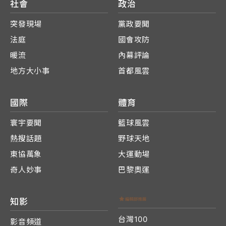
社會
政治
突發現場
黨政要聞
法庭
國會攻防
暖流
內幕評論
地方大小事
首都風雲
國際
體育
寰宇要聞
籃球風雲
熱搜話題
野球天地
東協萬象
大運動場
奇人妙事
巴黎奧運
知影
台灣100
影音頻道