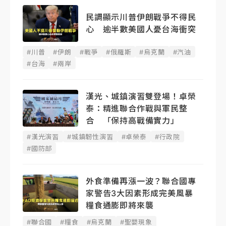
民調顯示川普伊朗戰爭不得民
心 逾半數美國人憂台海衝突
#川普
#伊朗
#戰爭
#俄羅斯
#烏克蘭
#汽油
#台海
#兩岸
漢光、城鎮演習雙登場！卓榮
泰：精進聯合作戰與軍民整
合 「保持高戰備實力」
#漢光演習
#城鎮韌性演習
#卓榮泰
#行政院
#國防部
外食準備再漲一波？聯合國專
家警告3大因素形成完美風暴
糧食通膨即將來襲
#聯合國
#糧食
#烏克蘭
#聖嬰現象