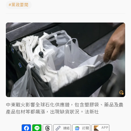
#黨政要聞
女律師陳昱瑄詐慈濟10億！黃金158kg遭查扣畫面曝光
暑假過三周才推「E宿新北打卡趣」！抽獎程序複雜 觀
旅局回應了
中信慈善基金會想增加董事人數！辜仲諒向法院聲請遭
駁 理由曝光
故宮《龍藏經》特展第2檔！今線上預約開賣一度塞車
周六起展出延長至晚上7時
台東農業處長涉圖利渡假村！東檢抗告成功 今重開羈
押庭
父親節泡湯了！中颱白海豚雨彈轟3天 「紅到發紫」降
中東戰火影響全球石化供應鏈，包含塑膠袋、藥品及農
雨熱區曝
產品包材等都飆漲，出現缺貨狀況。法新社
APP
連結
訂閱