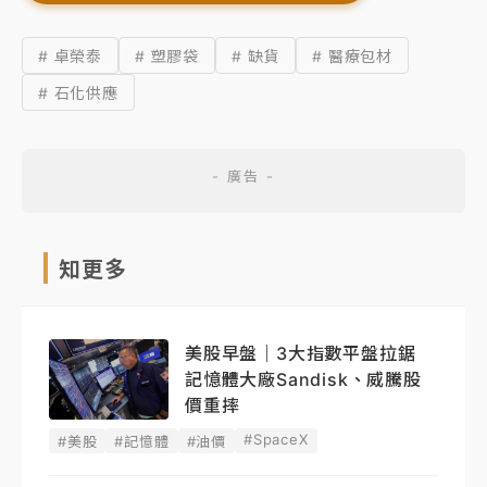
# 卓榮泰
# 塑膠袋
# 缺貨
# 醫療包材
# 石化供應
知更多
美股早盤｜3大指數平盤拉鋸
記憶體大廠Sandisk、威騰股
價重摔
#SpaceX
#美股
#記憶體
#油價