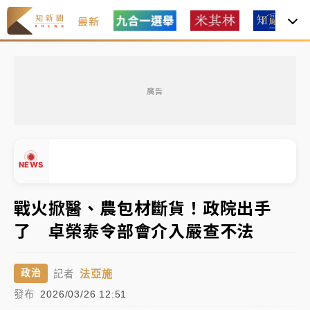
最新
女律師陳昱瑄詐慈濟10億！黃金158kg遭查扣畫面曝光
廣告
暑假過三周才推「E宿新北打卡趣」！抽獎程序複雜 觀
旅局回應了
中信慈善基金會想增加董事人數！辜仲諒向法院聲請遭
NEWS
駁 理由曝光
故宮《龍藏經》特展第2檔！今線上預約開賣一度塞車
戰火掀醫、農包材斷貨！政院出手
周六起展出延長至晚上7時
了 卓榮泰令部會介入嚴查不法
▲
台東農業處長涉圖利渡假村！東檢抗告成功 今重開羈
▼
押庭
法亞施
政治
記者
父親節泡湯了！中颱白海豚雨彈轟3天 「紅到發紫」降
發布
2026/03/26 12:51
雨熱區曝