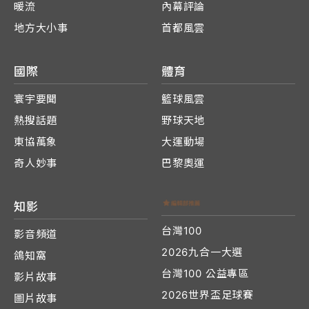
暖流
內幕評論
地方大小事
首都風雲
國際
體育
寰宇要聞
籃球風雲
熱搜話題
野球天地
東協萬象
大運動場
奇人妙事
巴黎奧運
知影
台灣100
影音頻道
2026九合一大選
鴿知窩
台灣100 公益專區
影片故事
2026世界盃足球賽
圖片故事