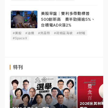
美股早盤｜雙利多帶動標普
500創新高 費半勁揚逾5%、
台積電ADR漲2%
#美股
#油價
#貝森特
#荷姆茲海峽
#財報
#SpaceX
特刊
2026米其林專