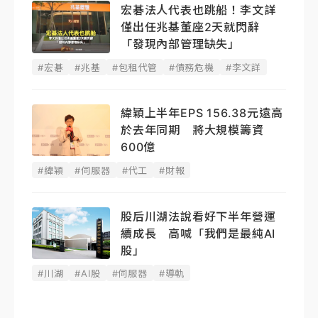
宏碁法人代表也跳船！李文詳
僅出任兆基董座2天就閃辭
「發現內部管理缺失」
#宏碁
#兆基
#包租代管
#債務危機
#李文詳
緯穎上半年EPS 156.38元遠高
於去年同期 將大規模籌資
600億
#緯穎
#伺服器
#代工
#財報
股后川湖法說看好下半年營運
續成長 高喊「我們是最純AI
股」
#川湖
#AI股
#伺服器
#導軌