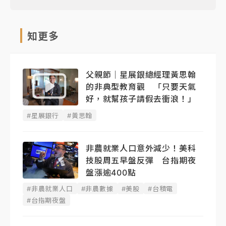
知更多
父親節｜星展銀總經理黃思翰
的非典型教育觀 「只要天氣
好，就幫孩子請假去衝浪！」
#星展銀行
#黃思翰
非農就業人口意外減少！美科
技股周五早盤反彈 台指期夜
盤漲逾400點
#非農就業人口
#非農數據
#美股
#台積電
#台指期夜盤