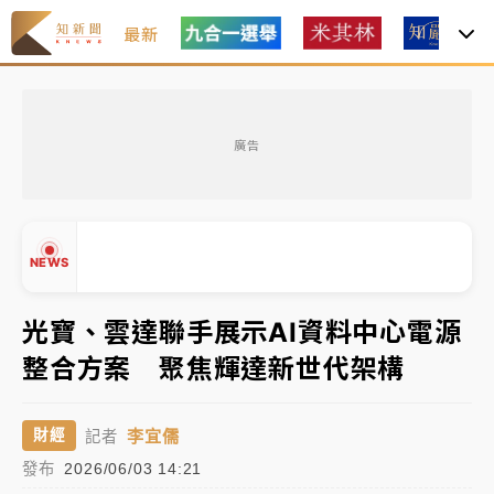
最新
女律師陳昱瑄詐慈濟10億！黃金158kg遭查扣畫面曝光
廣告
暑假過三周才推「E宿新北打卡趣」！抽獎程序複雜 觀
旅局回應了
中信慈善基金會想增加董事人數！辜仲諒向法院聲請遭
NEWS
駁 理由曝光
故宮《龍藏經》特展第2檔！今線上預約開賣一度塞車
光寶、雲達聯手展示AI資料中心電源
周六起展出延長至晚上7時
整合方案 聚焦輝達新世代架構
台東農業處長涉圖利渡假村！東檢抗告成功 今重開羈
▲
押庭
▼
李宜儒
財經
記者
父親節泡湯了！中颱白海豚雨彈轟3天 「紅到發紫」降
發布
2026/06/03 14:21
雨熱區曝