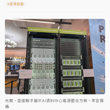
#產業脈動
女律師陳昱瑄詐慈濟10億！黃金158kg遭查扣畫面曝光
暑假過三周才推「E宿新北打卡趣」！抽獎程序複雜 觀
旅局回應了
中信慈善基金會想增加董事人數！辜仲諒向法院聲請遭
駁 理由曝光
故宮《龍藏經》特展第2檔！今線上預約開賣一度塞車
周六起展出延長至晚上7時
台東農業處長涉圖利渡假村！東檢抗告成功 今重開羈
押庭
父親節泡湯了！中颱白海豚雨彈轟3天 「紅到發紫」降
雨熱區曝
光寶、雲達聯手展示AI資料中心電源整合方案。李宜儒
攝