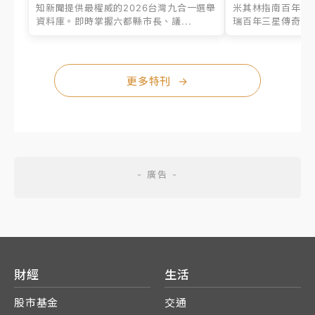
知新聞提供最權威的2026台灣九合一選舉
米其林指南百年之
資料庫。即時掌握六都縣市長、議...
瑞百年三星傳奇、台
更多特刊
→
財經
生活
股市基金
交通