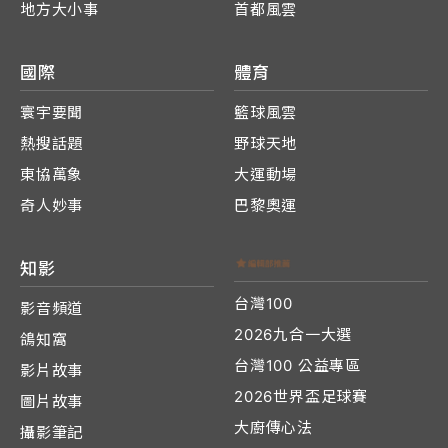
地方大小事
首都風雲
國際
體育
寰宇要聞
籃球風雲
熱搜話題
野球天地
東協萬象
大運動場
奇人妙事
巴黎奧運
知影
台灣100
影音頻道
2026九合一大選
鴿知窩
台灣100 公益專區
影片故事
2026世界盃足球賽
圖片故事
大廚傳心法
攝影筆記