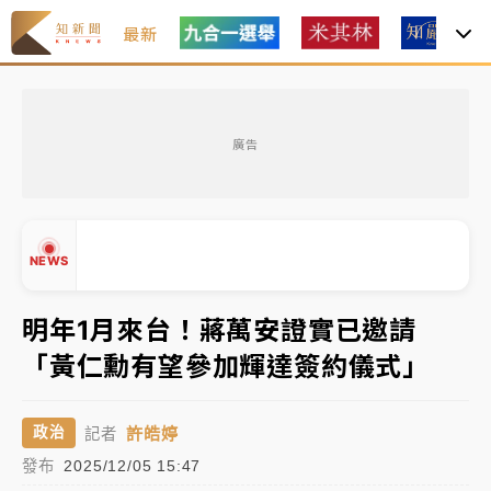
最新
女律師陳昱瑄詐慈濟10億！黃金158kg遭查扣畫面曝光
廣告
暑假過三周才推「E宿新北打卡趣」！抽獎程序複雜 觀
旅局回應了
中信慈善基金會想增加董事人數！辜仲諒向法院聲請遭
NEWS
駁 理由曝光
故宮《龍藏經》特展第2檔！今線上預約開賣一度塞車
明年1月來台！蔣萬安證實已邀請
周六起展出延長至晚上7時
「黃仁勳有望參加輝達簽約儀式」
台東農業處長涉圖利渡假村！東檢抗告成功 今重開羈
▲
押庭
▼
許皓婷
政治
記者
父親節泡湯了！中颱白海豚雨彈轟3天 「紅到發紫」降
發布
2025/12/05 15:47
雨熱區曝