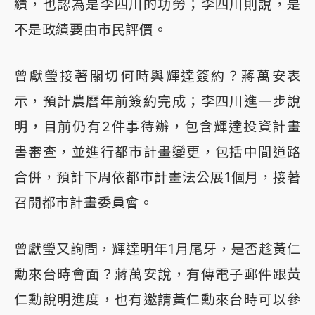
績，也認為是李四川的功勞；李四川則說，是
不是政績要由市民評價。
曾獻瑩接著關切何時與輝達簽約？蔣萬安表
示，預計農曆年前簽約完成；李四川進一步說
明，目前仍有2件事待辦，包含輝達投資計畫
書審查，並進行都市計畫變更，包括中間道路
合併，預計下周依都市計畫法公展1個月，接著
召開都市計畫委員會。
曾獻瑩又詢問，輝達明年1月尾牙，是否趁黃仁
勳來台時會面？蔣萬安說，有傳電子郵件跟黃
仁勳說明進度，也有邀請黃仁勳來台時可以參