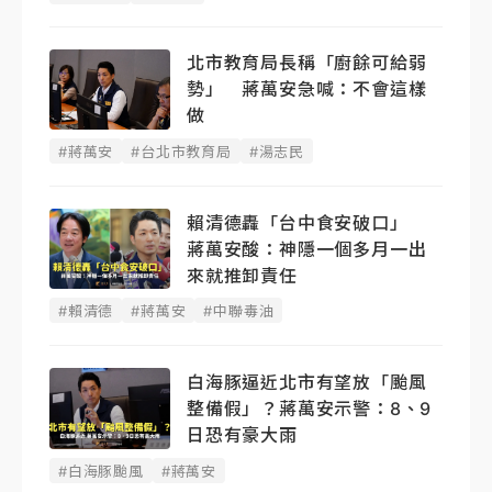
北市教育局長稱「廚餘可給弱
勢」 蔣萬安急喊：不會這樣
做
#蔣萬安
#台北市教育局
#湯志民
賴清德轟「台中食安破口」
蔣萬安酸：神隱一個多月一出
來就推卸責任
#賴清德
#蔣萬安
#中聯毒油
白海豚逼近北市有望放「颱風
整備假」？蔣萬安示警：8、9
日恐有豪大雨
#白海豚颱風
#蔣萬安