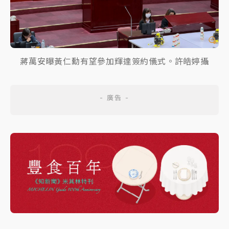
蔣萬安曝黃仁勳有望參加輝達簽約儀式。許皓婷攝