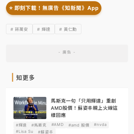
⭐️ 即刻下載！無廣告《知新聞》App
# 蔣萬安
# 輝達
# 黃仁勳
知更多
馬斯克一句「只用輝達」重創
AMD股價！蘇姿丰親上火線這
樣回應
#AMD
#nvda
#輝達
#馬斯克
#amd 股價
#Lisa Su
#蘇姿丰