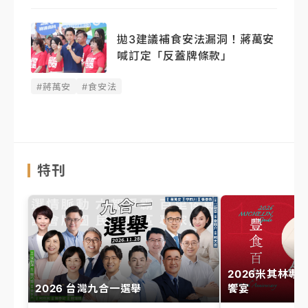
拋3建議補食安法漏洞！蔣萬安
喊訂定「反蓋牌條款」
#蔣萬安
#食安法
特刊
2026米其林專
2026 台灣九合一選舉
饗宴