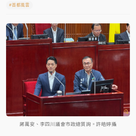
#首都風雲
女律師陳昱瑄詐慈濟10億！黃金158kg遭查扣畫面曝光
暑假過三周才推「E宿新北打卡趣」！抽獎程序複雜 觀
旅局回應了
中信慈善基金會想增加董事人數！辜仲諒向法院聲請遭
駁 理由曝光
故宮《龍藏經》特展第2檔！今線上預約開賣一度塞車
周六起展出延長至晚上7時
台東農業處長涉圖利渡假村！東檢抗告成功 今重開羈
押庭
父親節泡湯了！中颱白海豚雨彈轟3天 「紅到發紫」降
雨熱區曝
蔣萬安、李四川議會市政總質詢。許皓婷攝