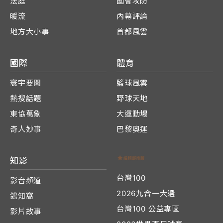
法庭
國會攻防
暖流
內幕評論
地方大小事
首都風雲
國際
體育
寰宇要聞
籃球風雲
熱搜話題
野球天地
東協萬象
大運動場
奇人妙事
巴黎奧運
知影
台灣100
影音頻道
2026九合一大選
鴿知窩
台灣100 公益專區
影片故事