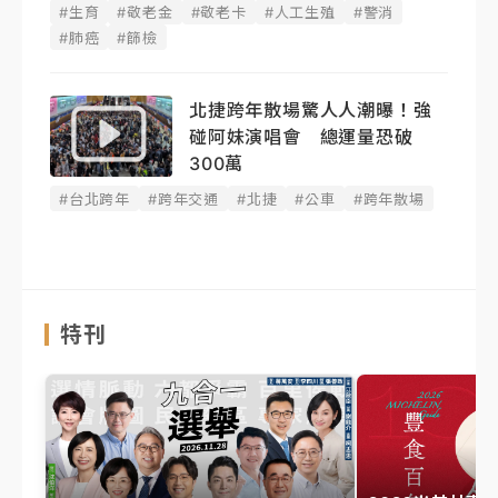
#生育
#敬老金
#敬老卡
#人工生殖
#警消
#肺癌
#篩檢
北捷跨年散場驚人人潮曝！強
碰阿妹演唱會 總運量恐破
300萬
#台北跨年
#跨年交通
#北捷
#公車
#跨年散場
特刊