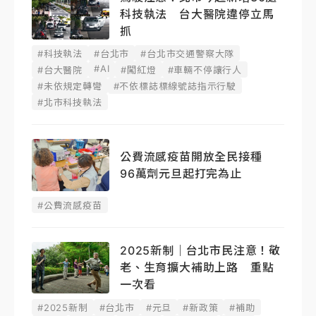
科技執法 台大醫院違停立馬
抓
#科技執法
#台北市
#台北市交通警察大隊
#AI
#台大醫院
#闖紅燈
#車輛不停讓行人
#未依規定轉彎
#不依標誌標線號誌指示行駛
#北市科技執法
公費流感疫苗開放全民接種
96萬劑元旦起打完為止
#公費流感疫苗
2025新制｜台北市民注意！敬
老、生育擴大補助上路 重點
一次看
#2025新制
#台北市
#元旦
#新政策
#補助