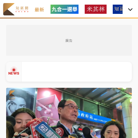
最新
金控第2季海外曝險破31兆創高 日本年增45%居冠
廣告
日職｜
林安可狀態正好卻因左膝疼痛下二軍 日媒感嘆
「好事多磨」
韓股最壞時期已過？大摩估去槓桿完成逾半 波動率降
NEWS
至2個月低
「白海豚」雨炸新北！通報109件災情 侯友宜揭這類災
損最多
白海豚挾豪雨狂炸新北！時雨量破百毫米 水塔、雨棚
▲
砸落毀車
▼
金控第2季海外曝險破31兆創高 日本年增45%居冠