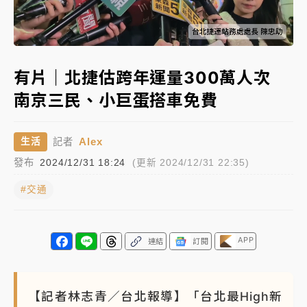
日職｜
林安可狀態正好卻因左膝疼痛下二軍 日媒感嘆
Loaded
:
「好事多磨」
Unmute
71.50%
韓股最壞時期已過？大摩估去槓桿完成逾半 波動率降
有片｜北捷估跨年運量300萬人次
至2個月低
南京三民、小巨蛋搭車免費
「白海豚」雨炸新北！通報109件災情 侯友宜揭這類災
損最多
Alex
生活
記者
白海豚挾豪雨狂炸新北！時雨量破百毫米 水塔、雨棚
發布
2024/12/31 18:24
(更新 2024/12/31 22:35)
砸落毀車
#交通
APP
連結
訂閱
【記者林志青／台北報導】「台北最High新