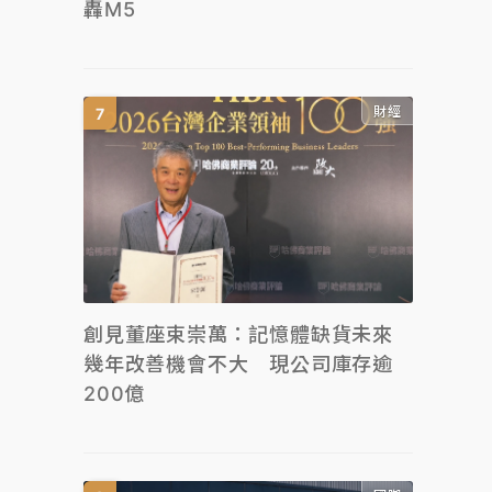
轟M5
財經
創見董座束崇萬：記憶體缺貨未來
幾年改善機會不大 現公司庫存逾
200億