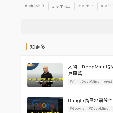
# AirAsia X
# Airbus
# A22
# 空中巴士
知更多
人物｜DeepMin
貝爾獎
#AI
#DeepMind
#哈
Google高層地震股
#Google
#DeepMind