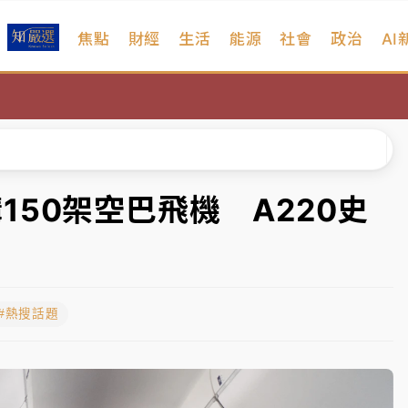
焦點
財經
生活
能源
社會
政治
AI
、低軌衛星及載板皆走弱
院聲請遭駁 理由曝光
一度塞車 周六起展出延長至晚上7時
今重開羈押庭
訂購150架空巴飛機 A220史
到發紫」降雨熱區曝
、低軌衛星及載板皆走弱
#熱搜話題
院聲請遭駁 理由曝光
一度塞車 周六起展出延長至晚上7時
今重開羈押庭