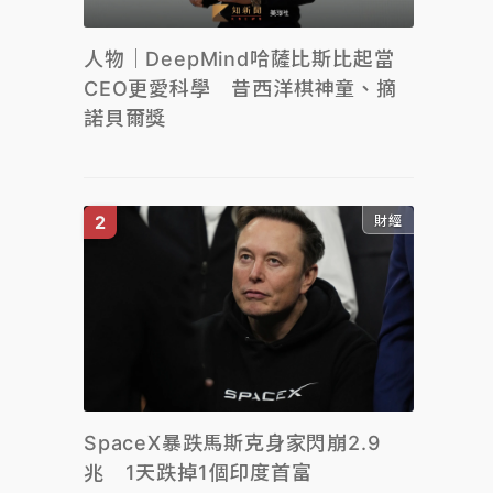
人物｜DeepMind哈薩比斯比起當
CEO更愛科學 昔西洋棋神童、摘
諾貝爾獎
財經
SpaceX暴跌馬斯克身家閃崩2.9
兆 1天跌掉1個印度首富