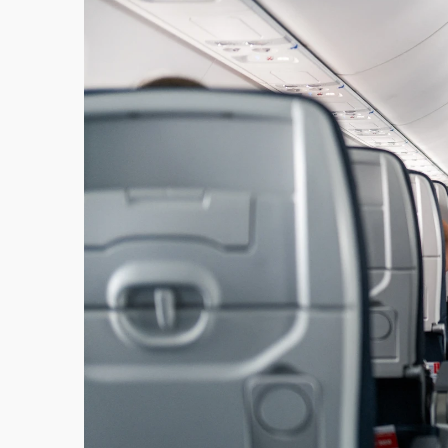
父親節泡湯了！中颱白海豚雨彈轟3天 「紅