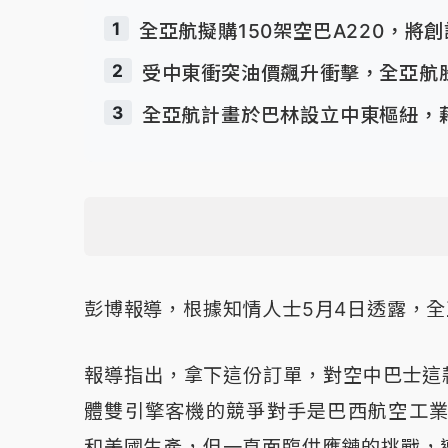
1
全亞航擬購150架空巴A220，將
2
受中東衝突油價飆升衝擊，全亞航
3
全亞航計畫於巴林設立中東樞紐，藉
彭博報導，根據知情人士5月4日透露，
報導指出，拿下這份訂單，對空中巴士這
體雙引擎客機的競爭對手是巴西航空工業公司
和美國生產，但一直面臨供應鏈的挑戰，