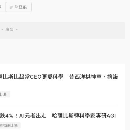
0
# 全亞航
d哈薩比斯比起當CEO更愛科學 昔西洋棋神童、摘諾
薩比斯
價跌4%！AI元老出走 哈薩比斯轉科學家專研AGI
#哈薩比斯