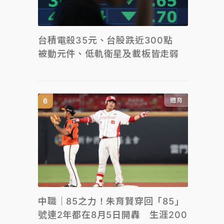
台積電殺35元、台股跌近300點
被動元件、低軌衛星及載板皆走弱
體育
中職｜85之力！朱育賢穿回「85」
號連2年都在8月5日開轟 生涯200