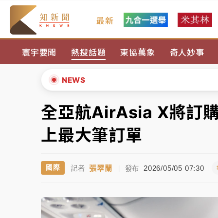
最新
台積電殺35元、台股跌近300點 被動元件
寰宇要聞
熱搜話題
東協萬象
奇人妙事
中信慈善基金會想增加董事人數！辜仲諒向法
故宮《龍藏經》特展第2檔！今線上預約開賣
NEWS
台東農業處長涉圖利渡假村！東檢抗告成功 
全亞航AirAsia X將
▲
父親節泡湯了！中颱白海豚雨彈轟3天 「紅
▼
上最大筆訂單
台積電殺35元、台股跌近300點 被動元件
張翠蘭
2026/05/05 07:30
國際
記者
|
發布
中信慈善基金會想增加董事人數！辜仲諒向法
故宮《龍藏經》特展第2檔！今線上預約開賣
台東農業處長涉圖利渡假村！東檢抗告成功 