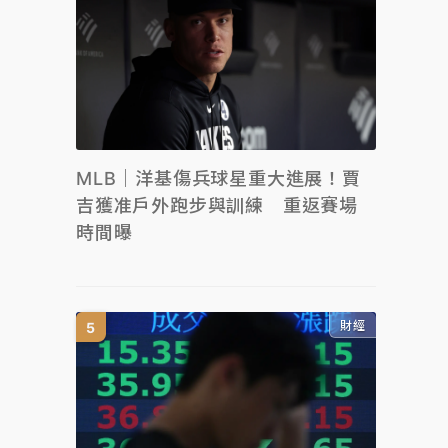
MLB｜洋基傷兵球星重大進展！賈
吉獲准戶外跑步與訓練 重返賽場
時間曝
財經