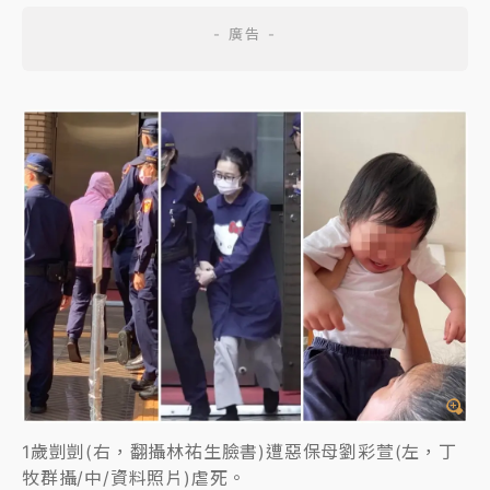
1歲剴剴(右，翻攝林祐生臉書)遭惡保母劉彩萱(左，丁
牧群攝/中/資料照片)虐死。