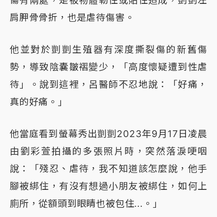
傷有兩處，是被物體勒住或貼住造成，剴剴左
肩胛骨骨折，也是虐待傷害。
他並對於剴剴生殖器有深度撕裂傷的新舊傷
勢，導致陰囊皺褶變少，「高度懷疑遭到性虐
待」。說到這裡，呂醫師不忍地說：「好痛，
真的好痛。」
他當庭看到螢幕秀出剴剴2023年9月17日凌晨
由劉彩萱拍攝的多張照片時，突然落淚哽咽
說：「殘忍、虐待，我不知道該怎麼說，他手
腳被綁住，有沒有想過小朋友被綁住，如何上
廁所，從額頭到眼睛也被包住...。」