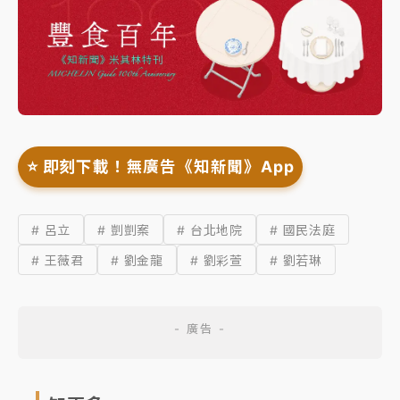
⭐️ 即刻下載！無廣告《知新聞》App
# 呂立
# 剴剴案
# 台北地院
# 國民法庭
# 王薇君
# 劉金龍
# 劉彩萱
# 劉若琳