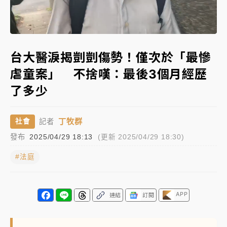
蔣萬安的建中同學！47歲法律學霸戰桃園 公開上任首
Loaded
:
要3件事
Unmute
56.31%
父親節玩樂園！六福村今明2天「爸爸免費」 遠雄海洋
台大醫淚揭剴剴傷勢！僅次於「最慘
買1送1
虐童案」 不捨嘆：最後3個月經歷
白海豚逼近！新北高灘地停車場下午4時強制拖吊 中午
了多少
開放水門周邊紅黃線停車
中颱白海豚環流掠北海！今明防劇烈降雨 東部高溫飆
丁牧群
社會
記者
38度
發布
2025/04/29 18:13
(更新 2025/04/29 18:30)
周末精選｜
慈濟遭詐10億完整始末曝！律師掮客大玩兩
面手法 郭台銘、蔡英文成關鍵
#法庭
本周爆款短影音｜
柯文哲帶電子手鐶拄拐杖現身／周玉
蔻蔡玉真開撕爆料
APP
連結
訂閱
周末精選｜
跨境網購族注意！EZ Way若改由政府委
任 預算難關如何解？