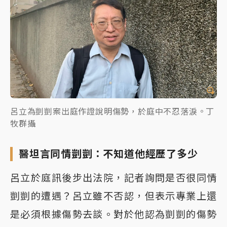
呂立為剴剴案出庭作證說明傷勢，於庭中不忍落淚。丁
牧群攝
醫坦言同情剴剴：不知道他經歷了多少
呂立於庭訊後步出法院，記者詢問是否很同情
剴剴的遭遇？呂立雖不否認，但表示專業上還
是必須根據傷勢去談。對於他認為剴剴的傷勢