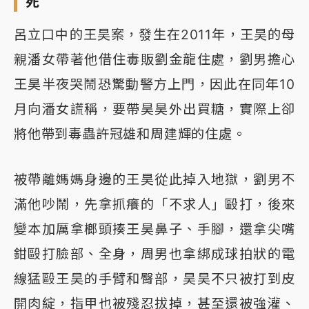
死
呂立口中的王昊案，發生在2011年，王昊的母
親潘女帶著他借住毒販劉金龍住處，劉男擔心
王昊半夜哭鬧恐驚動警方上門，因此在同年10
月向潘女謊稱，要帶昊昊外出買糖，實際上卻
將他帶到毒蟲許冠雄和周建輝的住處。
被帶離媽媽身邊的王昊從此掉入地獄，劉男不
滿他吵鬧，先拿抓癢的「不求人」毆打，後來
變本加厲拿榔頭揍王昊鼻子、手腳，還拿尖嘴
鉗毆打臉部、全身，周男也拿綁成球拍狀的電
線猛毆王昊的手臂和臀部，昊昊不只被打到皮
開肉綻，指甲也被殘忍拔掉，甚至還被強灌、