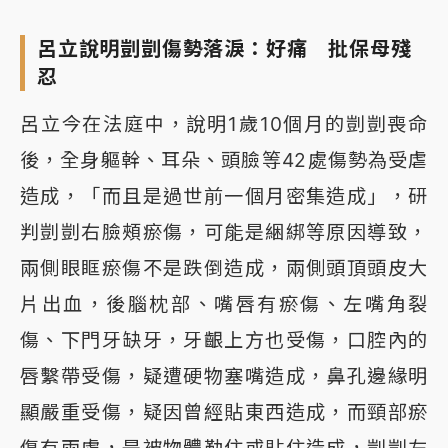
呂立說明剴剴傷勢落淚：好痛 批保母殘
忍
呂立今在法庭中，說明1歲10個月的剴剴喪命
後，全身軀幹、耳朵、頭臉等42處傷勢為受虐
造成，「而且是過世前一個月密集造成」，研
判剴剴右臉頰瘀傷，可能是綑綁等原因導致，
兩側眼眶瘀傷不是跌倒造成，兩側頭頂頭皮大
片出血，後腦枕部、嘴唇有瘀傷、左嘴角裂
傷、下門牙缺牙，牙齦上方也受傷，口腔內的
唇繫帶受傷，疑遭硬物塞嘴造成，鼻孔邊緣明
顯嚴重受傷，疑因曾經貼東西造成，而頸部瘀