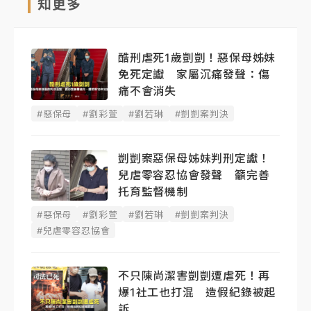
知更多
酷刑虐死1歲剴剴！惡保母姊妹
免死定讞 家屬沉痛發聲：傷
痛不會消失
#惡保母
#劉彩萱
#劉若琳
#剴剴案判決
剴剴案惡保母姊妹判刑定讞！
兒虐零容忍協會發聲 籲完善
托育監督機制
#惡保母
#劉彩萱
#劉若琳
#剴剴案判決
#兒虐零容忍協會
不只陳尚潔害剴剴遭虐死！再
爆1社工也打混 造假紀錄被起
訴