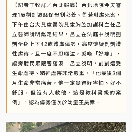
【記者丁牧群／台北報導】台北地院今天審
蔣萬安的建中同學！47歲法律學霸戰桃園 公開上任首
理1歲剴剴遭惡保母劉彩萱、劉若琳虐死案，
要3件事
下午由台大兒童醫院兒童胸腔加護科主任呂
立醫師說明鑑定結果，呂立在法庭中說明剴
剴全身上下42處遭虐傷勢，高度懷疑剴剴遭
性虐待，且一度不忍啜泣，感嘆「好痛」，
讓旁聽民眾跟著落淚。呂立說明，剴剴遭受
生命虐待、精神虐待非常嚴重，「他最後3個
月生命非常痛苦，他一定覺得好害怕、好不
舒服，但沒有人救他，這是教科書級的案
例」，認為傷勢僅次於幼童王昊案。