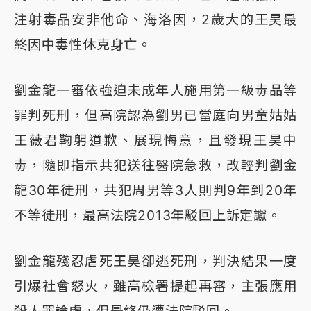
注射毒品安非他命、海洛因，2歲大的王昊最
終因中毒性休克身亡。
劉金龍一審依強迫未成年人施用第一級毒品等
罪判死刑，但高院認為劉男已當庭向男童姑姑
王薇君鞠躬道歉、展現悔意，且發現王昊中
毒，隨即指示共犯送往醫院急救，改輕判劉金
龍30年徒刑，共犯周男等3人則判9年到20年
不等徒刑，最高法院2013年駁回上訴定讞。
劉金龍殘忍虐死王昊卻逃死刑，判決結果一度
引爆社會怒火，雖高檢署提起再審，主張應用