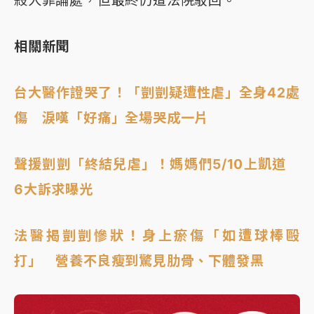
殺人罪論處，但最終仍遭法院駁回。
相關新聞
台大醫作證哭了！「剴剴疑遭性虐」全身42處
傷 淚嘆「好痛」全場哭成一片
聲援剴剴「終結兒虐」！媽媽們5/10上凱道
6大訴求曝光
法醫揭剴剴慘狀！身上瘀傷「如遭球棒毆
打」 營養不良瘦到驚見肋骨、下體發黑