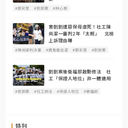
#劉彩萱
#剴剴案
#林心慈
害剴剴遭惡保母虐死！社工陳
尚潔一審判2年「太輕」 北檢
上訴理由曝
#陳尚潔判決書
#酒鬼般坐姿
#劉彩萱
#剴剴案
剴剴案後衛福部啟動修法 社
工「保證人地位」非一體適用
#剴剴案
#社工師法
#保證人地位
#衛福部
特刊