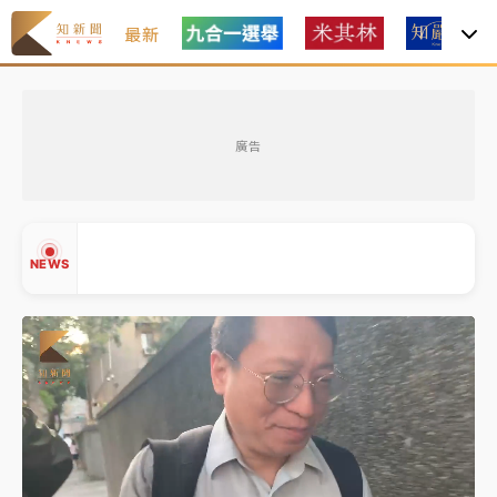
最新
父親節玩樂園！六福村今明2天「爸爸免費」 遠雄海洋
買1送1
廣告
白海豚逼近！新北高灘地停車場下午4時強制拖吊 中午
開放水門周邊紅黃線停車
中颱白海豚環流掠北海！今明防劇烈降雨 東部高溫飆
NEWS
38度
周末精選｜
慈濟遭詐10億完整始末曝！律師掮客大玩兩
面手法 郭台銘、蔡英文成關鍵
本周爆款短影音｜
柯文哲帶電子手鐶拄拐杖現身／周玉
▲
蔻蔡玉真開撕爆料
▼
周末精選｜
跨境網購族注意！EZ Way若改由政府委
任 預算難關如何解？