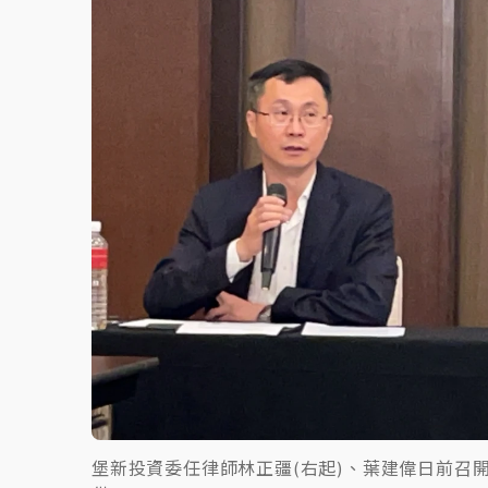
父親節泡湯了！中颱白海豚雨彈轟3天 「紅
堡新投資委任律師林正疆(右起)、葉建偉日前召