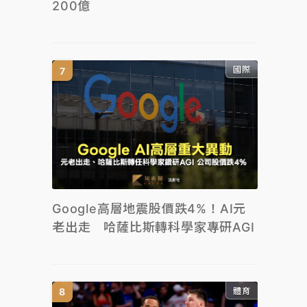
200億
國際
Google高層地震股價跌4%！AI元
老出走 哈薩比斯轉科學家專研AGI
體育