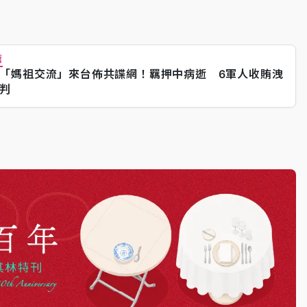
薦
「媽祖交流」來台佈共諜網！羈押中病逝 6軍人收賄洩
判