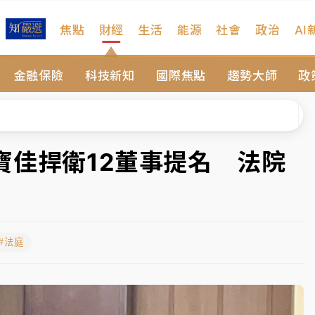
焦點
財經
生活
能源
社會
政治
AI
、低軌衛星及載板皆走弱
金融保險
科技新知
國際焦點
趨勢大師
政
院聲請遭駁 理由曝光
一度塞車 周六起展出延長至晚上7時
今重開羈押庭
寶佳捍衛12董事提名 法院
到發紫」降雨熱區曝
、低軌衛星及載板皆走弱
#法庭
院聲請遭駁 理由曝光
一度塞車 周六起展出延長至晚上7時
今重開羈押庭