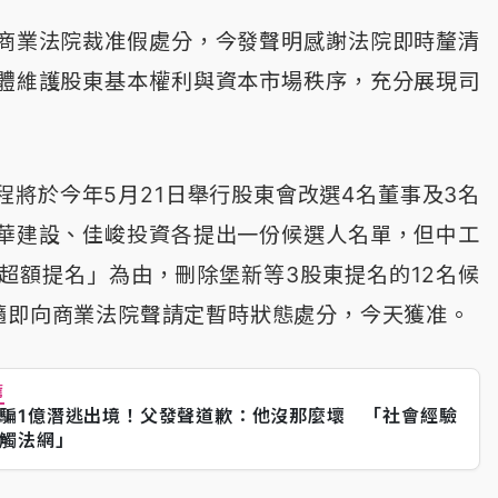
商業法院裁准假處分，今發聲明感謝法院即時釐清
體維護股東基本權利與資本市場秩序，充分展現司
程將於今年5月21日舉行股東會改選4名董事及3名
華建設、佳峻投資各提出一份候選人名單，但中工
「超額提名」為由，刪除堡新等3股東提名的12名候
隨即向商業法院聲請定暫時狀態處分，今天獲准。
薦
騙1億潛逃出境！父發聲道歉：他沒那麼壞 「社會經驗
觸法網」