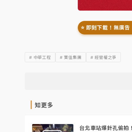
⭐️ 即刻下載！無廣告
# 中華工程
# 寶佳集團
# 經營權之爭
知更多
台北車站爆針孔偷拍