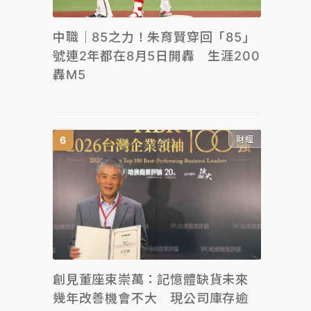
中職｜85之力！朱育賢穿回「85」
號連2年都在8月5日開轟 生涯200
轟M5
財經
創見董座束崇萬：記憶體缺貨未來
幾年改善機會不大 現公司庫存逾