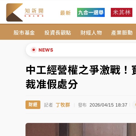
最新
台積電殺35元、台股跌近300點 被動元件
股市基金
投資長觀點
財經人物
產業脈動
中信慈善基金會想增加董事人數！辜仲諒向法
故宮《龍藏經》特展第2檔！今線上預約開賣
NEWS
台東農業處長涉圖利渡假村！東檢抗告成功 
中工經營權之爭激戰！
▲
父親節泡湯了！中颱白海豚雨彈轟3天 「紅
▼
裁准假處分
台積電殺35元、台股跌近300點 被動元件
丁牧群
2026/04/15 18:37
財經
記者
|
發布
中信慈善基金會想增加董事人數！辜仲諒向法
故宮《龍藏經》特展第2檔！今線上預約開賣
台東農業處長涉圖利渡假村！東檢抗告成功 