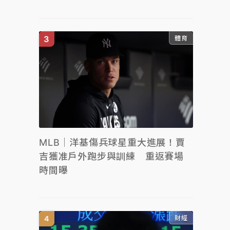
體育
MLB｜洋基傷兵球星重大進展！賈
吉獲准戶外跑步與訓練 重返賽場
時間曝
財經