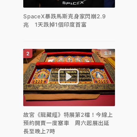
SpaceX暴跌馬斯克身家閃崩2.9
兆 1天跌掉1個印度首富
生活
故宮《龍藏經》特展第2檔！今線上
預約開賣一度塞車 周六起展出延
長至晚上7時