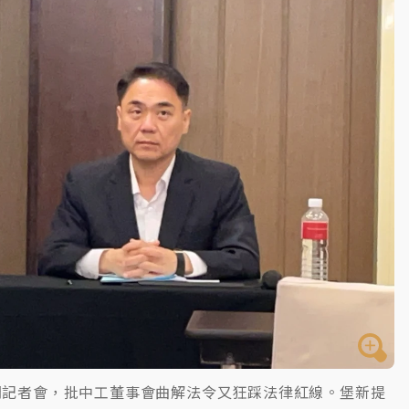
到發紫」降雨熱區曝
開記者會，批中工董事會曲解法令又狂踩法律紅線。堡新提