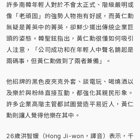
許多南韓年輕人對於不會太正式、階級嚴明或
像「老頑固」的強勢人物抱有好感，而黃仁勳
無疑是菁英中的菁英，卻鮮少擺出傳統企業巨
頭的姿態。韓聖鉉指出，黃仁勳很懂如何吸引
人注意，「公司成功和在年輕人中聲名鵲起是
兩碼事，但黃仁勳做到了兩者兼備」。
他招牌的黑色皮夾克外套、談電玩、喝燒酒以
及樂於與粉絲直接互動，都強化其親民形象。
許多企業高階主管都試圖營造平易近人，黃仁
勳則讓人覺得他樂在其中。
26歲洪智媛（Hong Ji-won，譯音）表示，千