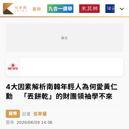
最新
父親節玩樂園！六福村今明2天「爸爸免費」 遠雄海洋
買1送1
廣告
白海豚逼近！新北高灘地停車場下午4時強制拖吊 中午
開放水門周邊紅黃線停車
中颱白海豚環流掠北海！今明防劇烈降雨 東部高溫飆
NEWS
38度
周末精選｜
慈濟遭詐10億完整始末曝！律師掮客大玩兩
4大因素解析南韓年輕人為何愛黃仁
面手法 郭台銘、蔡英文成關鍵
勳 「丟餅乾」的財團領袖學不來
本周爆款短影音｜
柯文哲帶電子手鐶拄拐杖現身／周玉
▲
蔻蔡玉真開撕爆料
▼
張翠蘭
國際
記者
周末精選｜
跨境網購族注意！EZ Way若改由政府委
發布
2026/06/09 14:06
任 預算難關如何解？