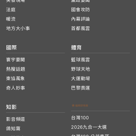
突發現場
黨政要聞
法庭
國會攻防
暖流
內幕評論
地方大小事
首都風雲
國際
體育
寰宇要聞
籃球風雲
熱搜話題
野球天地
東協萬象
大運動場
奇人妙事
巴黎奧運
知影
台灣100
影音頻道
2026九合一大選
鴿知窩