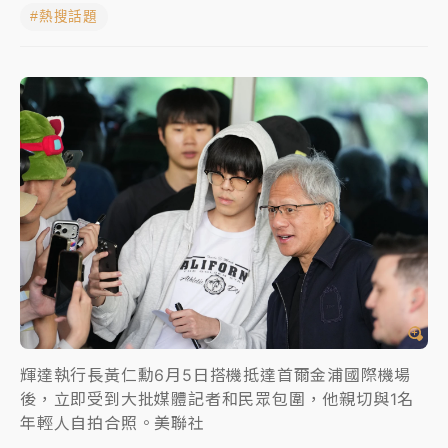
#熱搜話題
蔣萬安的建中同學！47歲法律學霸戰桃園 公開上任首
要3件事
父親節玩樂園！六福村今明2天「爸爸免費」 遠雄海洋
買1送1
白海豚逼近！新北高灘地停車場下午4時強制拖吊 中午
開放水門周邊紅黃線停車
中颱白海豚環流掠北海！今明防劇烈降雨 東部高溫飆
38度
周末精選｜
慈濟遭詐10億完整始末曝！律師掮客大玩兩
面手法 郭台銘、蔡英文成關鍵
本周爆款短影音｜
柯文哲帶電子手鐶拄拐杖現身／周玉
蔻蔡玉真開撕爆料
輝達執行長黃仁勳6月5日搭機抵達首爾金浦國際機場
後，立即受到大批媒體記者和民眾包圍，他親切與1名
周末精選｜
跨境網購族注意！EZ Way若改由政府委
年輕人自拍合照。美聯社
任 預算難關如何解？