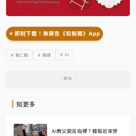
⭐️ 即刻下載！無廣告《知新聞》App
# AI
# 黃仁勳
# 輝達
知更多
AI教父變反指標？韓股近來慘