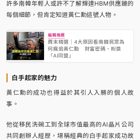
許多南韓年輕人或許不了解輝達HBM供應鏈的
每個細節，但肯定知道黃仁勳這號人物。
編輯推薦
周末精選｜4大原因看南韓民眾為
何瘋追黃仁勳 財富密碼、盼奠
「AI同盟」
白手起家的魅力
黃仁勳的成功也得益於其引人入勝的個人故
事。
他從移民洗碗工到全球市值最高的AI晶片公司
共同創辦人經歷，堪稱經典的白手起家成功故