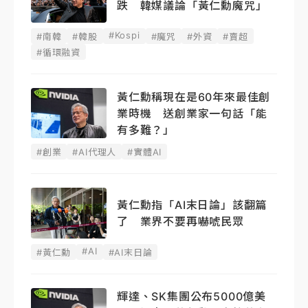
跌 韓媒議論「黃仁勳魔咒」
#Kospi
#南韓
#韓股
#魔咒
#外資
#賣超
#循環融資
黃仁勳稱現在是60年來最佳創
業時機 送創業家一句話「能
有多難？」
#創業
#AI代理人
#實體AI
黃仁勳指「AI末日論」該翻篇
了 業界不要再嚇唬民眾
#AI
#黃仁勳
#AI末日論
輝達、SK集團公布5000億美