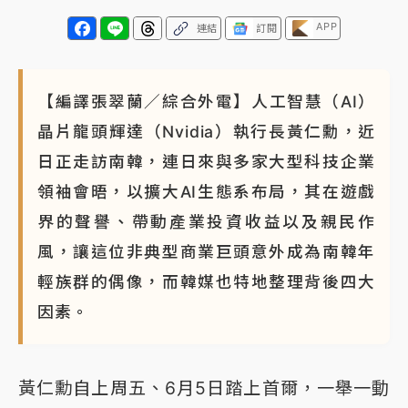
蔣萬安的建中同學！47歲法律學霸戰桃園 公開上任首
APP
連結
訂閱
要3件事
【編譯張翠蘭／綜合外電】人工智慧（AI）
晶片龍頭輝達（Nvidia）執行長黃仁勳，近
日正走訪南韓，連日來與多家大型科技企業
領袖會晤，以擴大AI生態系布局，其在遊戲
界的聲譽、帶動產業投資收益以及親民作
風，讓這位非典型商業巨頭意外成為南韓年
輕族群的偶像，而韓媒也特地整理背後四大
因素。
黃仁勳自上周五、6月5日踏上首爾，一舉一動