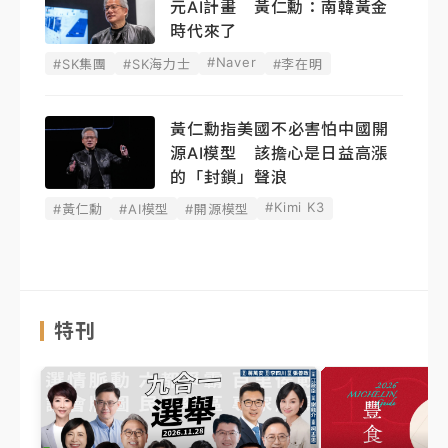
元AI計畫 黃仁勳：南韓黃金
時代來了
#Naver
#SK集團
#SK海力士
#李在明
黃仁勳指美國不必害怕中國開
源AI模型 該擔心是日益高漲
的「封鎖」聲浪
#Kimi K3
#黃仁勳
#AI模型
#開源模型
特刊