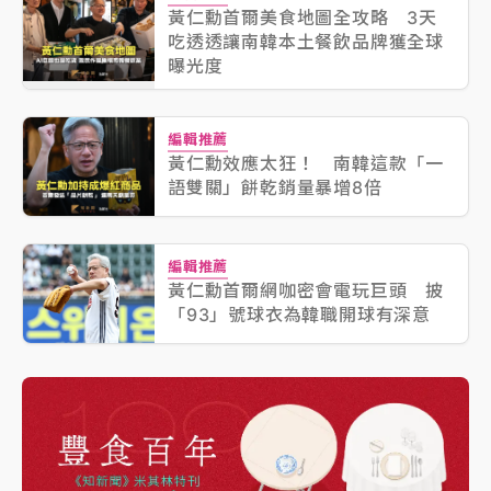
黃仁勳首爾美食地圖全攻略 3天
吃透透讓南韓本土餐飲品牌獲全球
曝光度
編輯推薦
黃仁勳效應太狂！ 南韓這款「一
語雙關」餅乾銷量暴增8倍
編輯推薦
黃仁勳首爾網咖密會電玩巨頭 披
「93」號球衣為韓職開球有深意