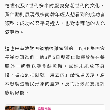
禧世代及Z世代多半討厭嬰兒潮世代的文化，
黃仁勳則展現很多南韓年輕人想看到的成功者
類型：成功卻又平易近人，也對崇拜他的人充
滿尊重。
這也
是南韓財團領袖很難做到的，以SK集團會
長崔泰源為例，他6月5日與黃仁勳餐敘後在餐
廳外一起發送零食餅乾時，或許未能放下身
段，被拍到把餅乾「用丟的」給現場民眾，原
本想製造親民形象的盤算，反而招致網友批評
態度傲慢。
編輯推薦