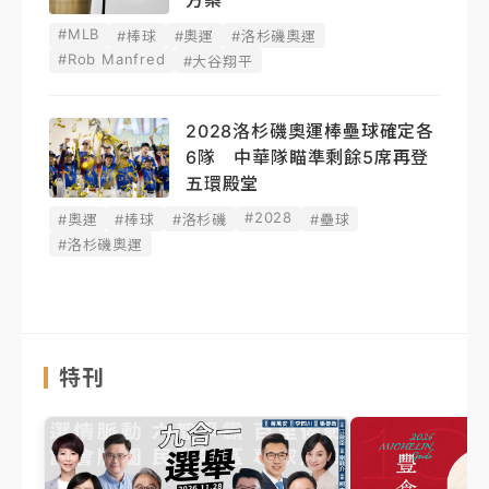
方案
#MLB
#棒球
#奧運
#洛杉磯奧運
#Rob Manfred
#大谷翔平
2028洛杉磯奧運棒壘球確定各
6隊 中華隊瞄準剩餘5席再登
五環殿堂
#2028
#奧運
#棒球
#洛杉磯
#壘球
#洛杉磯奧運
特刊