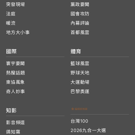
突發現場
黨政要聞
法庭
國會攻防
暖流
內幕評論
地方大小事
首都風雲
國際
體育
寰宇要聞
籃球風雲
熱搜話題
野球天地
東協萬象
大運動場
奇人妙事
巴黎奧運
知影
台灣100
影音頻道
2026九合一大選
鴿知窩