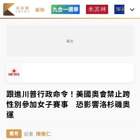
最新
油價持續凍漲！ 中油宣布下周一汽柴油價格維持不變
廣告
中颱白海豚進逼！台北喜來登圍籬傾倒砸傷人 民權西
路鷹架倒塌壓2車
有片｜
白海豚暴風圈逼近！新北淡水赫見龍捲風 榕樹
NEWS
連根拔起
中颱白海豚風雨來了！中部以北防豪雨 今晚、明天影
跟進川普行政命令！美國奧會禁止跨
響最劇烈
性別參加女子賽事 恐影響洛杉磯奧
▲
白海豚逼近！北市水門只出不進 未移置車輛最高罰
運
▼
4800＋拖吊費
陳雍仁
體育
記者
油價持續凍漲！ 中油宣布下周一汽柴油價格維持不變