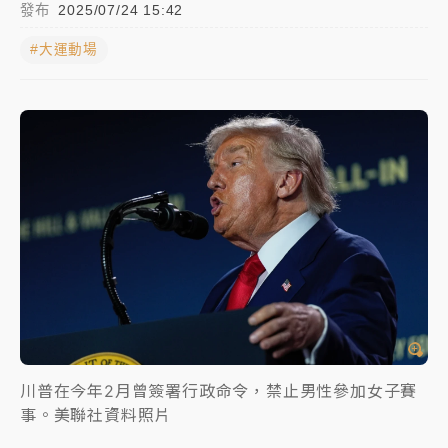
發布
2025/07/24 15:42
中颱白海豚進逼！台北喜來登圍籬傾倒砸傷人 民權西
#大運動場
路鷹架倒塌壓2車
有片｜
白海豚暴風圈逼近！新北淡水赫見龍捲風 榕樹
連根拔起
中颱白海豚風雨來了！中部以北防豪雨 今晚、明天影
響最劇烈
白海豚逼近！北市水門只出不進 未移置車輛最高罰
4800＋拖吊費
川普在今年2月曾簽署行政命令，禁止男性參加女子賽
事。美聯社資料照片