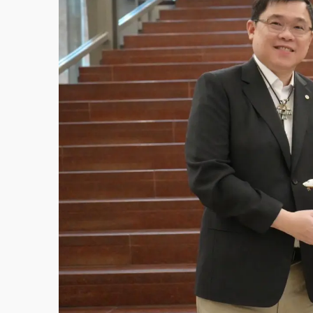
故宮《龍藏經》特展第2檔！今線上預約開賣
台東農業處長涉圖利渡假村！東檢抗告成功 
父親節泡湯了！中颱白海豚雨彈轟3天 「紅