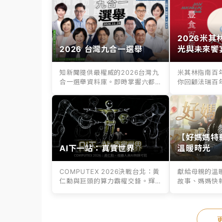
2026米
2026 台灣九合一選舉
光與未來饗
知新聞提供最權威的2026台灣九
米其林指南百
合一選舉資料庫。即時掌握六都
你回顧法瑞百
縣市長、議...
百年老店滋味，.
【好媽媽特
AI下一站：真實世界
溫暖時光
COMPUTEX 2026決戰台北：黃
獻給母親的溫
仁勳與巨頭的算力霸權交鋒。輝
故事、媽媽快
達G...
媽媽挑選專屬好.