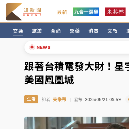
最新
女律師陳昱瑄詐慈濟10億！黃金158kg遭查
交通
旅遊
食尚
醫藥
消費
文教
暑假過三周才推「E宿新北打卡趣」！抽獎程
中信慈善基金會想增加董事人數！辜仲諒向法
NEWS
故宮《龍藏經》特展第2檔！今線上預約開賣
跟著台積電發大財！星宇
▲
台東農業處長涉圖利渡假村！東檢抗告成功 
▼
美國鳳凰城
父親節泡湯了！中颱白海豚雨彈轟3天 「紅
美樂蒂
2025/05/21 09:59
生活
記者
|
發布
女律師陳昱瑄詐慈濟10億！黃金158kg遭查
暑假過三周才推「E宿新北打卡趣」！抽獎程
中信慈善基金會想增加董事人數！辜仲諒向法