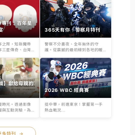
其林專刊：百年星
宴
365天有你｜警察月特刊
年之際，知新聞帶
警察不分晝夜、全年無休的守
年三星傳奇、台灣
護。從震撼的最前線到各地的暖
..
心救援，365天...
輯】獻給母親的
2026 WBC 經典賽
暖時光。透過影像
挺中華，前進東京！掌握第一手
報與互動測驗，為
熱血戰況...
..
更多特刊
→