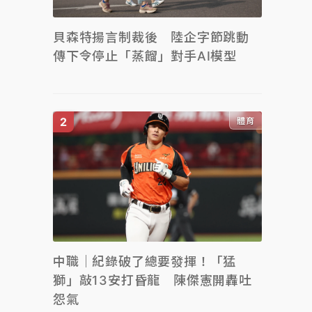
貝森特揚言制裁後 陸企字節跳動
傳下令停止「蒸餾」對手AI模型
體育
中職｜紀錄破了總要發揮！「猛
獅」敲13安打昏龍 陳傑憲開轟吐
怨氣