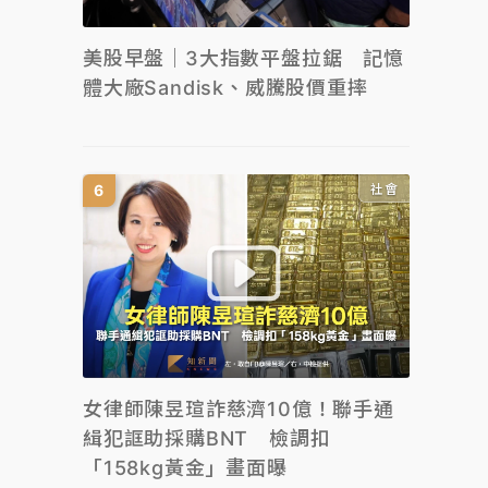
美股早盤｜3大指數平盤拉鋸 記憶
體大廠Sandisk、威騰股價重摔
社會
女律師陳昱瑄詐慈濟10億！聯手通
緝犯誆助採購BNT 檢調扣
「158kg黃金」畫面曝