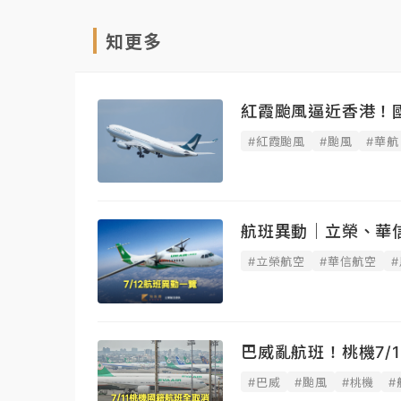
知更多
紅霞颱風逼近香港！國
#紅霞颱風
#颱風
#華航
航班異動｜立榮、華信
#立榮航空
#華信航空
巴威亂航班！桃機7/
#巴威
#颱風
#桃機
#