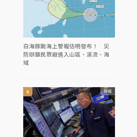
白海豚颱海上警報估明發布！ 災
防辦籲民眾避進入山區、溪流、海
域
財經