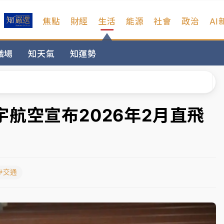
焦點
財經
生活
能源
社會
政治
AI
扣畫面曝光
職場
知天氣
知運勢
序複雜 觀旅局回應了
院聲請遭駁 理由曝光
一度塞車 周六起展出延長至晚上7時
航空宣布2026年2月直飛
今重開羈押庭
到發紫」降雨熱區曝
#交通
扣畫面曝光
序複雜 觀旅局回應了
院聲請遭駁 理由曝光