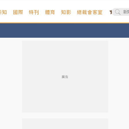
新知
國際
特刊
體育
知影
總裁會客室
廣告