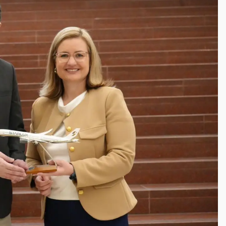
一度塞車 周六起展出延長至晚上7時
今重開羈押庭
到發紫」降雨熱區曝