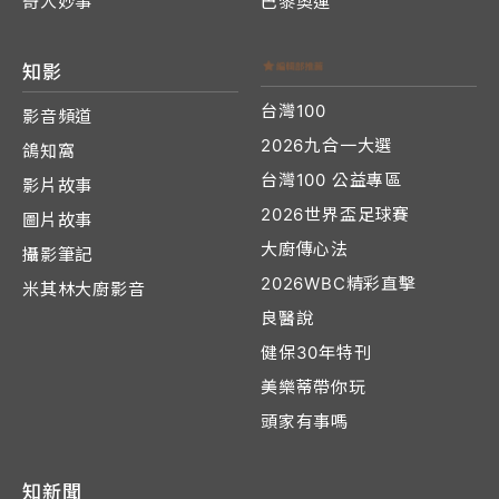
奇人妙事
巴黎奧運
知影
台灣100
影音頻道
2026九合一大選
鴿知窩
台灣100 公益專區
影片故事
2026世界盃足球賽
圖片故事
大廚傳心法
攝影筆記
2026WBC精彩直擊
米其林大廚影音
良醫說
健保30年特刊
美樂蒂帶你玩
頭家有事嗎
知新聞