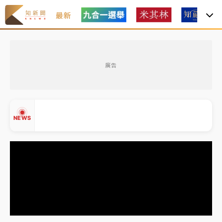
最新
女律師陳昱瑄詐慈濟10億！黃金158kg遭查扣畫面曝光
廣告
暑假過三周才推「E宿新北打卡趣」！抽獎程序複雜 觀
旅局回應了
中信慈善基金會想增加董事人數！辜仲諒向法院聲請遭
NEWS
駁 理由曝光
故宮《龍藏經》特展第2檔！今線上預約開賣一度塞車
周六起展出延長至晚上7時
台東農業處長涉圖利渡假村！東檢抗告成功 今重開羈
▲
押庭
▼
父親節泡湯了！中颱白海豚雨彈轟3天 「紅到發紫」降
雨熱區曝