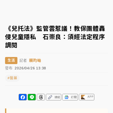
女律師陳昱瑄詐慈濟10億！黃金158kg遭查扣畫面曝光
暑假過三周才推「E宿新北打卡趣」！抽獎程序複雜 觀
《兒托法》監管雲惹議！教保團體轟
旅局回應了
侵兒童隱私 石崇良：須經法定程序
中信慈善基金會想增加董事人數！辜仲諒向法院聲請遭
調閱
駁 理由曝光
故宮《龍藏經》特展第2檔！今線上預約開賣一度塞車
賴昀岫
生活
記者
周六起展出延長至晚上7時
發布
2026/04/26 13:38
台東農業處長涉圖利渡假村！東檢抗告成功 今重開羈
押庭
#醫藥
父親節泡湯了！中颱白海豚雨彈轟3天 「紅到發紫」降
雨熱區曝
APP
連結
訂閱