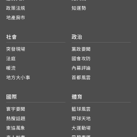
政策法規
知運勢
地產房市
社會
政治
突發現場
黨政要聞
法庭
國會攻防
暖流
內幕評論
地方大小事
首都風雲
國際
體育
寰宇要聞
籃球風雲
熱搜話題
野球天地
東協萬象
大運動場