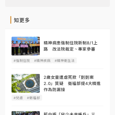
知更多
精神病患強制住院新制8/1上
路 改法院裁定、專家參審
#強制住院
#精神疾病
#精神衛生法
2歲女童遭虐死掀「剴剴案
2.0」質疑 衛福部提4大精進
作為防漏接
#兒虐
#衛福部
藍白版「兒少未來帳戶」三