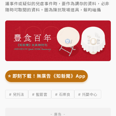
議事件或疑似的兒虐事件時，要作為調存的資料，必非
隨時可取閱的資料。圖為陳抗現場道具，賴昀岫攝
⭐️ 即刻下載！無廣告《知新聞》App
# 兒托法
# 監管雲
# 石崇良
# 托嬰中心