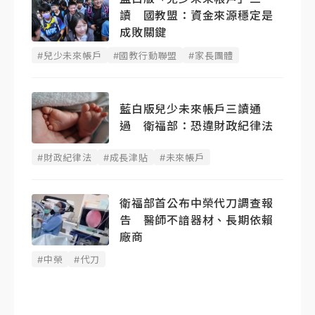
讀 國教盟：資金來源穩定是
成敗關鍵
#兒少未來帳戶
#國教行動聯盟
#家長團體
藍白版兒少未來帳戶三讀通
過 衛福部：恐違財政紀律法
#財政紀律法
#成長津貼
#未來帳戶
衛福部首公布中榮代刀調查報
告 醫師不諳器材、長期依賴
廠商
#中榮
#代刀