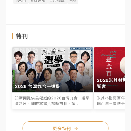
#出口
#財政部
#台積電
特刊
2026米其林專
2026 台灣九合一選舉
饗宴
知新聞提供最權威的2026台灣九合一選舉
米其林指南百年之
資料庫。即時掌握六都縣市長、議...
瑞百年三星傳奇、台
更多特刊
→