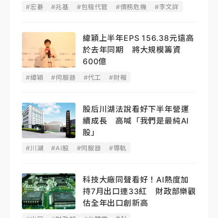
#宏碁
#兆基
#包租代管
#債務危機
#李文詳
緯穎上半年EPS 156.38元遠高
於去年同期 將大規模籌資
600億
#緯穎
#伺服器
#代工
#財報
股后川湖法說看好下半年營運
續成長 高喊「我們是最純AI
股」
#川湖
#AI股
#伺服器
#導軌
科技大廠同聲看好！AI熱度加
持7月出口連33紅 財政部樂觀
估全年出口創新高
#AI