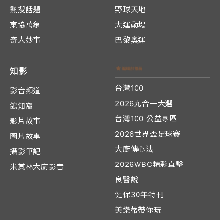
熱搜話題
野球天地
東協萬象
大運動場
奇人妙事
巴黎奧運
知影
台灣100
影音頻道
2026九合一大選
鴿知窩
台灣100 公益專區
影片故事
2026世界盃足球賽
圖片故事
大廚傳心法
攝影筆記
2026WBC精彩直擊
米其林大廚影音
良醫說
健保30年特刊
美樂蒂帶你玩