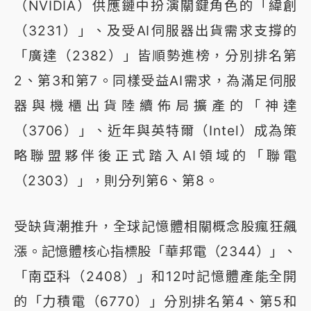
（NVIDIA）供應鏈中扮演關鍵角色的「緯創
（3231）」、及受AI伺服器出貨需求支撐的
「廣達（2382）」皆順勢進榜，分別排名第
2、第3和第7。同樣受益AI需求，為滿足伺服
器與機櫃出貨陸續佈局擴產的「神達
（3706）」、近年與英特爾（Intel）成為策
略聯盟夥伴後正式踏入AI領域的「聯電
（2303）」，則分列第6、第8。
受缺貨潮推升，全球記憶體相關概念股瘋狂飆
漲。記憶體核心指標股「華邦電（2344）」、
「南亞科（2408）」和12吋記憶體產能全開
的「力積電（6770）」分別排名第4、第5和