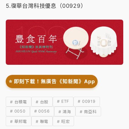
5.復華台灣科技優息（00929）
⭐️ 即刻下載！無廣告《知新聞》App
# ETF
# 00919
# 台積電
# 台股
# 0050
# 0056
# 鴻海
# 南亞科
# 華邦電
# 聯電
# 旺宏