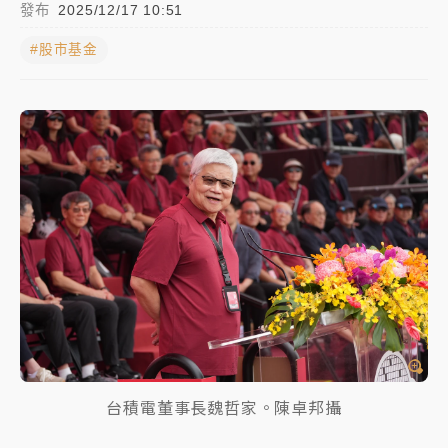
發布
2025/12/17 10:51
女律師陳昱瑄詐慈濟10億！黃金158kg遭查扣畫面曝光
#股市基金
暑假過三周才推「E宿新北打卡趣」！抽獎程序複雜 觀
旅局回應了
中信慈善基金會想增加董事人數！辜仲諒向法院聲請遭
駁 理由曝光
故宮《龍藏經》特展第2檔！今線上預約開賣一度塞車
周六起展出延長至晚上7時
台東農業處長涉圖利渡假村！東檢抗告成功 今重開羈
押庭
父親節泡湯了！中颱白海豚雨彈轟3天 「紅到發紫」降
雨熱區曝
台積電董事長魏哲家。陳卓邦攝