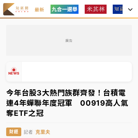
最新
女律師陳昱瑄詐慈濟10億！黃金158kg遭查扣畫面曝光
廣告
暑假過三周才推「E宿新北打卡趣」！抽獎程序複雜 觀
旅局回應了
中信慈善基金會想增加董事人數！辜仲諒向法院聲請遭
NEWS
駁 理由曝光
故宮《龍藏經》特展第2檔！今線上預約開賣一度塞車
今年台股3大熱門族群齊發！台積電
周六起展出延長至晚上7時
連4年蟬聯年度冠軍 00919高人氣
台東農業處長涉圖利渡假村！東檢抗告成功 今重開羈
▲
奪ETF之冠
押庭
▼
父親節泡湯了！中颱白海豚雨彈轟3天 「紅到發紫」降
克里夫
財經
記者
雨熱區曝