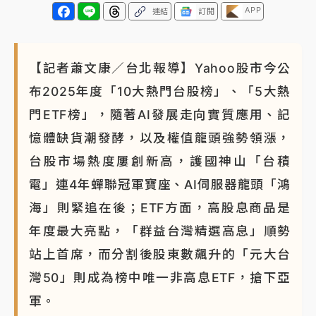
APP
連結
訂閱
【記者蕭文康／台北報導】Yahoo股市今公
布2025年度「10大熱門台股榜」、「5大熱
門ETF榜」，隨著AI發展走向實質應用、記
憶體缺貨潮發酵，以及權值龍頭強勢領漲，
台股市場熱度屢創新高，護國神山「台積
電」連4年蟬聯冠軍寶座、AI伺服器龍頭「鴻
海」則緊追在後；ETF方面，高股息商品是
年度最大亮點，「群益台灣精選高息」順勢
站上首席，而分割後股東數飆升的「元大台
灣50」則成為榜中唯一非高息ETF，搶下亞
軍。