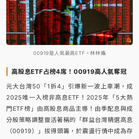
00919是人氣最高ETF。林林攝
高股息ETF占榜4席！00919高人氣奪冠
元大台灣50「1拆4」引爆新一波上車潮，成
2025唯一入榜非高息ETF！2025年「5大熱
門ETF榜」由高股息商品主導！由季配息與成
分股策略調整靈活著稱的「群益台灣精選高息
（00919）」拔得頭籌，於震盪行情中成為存