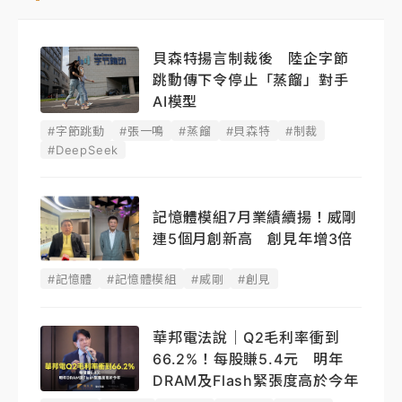
貝森特揚言制裁後 陸企字節
跳動傳下令停止「蒸餾」對手
AI模型
#字節跳動
#張一鳴
#蒸餾
#貝森特
#制裁
#DeepSeek
記憶體模組7月業績續揚！威剛
連5個月創新高 創見年增3倍
#記憶體
#記憶體模組
#威剛
#創見
華邦電法說｜Q2毛利率衝到
66.2%！每股賺5.4元 明年
DRAM及Flash緊張度高於今年