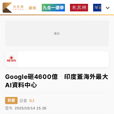
最新
女律師陳昱瑄詐慈濟10億！黃金158kg遭查扣畫面曝光
廣告
暑假過三周才推「E宿新北打卡趣」！抽獎程序複雜 觀
旅局回應了
中信慈善基金會想增加董事人數！辜仲諒向法院聲請遭
NEWS
駁 理由曝光
故宮《龍藏經》特展第2檔！今線上預約開賣一度塞車
Google砸4600億 印度蓋海外最大
周六起展出延長至晚上7時
AI資料中心
台東農業處長涉圖利渡假村！東檢抗告成功 今重開羈
▲
▼
押庭
SJ
財經
記者
父親節泡湯了！中颱白海豚雨彈轟3天 「紅到發紫」降
發布
2025/10/14 15:26
雨熱區曝