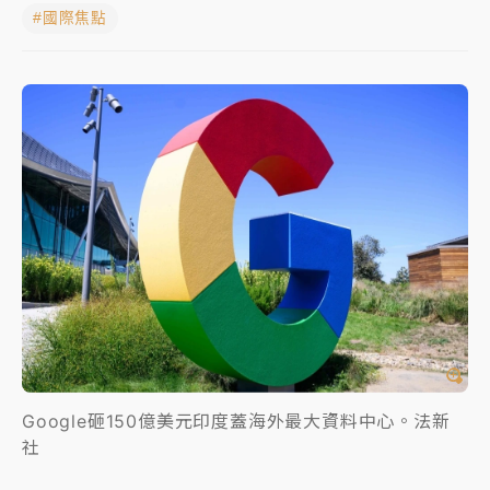
#國際焦點
女律師陳昱瑄詐慈濟10億！黃金158kg遭查扣畫面曝光
暑假過三周才推「E宿新北打卡趣」！抽獎程序複雜 觀
旅局回應了
中信慈善基金會想增加董事人數！辜仲諒向法院聲請遭
駁 理由曝光
故宮《龍藏經》特展第2檔！今線上預約開賣一度塞車
周六起展出延長至晚上7時
台東農業處長涉圖利渡假村！東檢抗告成功 今重開羈
押庭
父親節泡湯了！中颱白海豚雨彈轟3天 「紅到發紫」降
雨熱區曝
Google砸150億美元印度蓋海外最大資料中心。法新
社