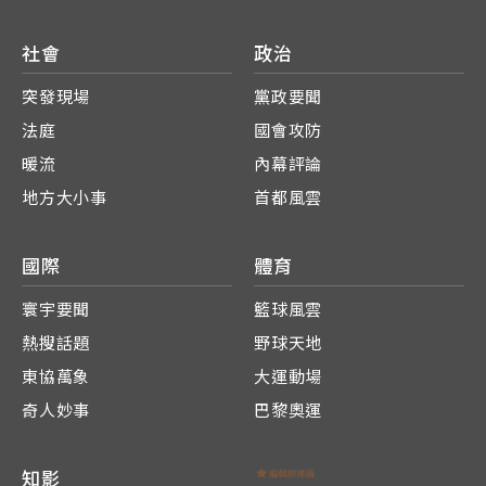
社會
政治
突發現場
黨政要聞
法庭
國會攻防
暖流
內幕評論
地方大小事
首都風雲
國際
體育
寰宇要聞
籃球風雲
熱搜話題
野球天地
東協萬象
大運動場
奇人妙事
巴黎奧運
知影