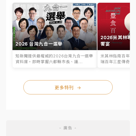
2026米其林專
2026 台灣九合一選舉
饗宴
知新聞提供最權威的2026台灣九合一選舉
米其林指南百年之
資料庫。即時掌握六都縣市長、議...
瑞百年三星傳奇、台
更多特刊
→