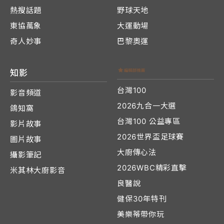
熱搜話題
野球天地
東協萬象
大運動場
奇人妙事
巴黎奧運
知影
台灣100
影音頻道
2026九合一大選
鴿知窩
台灣100 公益專區
影片故事
2026世界盃足球賽
圖片故事
大廚傳心法
攝影筆記
2026WBC精彩直擊
米其林大廚影音
良醫說
健保30年特刊
美樂蒂帶你玩