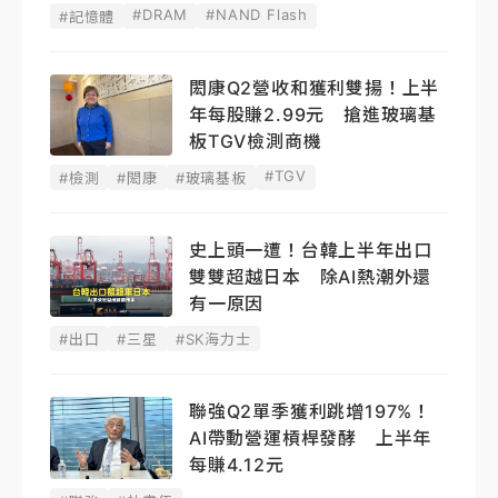
#DRAM
#NAND Flash
#記憶體
閎康Q2營收和獲利雙揚！上半
年每股賺2.99元 搶進玻璃基
板TGV檢測商機
#TGV
#檢測
#閎康
#玻璃基板
史上頭一遭！台韓上半年出口
雙雙超越日本 除AI熱潮外還
有一原因
#出口
#三星
#SK海力士
聯強Q2單季獲利跳增197%！
AI帶動營運槓桿發酵 上半年
每賺4.12元