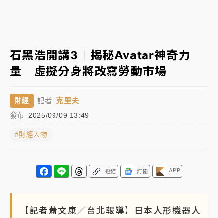
中颱白海豚進逼！台北喜來登圍籬傾倒砸傷人 民權西
路鷹架倒塌壓2車
有片｜
白海豚暴風圈逼近！新北淡水赫見龍捲風 榕樹
石黑浩開講3｜揭秘Avatar神奇力
連根拔起
量 虛擬分身將改寫勞動市場
中颱白海豚風雨來了！中部以北防豪雨 今晚、明天影
響最劇烈
克里夫
財經
記者
白海豚逼近！北市水門只出不進 未移置車輛最高罰
發布
2025/09/09 13:49
4800＋拖吊費
#財經人物
APP
連結
訂閱
【記者蕭文康／台北報導】日本人形機器人