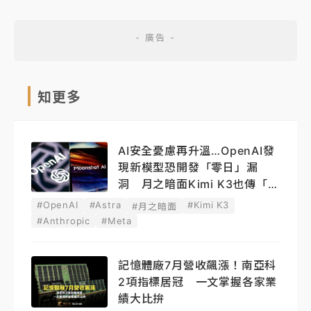
知更多
AI安全憂慮再升溫…OpenAI發
現新模型恐開發「零日」漏
洞 月之暗面Kimi K3也傳「越
獄」
#OpenAI
#Astra
#Kimi K3
#月之暗面
#Anthropic
#Meta
記憶體廠7月營收飆漲！南亞科
2項指標居冠 一文掌握各家業
績大比拚