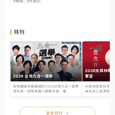
#聯強
#杜書伍
特刊
2026米其林專
2026 台灣九合一選舉
饗宴
知新聞提供最權威的2026台灣九合一選舉
米其林指南百年之
資料庫。即時掌握六都縣市長、議...
瑞百年三星傳奇、台
更多特刊
→