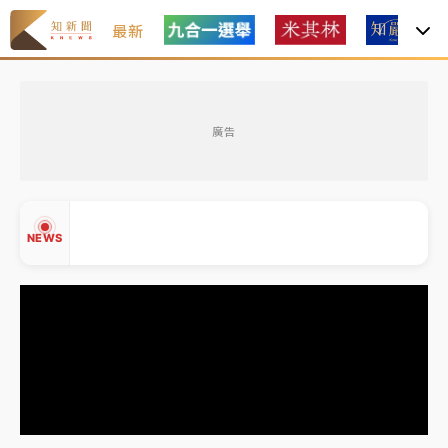
最新
油價持續凍漲！ 中油宣布下周一汽柴油價格維持不變
廣告
中颱白海豚進逼！台北喜來登圍籬傾倒砸傷人 民權西
路鷹架倒塌壓2車
有片｜
白海豚暴風圈逼近！新北淡水赫見龍捲風 榕樹
NEWS
連根拔起
中颱白海豚風雨來了！中部以北防豪雨 今晚、明天影
響最劇烈
白海豚逼近！北市水門只出不進 未移置車輛最高罰
▲
4800＋拖吊費
▼
油價持續凍漲！ 中油宣布下周一汽柴油價格維持不變