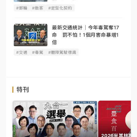
#郵輪
#散客
#定型化契約
最新交通統計｜今年毒駕奪17
命 罰不怕！1個月害命暴增1
倍
#交通
#毒駕
#聽障駕駛標識
特刊
2026米其林專