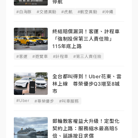
停航
#白海豚
#交通異動
#虎航
#航空異動
#沖繩
終結賠償漏洞！客運、計程車
「強制投保第三人責任險」
115年底上路
#客運
#遊覽車
#計程車
#第三人責任險
全台都叫得到！Uber花東、雲
林上線 尊榮優步Q3增至8城
市
#Uber
#尊榮優步
#叫車服務
郵輪散客權益大升級！定型化
契約上路：服務縮水最高賠5
倍、延誤按日求償