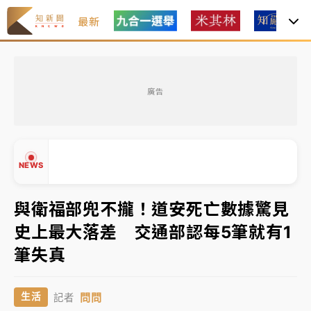
最新
女律師陳昱瑄詐慈濟10億！黃金158kg遭查扣畫面曝光
廣告
暑假過三周才推「E宿新北打卡趣」！抽獎程序複雜 觀
旅局回應了
中信慈善基金會想增加董事人數！辜仲諒向法院聲請遭
NEWS
駁 理由曝光
故宮《龍藏經》特展第2檔！今線上預約開賣一度塞車
與衛福部兜不攏！道安死亡數據驚見
周六起展出延長至晚上7時
史上最大落差 交通部認每5筆就有1
台東農業處長涉圖利渡假村！東檢抗告成功 今重開羈
▲
筆失真
押庭
▼
父親節泡湯了！中颱白海豚雨彈轟3天 「紅到發紫」降
問問
生活
記者
雨熱區曝