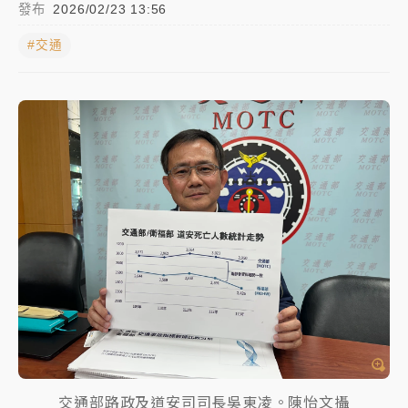
發布
2026/02/23 13:56
女律師陳昱瑄詐慈濟10億！黃金158kg遭查扣畫面曝光
#交通
暑假過三周才推「E宿新北打卡趣」！抽獎程序複雜 觀
旅局回應了
中信慈善基金會想增加董事人數！辜仲諒向法院聲請遭
駁 理由曝光
故宮《龍藏經》特展第2檔！今線上預約開賣一度塞車
周六起展出延長至晚上7時
台東農業處長涉圖利渡假村！東檢抗告成功 今重開羈
押庭
父親節泡湯了！中颱白海豚雨彈轟3天 「紅到發紫」降
雨熱區曝
交通部路政及道安司司長吳東凌。陳怡文攝