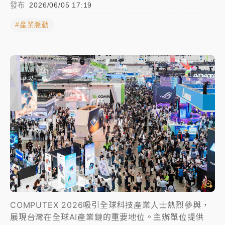
發布
2026/06/05 17:19
日職｜
林安可狀態正好卻因左膝疼痛下二軍 日媒感嘆
#產業脈動
「好事多磨」
韓股最壞時期已過？大摩估去槓桿完成逾半 波動率降
至2個月低
「白海豚」雨炸新北！通報109件災情 侯友宜揭這類災
損最多
白海豚挾豪雨狂炸新北！時雨量破百毫米 水塔、雨棚
砸落毀車
COMPUTEX 2026吸引全球科技產業人士熱烈參與，
展現台灣在全球AI產業鏈的重要地位。主辦單位提供