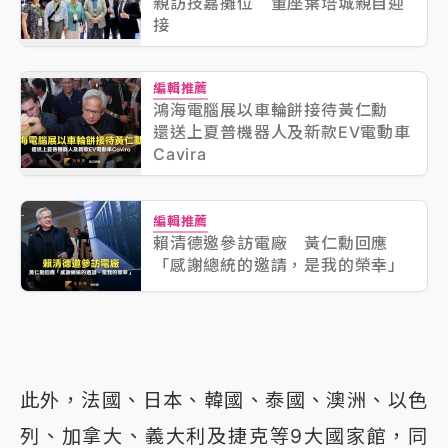
親訪技嘉攤位 董座葉培城親自迎
接
編輯推薦
鴻海電腦展以車輪餅接待黃仁勳
還送上夏普機器人及新款EV電動車
Cavira
編輯推薦
賴清德邀參訪電廠 黃仁勳回應
「感謝總統的邀請，是我的榮幸」
此外，法國、日本、韓國、泰國、澳洲、以色
列、加拿大、義大利及捷克等9大國家館，同