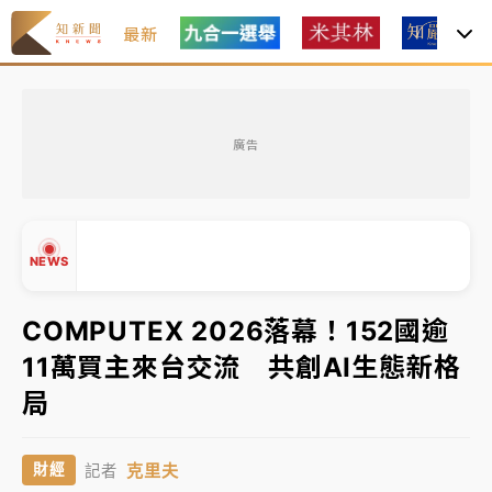
最新
金控第2季海外曝險破31兆創高 日本年增45%居冠
廣告
日職｜
林安可狀態正好卻因左膝疼痛下二軍 日媒感嘆
「好事多磨」
韓股最壞時期已過？大摩估去槓桿完成逾半 波動率降
NEWS
至2個月低
「白海豚」雨炸新北！通報109件災情 侯友宜揭這類災
COMPUTEX 2026落幕！152國逾
損最多
11萬買主來台交流 共創AI生態新格
白海豚挾豪雨狂炸新北！時雨量破百毫米 水塔、雨棚
▲
局
砸落毀車
▼
金控第2季海外曝險破31兆創高 日本年增45%居冠
克里夫
財經
記者