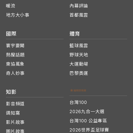
暖流
內幕評論
地方大小事
首都風雲
國際
體育
寰宇要聞
籃球風雲
熱搜話題
野球天地
東協萬象
大運動場
奇人妙事
巴黎奧運
知影
台灣100
影音頻道
2026九合一大選
鴿知窩
台灣100 公益專區
影片故事
2026世界盃足球賽
圖片故事