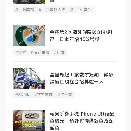
日
#三商美邦
#三商美邦人壽
#三 商 美邦
金控第2季海外曝險破31兆創
高 日本年增45%居冠
#金控
#海外曝險
#日本
晶圓廠趕工掀徵才狂潮 微影
設備巨頭在台招募逾千人
#ASML
#艾司摩爾
#汪佳慧
蘋果折疊手機iPhone Ultra配
色曝光 預計將提供銀色及深
藍色