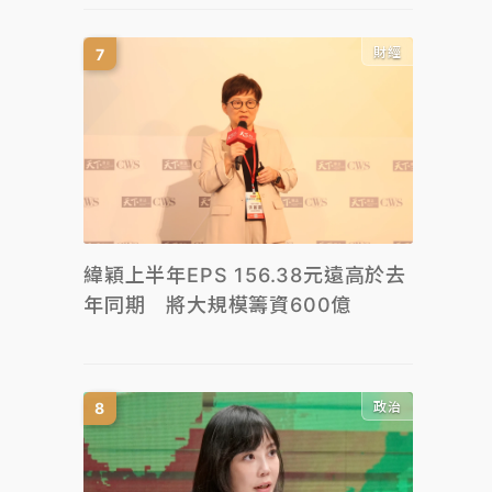
財經
緯穎上半年EPS 156.38元遠高於去
年同期 將大規模籌資600億
政治