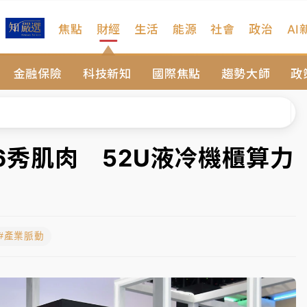
焦點
財經
生活
能源
社會
政治
AI
扣畫面曝光
金融保險
科技新知
國際焦點
趨勢大師
政
序複雜 觀旅局回應了
院聲請遭駁 理由曝光
一度塞車 周六起展出延長至晚上7時
026秀肌肉 52U液冷機櫃算力
今重開羈押庭
到發紫」降雨熱區曝
#產業脈動
扣畫面曝光
序複雜 觀旅局回應了
院聲請遭駁 理由曝光