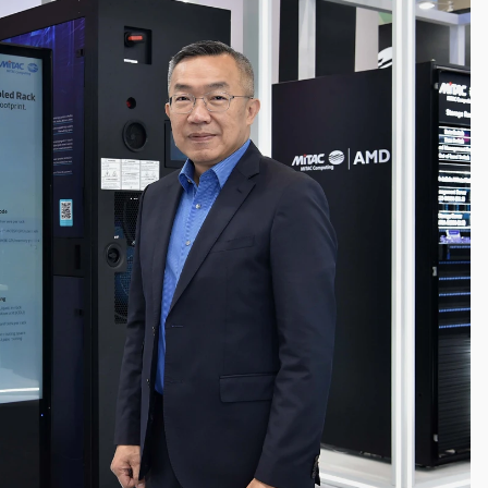
一度塞車 周六起展出延長至晚上7時
今重開羈押庭
到發紫」降雨熱區曝