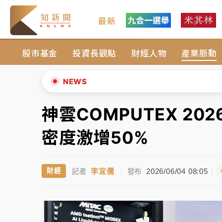
最新
女律師陳昱瑄詐慈濟10億！黃金158kg遭查
股市基金
投資長觀點
財經人物
產業脈動
暑假過三周才推「E宿新北打卡趣」！抽獎程
中信慈善基金會想增加董事人數！辜仲諒向法
NEWS
故宮《龍藏經》特展第2檔！今線上預約開賣
神雲COMPUTEX 2
▲
台東農業處長涉圖利渡假村！東檢抗告成功 
▼
密度激增50%
父親節泡湯了！中颱白海豚雨彈轟3天 「紅
李宜儒
2026/06/04 08:05
財經
記者
|
發布
女律師陳昱瑄詐慈濟10億！黃金158kg遭查
暑假過三周才推「E宿新北打卡趣」！抽獎程
中信慈善基金會想增加董事人數！辜仲諒向法