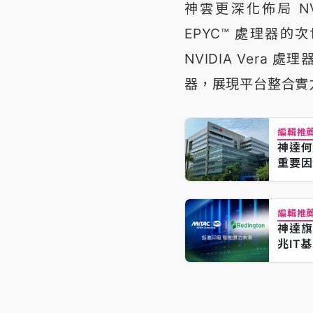
神雲更深化佈局 NV
EPYC™ 處理器的次
NVIDIA Vera 處理
器，展現平台整合實
編輯推
神達何
重要因
編輯推
神達旗
兆IT