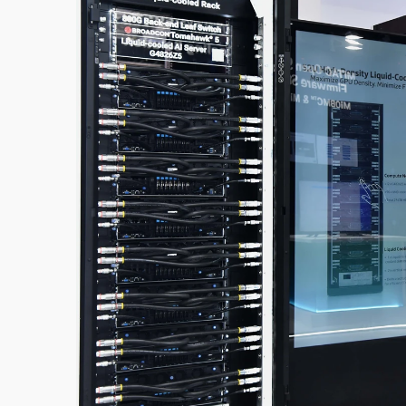
故宮《龍藏經》特展第2檔！今線上預約開賣
台東農業處長涉圖利渡假村！東檢抗告成功 
父親節泡湯了！中颱白海豚雨彈轟3天 「紅