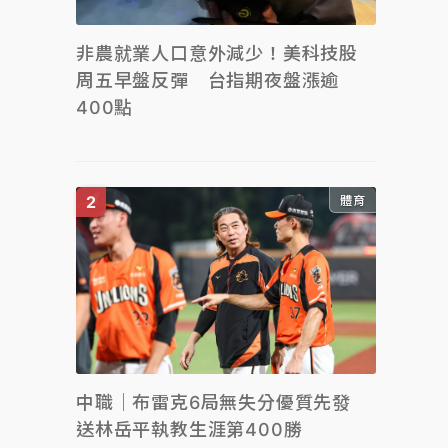
非農就業人口意外減少！美科技股
周五早盤反彈 台指期夜盤漲逾
400點
體育
中職｜布雷克6局無失分優質先發
送林岳平執教生涯第400勝