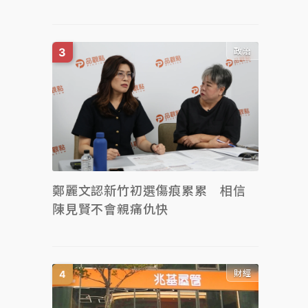
政治
鄭麗文認新竹初選傷痕累累 相信
陳見賢不會親痛仇快
財經