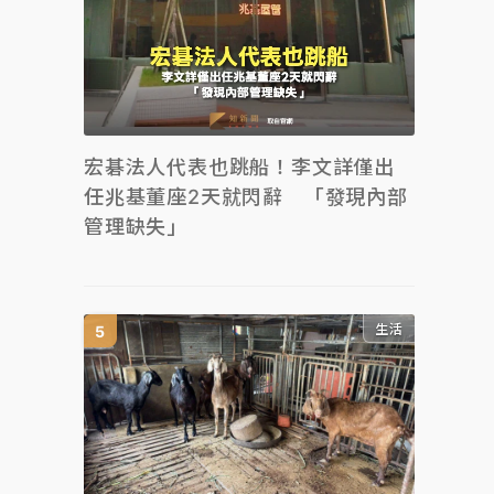
宏碁法人代表也跳船！李文詳僅出
任兆基董座2天就閃辭 「發現內部
管理缺失」
生活