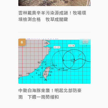
雲林戴奧辛羊污染源成謎！牧場環
境檢測合格 牧草成關鍵
生活
中颱白海豚來襲！明起北部防豪
雨 下週一雨勢緩和