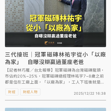
女律師陳昱瑄詐慈濟10億！黃金158kg遭查扣畫面曝光
暑假過三周才推「E宿新北打卡趣」！抽獎程序複雜 觀
旅局回應了
中信慈善基金會想增加董事人數！辜仲諒向法院聲請遭
駁 理由曝光
三代接班｜冠軍磁磚林祐宇從小「以廠
故宮《龍藏經》特展第2檔！今線上預約開賣一度塞車
周六起展出延長至晚上7時
為家」 自曝沒辯贏過董座老爸
【記者林巧雁／台北報導】冠軍磁磚為台灣磁磚龍頭，
台東農業處長涉圖利渡假村！東檢抗告成功 今重開羈
市佔約20%~25%，冠軍磁磚總經理林祐宇7~8歲之前
押庭
都是住在工廠上面，「以廠為家」，工人下班後就是他
父親節泡湯了！中颱白海豚雨彈轟3天 「紅到發紫」降
最開心的時候，因為終於可以下去玩，對廠區的堆高機
財經
雨熱區曝
財經人物
2025/12/22 16:38
印象很深。自國中開始就常被父親林榮德叫進會議室開
會，接班傳承不陌生，談起兩代之間溝通，他則笑說沒
爭贏過。