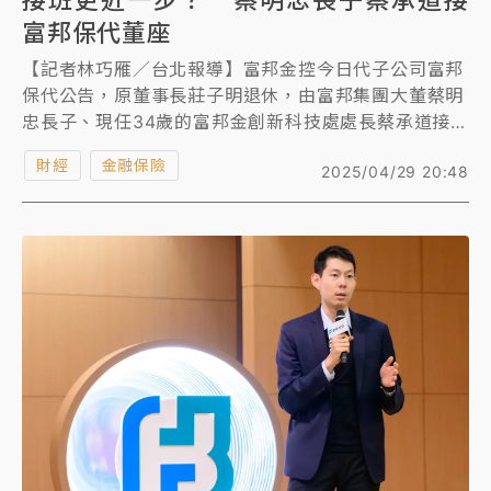
接班更近一步？ 蔡明忠長子蔡承道接
富邦保代董座
【記者林巧雁／台北報導】富邦金控今日代子公司富邦
保代公告，原董事長莊子明退休，由富邦集團大董蔡明
忠長子、現任34歲的富邦金創新科技處處長蔡承道接
任。
財經
金融保險
2025/04/29 20:48