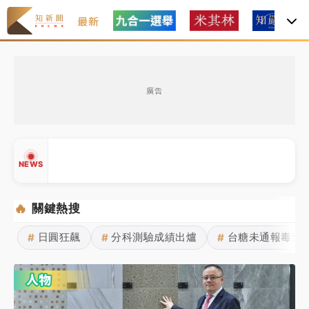
最新
女律師陳昱瑄詐慈濟10億！黃金158kg遭查扣畫面曝光
廣告
暑假過三周才推「E宿新北打卡趣」！抽獎程序複雜 觀
旅局回應了
中信慈善基金會想增加董事人數！辜仲諒向法院聲請遭
NEWS
駁 理由曝光
故宮《龍藏經》特展第2檔！今線上預約開賣一度塞車
🔥
關鍵熱搜
周六起展出延長至晚上7時
日圓狂飆
分科測驗成績出爐
台糖未通報毒油
#
#
#
台東農業處長涉圖利渡假村！東檢抗告成功 今重開羈
▲
押庭
▼
父親節泡湯了！中颱白海豚雨彈轟3天 「紅到發紫」降
雨熱區曝