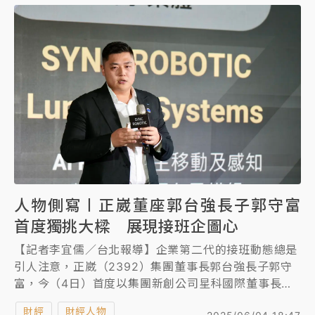
人物側寫〡正崴董座郭台強長子郭守富
首度獨挑大樑 展現接班企圖心
【記者李宜儒／台北報導】企業第二代的接班動態總是
引人注意，正崴（2392）集團董事長郭台強長子郭守
富，今（4日）首度以集團新創公司星科國際董事長出
席活動，而且整場獨挑大樑，從產品介紹到接受媒體訪
財經
財經人物