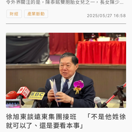
令外界關注的是，陳泰銘雙胞胎女兒之一，長女陳少喬
也名列候選名單，並順利當選。不過談到是否就是要接
財經
產業脈動
2025/05/27 16:58
班，陳泰銘則直言，「談接班還太早。」
徐旭東談遠東集團接班 「不是他姓徐
就可以了、還是要看本事」