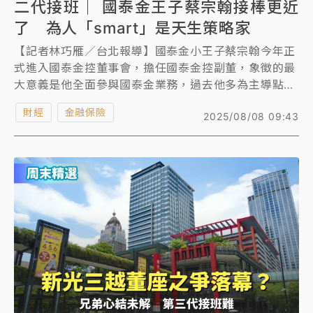
二代接班｜ 國泰金王子蔡宗翰接棒更近
了 為人「smart」是天生策略家
【記者林巧雁／台北報導】國泰金小王子蔡宗翰今年正
式進入國泰金控董事會，擔任國泰金控副董，象徵的最
大意義是他全面參與國泰金業務，過去他多為主導點狀
式的專案，如今每道公文都要到他手上，參與集團業務
財經
金融保險
2025/08/08 09:43
更全面深入。第二個觀察點是之前宣布的國華世華銀行
新任總經理鄧崇儀，是跟在蔡宗翰身邊的心腹人馬，更
代表國泰金未來人事主導權已逐漸移轉至第二代身上。