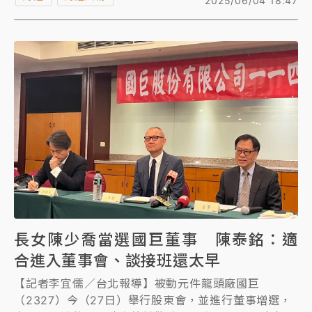
2025/06/04 18:47
問，全場不假他人，逐漸展現出接班氣勢。
長女陳少喬當選國巨董事 陳泰銘：適
合進入董事會、談接班還太早
【記者李宜儒／台北報導】被動元件龍頭廠國巨
（2327）今（27日）舉行股東會，並進行董事增選，