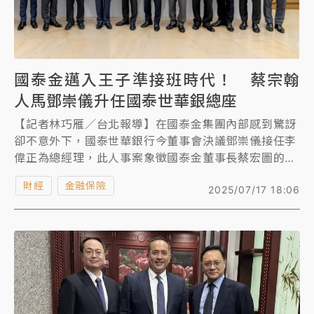
國泰金邁入王子準接班時代！ 蔡宗翰
人馬鄧崇儀升任國泰世華銀總座
【記者林巧雁／台北報導】在國泰金集團內部感到驚訝
卻不意外下，國泰世華銀行今董事會決議鄧崇儀接任李
偉正為總經理，此人事案象徵國泰金董事長蔡宏圖的人
馬交棒，改由王子蔡宗翰人馬上位，進入準接班時代，
財經
金融保險
2025/07/17 18:06
惟此人事令仍須金管會核准；另外，國泰世華銀前總經
理李偉正則接替張錫為國泰投信董事長。