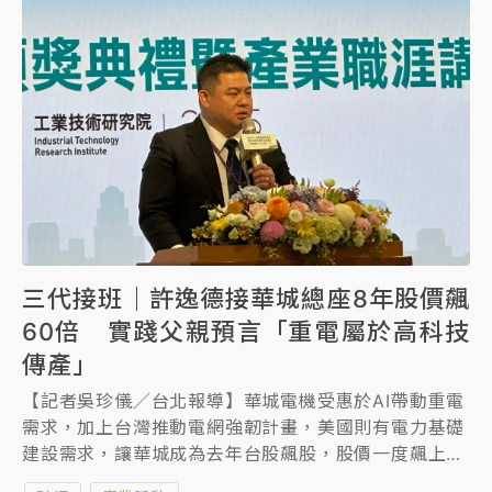
三代接班｜許逸德接華城總座8年股價飆
60倍 實踐父親預言「重電屬於高科技
傳產」
【記者吳珍儀／台北報導】華城電機受惠於AI帶動重電
需求，加上台灣推動電網強韌計畫，美國則有電力基礎
建設需求，讓華城成為去年台股飆股，股價一度飆上千
元，背後推手之一就是華城第三代、52歲的總經理許逸