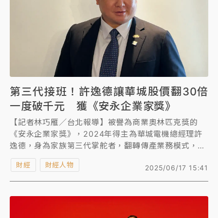
第三代接班！許逸德讓華城股價翻30倍
一度破千元 獲《安永企業家獎》
【記者林巧雁／台北報導】被譽為商業奧林匹克獎的
《安永企業家獎》，2024年得主為華城電機總經理許
逸德，身為家族第三代掌舵者，翻轉傳產業務模式，帶
領華城轉型，每年賺一個資本，營收年增3~4成，毛利
財經
財經人物
2025/06/17 15:41
3年成長3倍，市值超過1500億。