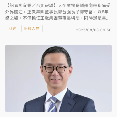
【記者李宜儒／台北報導】大企業接班議題向來都備受
外界關注，正崴集團董事長郭台強長子郭守富，以8年
級之姿，不僅擔任正崴集團董事長特助，同時還是星科
國際 SYNC ROBOTIC、Luminys Systems Corp.董
財經
財經人物
2025/08/08 09:50
事長暨Ubilink.AI 執行董事，日前更獨挑大樑，以集團
新創公司星科國際董事長身分，親自主持集團首項AI產
品「巡檢機器狗」發表會，從產品介紹到接受媒體訪
問，全場不假他人，展現大將之風，未來被看好具有接
班潛力。