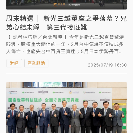
周末精選｜ 新光三越董座之爭落幕？兄
弟心結未解 第三代接班難
【 記者林巧雁／台北報導 】今年是新光三越百貨驚濤
駭浪、股權重大變化的一年，2月台中氣爆不僅造成多
人傷亡，也痛失台中百貨王寶座；5月日本伊勢丹百貨
出售一半股權，由新光家族接手，台資色彩更重；本周
財經
產業脈動
2025/07/19 16:30
董事改選剛結束，現任總經理吳昕陽二次挑戰董座未
果，但兼任副董事長，由吳東昇續任董事長，外界研
判，以目前股權分布及吳家四兄弟的關係來看，若父執
輩不願退，第三代接班難度仍高。