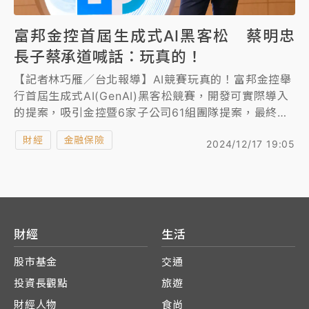
富邦金控首屆生成式AI黑客松 蔡明忠
長子蔡承道喊話：玩真的！
【記者林巧雁／台北報導】AI競賽玩真的！富邦金控舉
行首屆生成式AI(GenAI)黑客松競賽，開發可實際導入
的提案，吸引金控暨6家子公司61組團隊提案，最終由
來自富邦金控的「Gen單AI」團隊抱走第1名8萬元獎
財經
金融保險
2024/12/17 19:05
金。富邦集團第三代、蔡明忠長子蔡承道背負AI創新重
責大任，身為富邦金控創新科技處處長的他，也首度出
現在新聞稿中正式對外曝光，並對同仁喊話：AI「玩真
的」。
財經
生活
股市基金
交通
投資長觀點
旅遊
財經人物
食尚