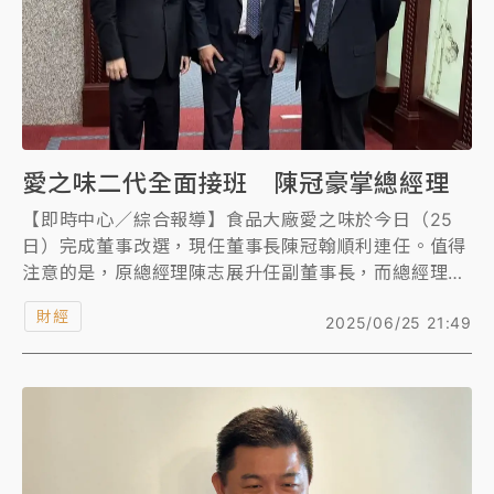
愛之味二代全面接班 陳冠豪掌總經理
【即時中心／綜合報導】食品大廠愛之味於今日（25
日）完成董事改選，現任董事長陳冠翰順利連任。值得
注意的是，原總經理陳志展升任副董事長，而總經理一
職則由家族二代成員陳冠豪接任，這項人事布局被外界
財經
2025/06/25 21:49
解讀為愛之味家族二代全面接班的象徵，預示公司營運
策略將邁向新階段。