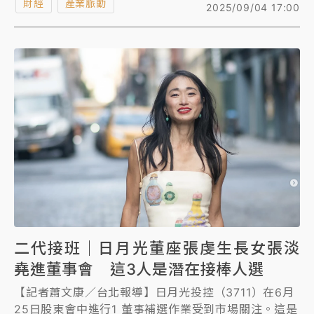
財經
產業脈動
2025/09/04 17:00
德，他感性表示，父親早年就認為重電屬於「高科技傳
產」，如今的發展也證明了這一點。
二代接班｜日月光董座張虔生長女張淡
堯進董事會 這3人是潛在接棒人選
【記者蕭文康／台北報導】日月光投控（3711）在6月
25日股東會中進行1 董事補選作業受到市場關注。這是