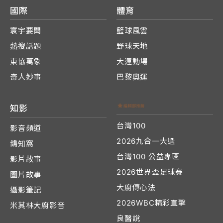
國際
體育
寰宇要聞
籃球風雲
熱搜話題
野球天地
東協萬象
大運動場
奇人妙事
巴黎奧運
知影
台灣100
影音頻道
2026九合一大選
鴿知窩
台灣100 公益專區
影片故事
2026世界盃足球賽
圖片故事
大廚傳心法
攝影筆記
2026WBC精彩直擊
米其林大廚影音
良醫說