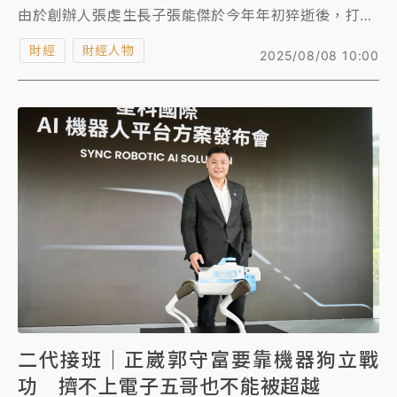
由於創辦人張虔生長子張能傑於今年年初猝逝後，打亂
原本接班計畫後的新布局，董事席次確定由長女張淡堯
財經
財經人物
2025/08/08 10:00
接任，正式進入日月光投控董事會，外界因此看好她是
家族接班的重要人選之一，不過，她低調並未出席股東
會。
二代接班｜正崴郭守富要靠機器狗立戰
功 擠不上電子五哥也不能被超越