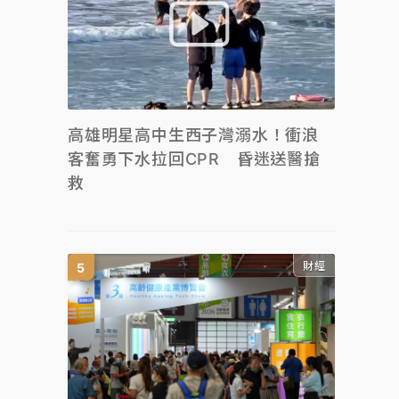
高雄明星高中生西子灣溺水！衝浪
客奮勇下水拉回CPR 昏迷送醫搶
救
財經