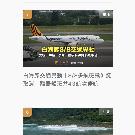
生活
白海豚交通異動｜8/8多航班飛沖繩
取消 離島船班共43航次停航
社會