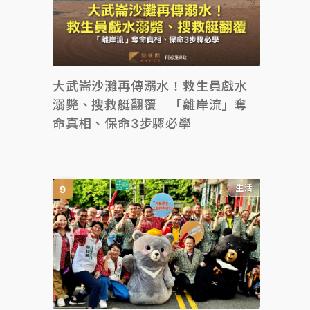
大武崙沙灘再傳溺水！救生員戲水
溺斃、搜救艇翻覆 「離岸流」奪
命真相、保命3步驟必學
生活