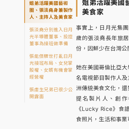
姐弟活躍美國
姐弟活躍美國藝術
圈、張淡堯身兼製作
美食家
人、主持人及美食家
事實上，日月光集團
張淡堯分別進入日月
光半導體董事、投控
歲的張淡堯長年旅
董事為接班做準備
份，因鮮少在台灣公
張能傑驟世打亂日月
光接班布局、女兒掌
她在美國哥倫比亞大
股權、女婿有機會掌
經營權
名電視節目製作人及主
洲傳統美食文化，還
張虔生兄弟已很少公
開露面
提名製片人、創作者及
《Lucky Ric
食照片，生活和事業