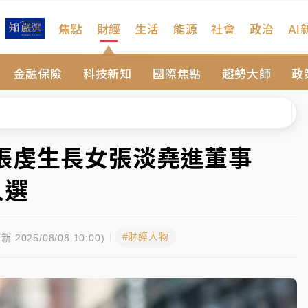
焦點
財經
生活
能源
社會
政治
AI
扣畫面曝光
金融保險
科技新知
國際焦點
趨勢大師
政
序複雜 觀旅局回應了
院聲請遭駁 理由曝光
一度塞車 周六起展出延長至晚上7時
張虔生長女張淡堯進董事
今重開羈押庭
人選
到發紫」降雨熱區曝
#財經人物
扣畫面曝光
新 2025/08/08 10:00)
序複雜 觀旅局回應了
院聲請遭駁 理由曝光