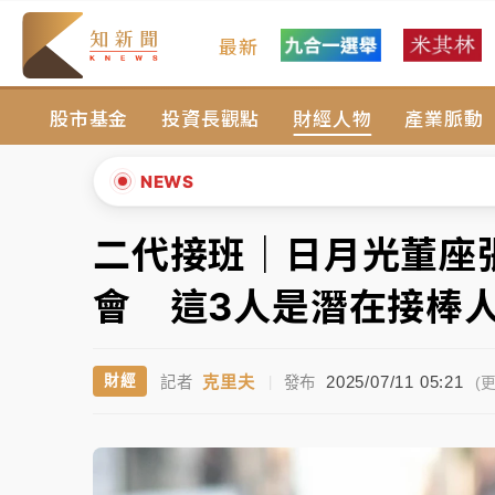
最新
女律師陳昱瑄詐慈濟10億！黃金158kg遭查
股市基金
投資長觀點
財經人物
產業脈動
暑假過三周才推「E宿新北打卡趣」！抽獎程
中信慈善基金會想增加董事人數！辜仲諒向法
NEWS
故宮《龍藏經》特展第2檔！今線上預約開賣
二代接班｜日月光董座
▲
台東農業處長涉圖利渡假村！東檢抗告成功 
▼
會 這3人是潛在接棒
父親節泡湯了！中颱白海豚雨彈轟3天 「紅
克里夫
2025/07/11 05:21
財經
記者
|
發布
女律師陳昱瑄詐慈濟10億！黃金158kg遭查
(更
暑假過三周才推「E宿新北打卡趣」！抽獎程
中信慈善基金會想增加董事人數！辜仲諒向法