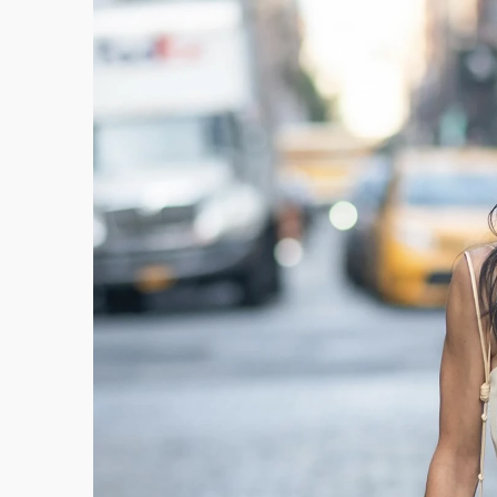
故宮《龍藏經》特展第2檔！今線上預約開賣
台東農業處長涉圖利渡假村！東檢抗告成功 
父親節泡湯了！中颱白海豚雨彈轟3天 「紅