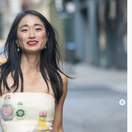
一度塞車 周六起展出延長至晚上7時
今重開羈押庭
到發紫」降雨熱區曝