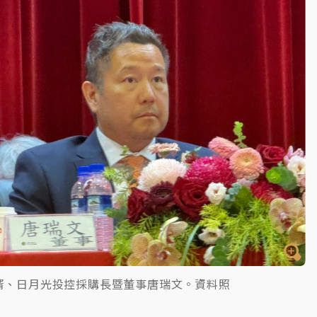
婿、日月光投控採購長暨董事唐瑞文。資料照