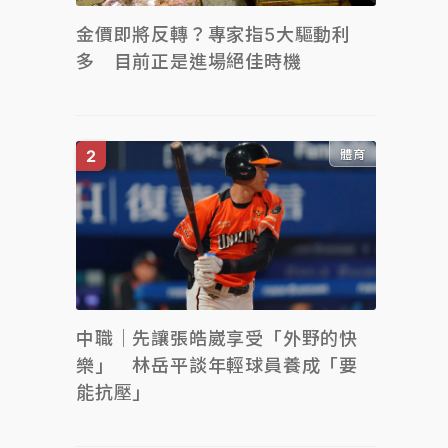
金價即將反轉？專家指5大驅動利
多 目前正是進場絕佳時機
體育
中職｜先讓張皓崴享受「外野的快
樂」 林岳平談年輕球員養成「要
能抗壓」