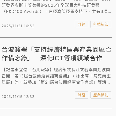
研發界奧斯卡獎美譽的2025年全球百大科技研發獎
（R&D100 Awards），在經濟部經費支持下，共有6項
技術榮獲7項大獎，包含工研院拿下3項大獎，紡織所1
項、金屬中心1項（另拿下特別獎）、資策會獲獎1項，聚
財經
科技新知
2025/11/21 16:52
焦AI、生醫、資通訊等領域，研發成果豐碩，與勞倫斯利
佛摩國家實驗室（Lawrence Livermore National
Laboratory）、阿爾貢國家實驗室（Argonne National
台波簽署「支持經濟特區與產業園區合
Laboratory）等國際重量級機構並列，再次讓我國深厚
的創新研發實力在國際舞台發光發熱。
作備忘錄」 深化ICT等項領域合作
【記者李宜儒／台北報導】經濟部次長江文若率團赴波蘭
召開「第13屆台波蘭經貿諮商會議」，除出席「烏克蘭重
建展」外，並參加「第21屆台波蘭經濟合作會議」等活
動，簽署「支持經濟特區與產業園區合作備忘錄」，以及
更新「中小企業、創新與新創事業合作備忘錄」。
財經
產業脈動
2025/11/15 12:32