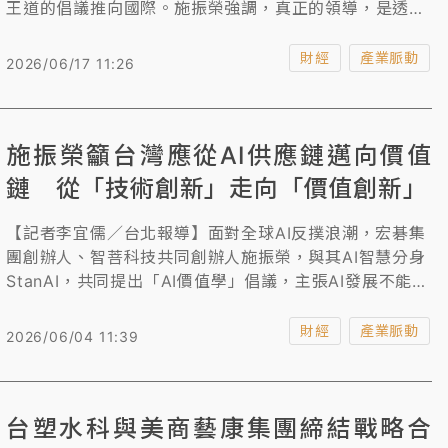
王道的倡議推向國際。施振榮強調，真正的領導，是透過
平衡顯性與隱性利益，創造可永續的總價值，真正偉大的
領導者，是能夠創造長期總價值的領導者。
財經
產業脈動
2026/06/17 11:26
施振榮籲台灣應從AI供應鏈邁向價值
鏈 從「技術創新」走向「價值創新」
【記者李宜儒／台北報導】面對全球AI反撲浪潮，宏碁集
團創辦人、智菩科技共同創辦人施振榮，與其AI智慧分身
StanAI，共同提出「AI價值學」倡議，主張AI發展不能只
停留在算力、模型、工具與效率競賽，而應從「技術創
新」走向「價值創新」。
財經
產業脈動
2026/06/04 11:39
台塑水科與美商藝康集團締結戰略合