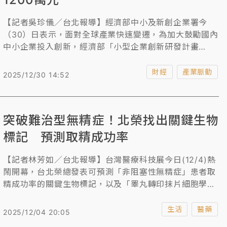
【記者吳珍儀／台北報導】經濟部中小及新創企業署今
（30）日表示，面對全球產業快速變遷，為加大鼓勵國內
中小企業投入創新，經濟部「小型企業創新研發計畫
（SBIR）」自明年1月1日起全面調高補助金額上限，以協
助中小企業因投入資金多、風險高而對產業創新裹足不前
財經
產業脈動
2025/12/30 14:52
的難關，透過擴大政府資源的挹注，使中小企業勇於投入
技術研發或商業模式的創新，將好點子加速轉化為產品創
造營收，提升產業技術創新能力。
突破難治型無精症！北榮找出關鍵生物
標記 預測取精成功率
【記者林芳如／台北報導】台灣醫療科技展今日(12/4)熱
鬧開幕，台北榮總發表可預測「非阻塞性無精症」患者取
精成功率的關鍵生物標記，以及「睪丸轉印抹片細胞學技
術」將術中精蟲檢測時間縮短至2分鐘內。國泰醫院則攜
手台科大研發「智慧感測足壓異常分析功能襪」，未來可
生活
醫藥
2025/12/04 20:05
應用於臨床病人復健、老人跌倒預防、運動員訓練回饋。