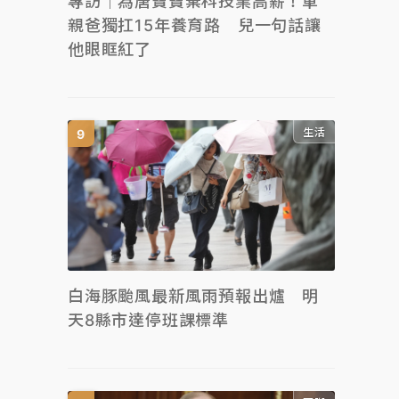
專訪｜為唐寶寶棄科技業高薪！單
親爸獨扛15年養育路 兒一句話讓
他眼眶紅了
生活
白海豚颱風最新風雨預報出爐 明
天8縣市達停班課標準