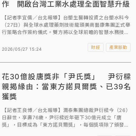
作 開啟台灣工業水處理全面智慧升級
【記者李宜儒／台北報導】台塑生醫轉投資之台塑水科今
（27日）與全球水處理藥劑技術龍頭美商藝康集團正式舉
行策略合作簽約儀式。雙方將以全球前瞻的智慧水務技術
與在地深厚的水工程實績，為台灣工業界樹立兼顧經濟效
益與環境永續的綠色新標竿，為產業減碳與水資源永續發
財經
產業脈動
2026/05/27 15:24
展注入源源不絕的全新動力！
花30億設唐獎非「尹氏獎」 尹衍樑
親揭緣由：當東方諾貝爾獎、已39名
獲獎
【記者王良博／台北報導】潤泰集團總裁尹衍樑今（26）
日辭世，享壽76歲，尹衍樑近年砸下30億元成立「唐
獎」，目標成為「東方諾貝爾獎」，每個獎項除了頒發
9999純金獎章，另有5000萬元獎金，獎項則有永續發