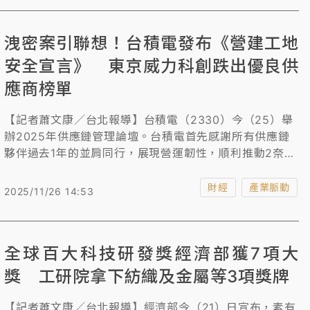
洩密案引聯想！台積電發布《營建工地
安全宣言》 東京威力科創跌出優良供
應商榜單
【記者蕭文康／台北報導】台積電（2330）今（25）舉
辦2025年供應鏈管理論壇。台積電首先感謝所有供應鏈
夥伴過去1年的並肩同行，展現營運韌性，順利推動2奈米
等先進製程與封裝技術研發、優化與產能擴建，並拓展全
球生產布局，支持台積電以領先技術與卓越製造服務，持
財經
產業脈動
2025/11/26 14:53
續為全球客戶釋放創新。不過，由於先前員工2奈米洩密
案疑雲還在調查中，東京威力科創6年來首次摔出優良供
應商榜單受到市場關注。
全球百大科技研發獎經濟部獲7項大
獎 工研院拿下紡織及金屬等3項獎牌
【記者蕭文康／台北報導】經濟部今（21）日宣布，素有