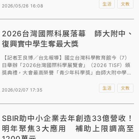
展、生技醫藥、漢學及法治共4個類別，目前為止已有39
生活
文教
2026/05/26 16:08
位個人或機構獲獎，知名得獎者包含動物學家珍古德、漢
學家許倬雲、學者余英時等，也有不少得獎者後續獲得諾
貝爾獎。另外，尹衍樑曾捐助國內外不少大學，像是政大
2026台灣國際科展落幕 師大附中、
興建達賢圖書館，即有他捐資13億元。
復興實中學生奪最大獎
【記者王良博／台北報導】國立台灣科學教育館今（7）
日舉辦「2026台灣國際科學展覽會」（2026 TISF）頒
獎典禮，大會最高榮譽「青少年科學獎」由師大附中學生
施冠宇、復興實中學生黃楚涵，以及來自東京的Sophia
Rei Nagasaka獲得，打敗明星高中與美國常勝軍。
生活
文教
2026/02/07 17:35
SBIR助中小企業去年創造33億營收！
明年聚焦3大應用 補助上限調高至
1200萬元