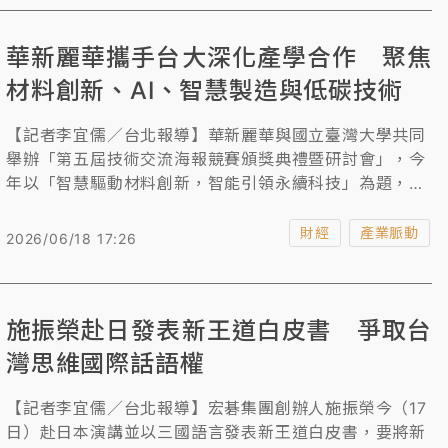
華新麗華攜手台大深化產學合作 聚焦
材料創新、AI、智慧製造與低碳技術
【記者李宜儒／台北報導】華新麗華與國立臺灣大學共同
舉辦「第五屆技術交流海報競賽頒獎典禮暨研討會」，今
年以「智慧驅動材料創新，智能引領永續科技」為題，聚
焦高端金屬、精密機械、先端導體、智慧製造與低碳永續
等五大領域。
財經
產業脈動
2026/06/18 17:26
施振榮赴日發表新王道白皮書 爭取台
灣思維國際話語權
【記者李宜儒／台北報導】宏碁集團創辦人施振榮今（17
日）赴日本演講並以三國語言發表新王道白皮書，要將新