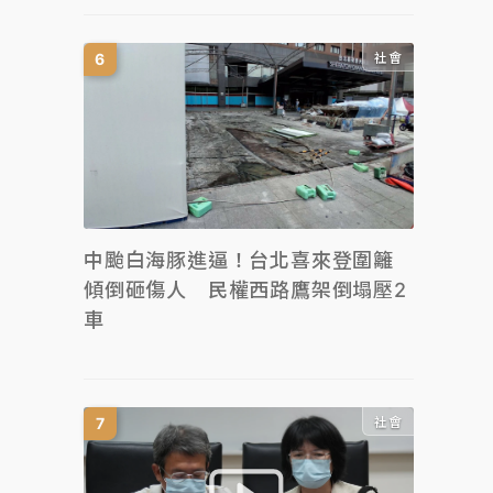
社會
中颱白海豚進逼！台北喜來登圍籬
傾倒砸傷人 民權西路鷹架倒塌壓2
車
社會