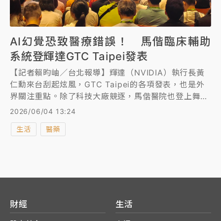
AI幻覺恐致醫療錯誤！ 馬偕臨床輔助
系統登輝達GTC Taipei發表
【記者賴昀岫／台北報導】輝達（NVIDIA）執行長黃
仁勳來台刮起炫風，GTC Taipei的各項發表，也是外
界關注重點。除了科技大廠競逐，馬偕醫院也登上舞
台！2名醫師受邀發表專題演講，說明當今醫療產業導
2026/06/04 13:24
入AI的技巧與發展，並點出現在讓醫療界最在意的問題
生活
醫藥
已不只是「AI會不會回答」，而是「能不能相信AI的回
答」，並分享院內開發，用於臨床決策輔助的「實證醫
學輔助（EBM Guardian）」系統；以及生成式AI於生
醫研究、細胞研究與生醫運算等。
財經
生活