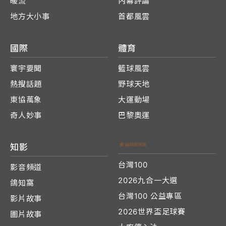
暖流
內幕評論
地方大小事
首都風雲
國際
體育
寰宇要聞
籃球風雲
熱搜話題
野球天地
東協萬象
大運動場
奇人妙事
巴黎奧運
知影
台灣100
影音頻道
2026九合一大選
鴿知窩
台灣100 公益專區
影片故事
2026世界盃足球賽
圖片故事