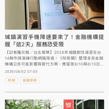
城鎮演習手機降速要來了！金融機構提
醒「這2天」服務恐受限
【記者羅元駿／台北報導】2026年城鎮韌性演習全台
14縣市將演練行動網路降速。《知新聞》整理多家金融
機構公告可能影響與替代方案，應留意8/10與8/13日2
天14時30分至15時因降速產生的影響。
2026/08/02 07:00
財經
金融保險