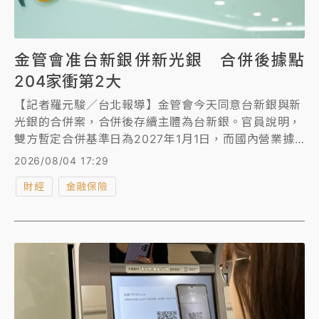
金管會准台新銀併新光銀 合併後據點
204家衝第2大
【記者羅元駿／台北報導】金管會今天同意台新銀與新
光銀的合併案，合併後存續主體為台新銀。官員說明，
雙方暫定合併基準日為2027年1月1日，而國內營業據
點加計達204處、排名國銀第2多，資產合計將達新台
2026/08/04 17:29
幣4.65兆元、排名國銀第7。
財經
金融保險