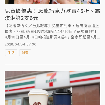
兒童節優惠！恐龍巧克力歐蕾45折、霜
淇淋第2支6元
【記者陳怡文／台北報導】兒童節到來，超商優惠送上
優惠，7-ELEVEN思樂冰即起至4月6日全品項買1送1，
4月10日至4月14日哈根達斯買4送4；全家即起至4月7
日霜淇淋第2支6元、拿鐵咖啡2杯65折、奶茶59折；
2026/04/04 07:00
萊爾富即起至4月28日恐龍巧克力歐蕾下殺45折、可樂
生活
消費
買1送1，實體門市刷指定信用卡消費滿額抽泰國來回機
票；OKmart即起至4月6日門市咖啡買2送1，線上享買
6送3、買20送12優惠，即起至4月29日指定糖餅飲料
抽抽樂最低1元。