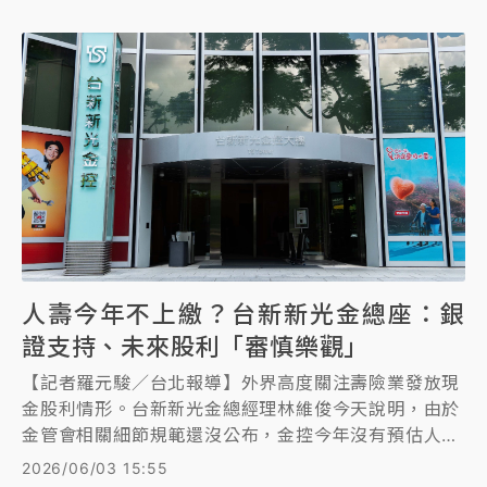
人壽今年不上繳？台新新光金總座：銀
證支持、未來股利「審慎樂觀」
【記者羅元駿／台北報導】外界高度關注壽險業發放現
金股利情形。台新新光金總經理林維俊今天說明，由於
金管會相關細節規範還沒公布，金控今年沒有預估人壽
要上繳，而是靠銀行、證券上繳支持股利政策。另外，
2026/06/03 15:55