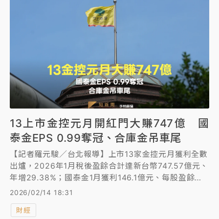
13上市金控元月開紅門大賺747億 國
泰金EPS 0.99奪冠、合庫金吊車尾
【記者羅元駿／台北報導】上市13家金控元月獲利全數
出爐，2026年1月稅後盈餘合計達新台幣747.57億元、
年增29.38%；國泰金1月獲利146.1億元、每股盈餘
（EPS）0.99元，拿下本月獲利王，富邦金則以101.2
2026/02/14 18:31
億元、EPS 0.72元緊追在後。值得注意的是，民營金
財經
控併購綜效開始浮現，4大公股金控獲利排名不僅偏