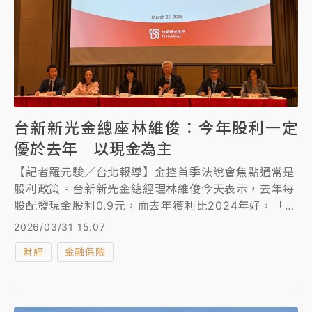
台新新光金總座林維俊：今年股利一定
優於去年 以現金為主
【記者羅元駿／台北報導】金控首季法說會焦點通常是
股利政策。台新新光金總經理林維俊今天表示，去年每
股配發現金股利0.9元，而去年獲利比2024年好，「股
利一定比去年好」，且會以現金為主，股票股利則是考
2026/03/31 15:07
慮中。他也強調，股利數字是董事會職權，但一定會提
財經
金融保險
比去年高的股利建議。