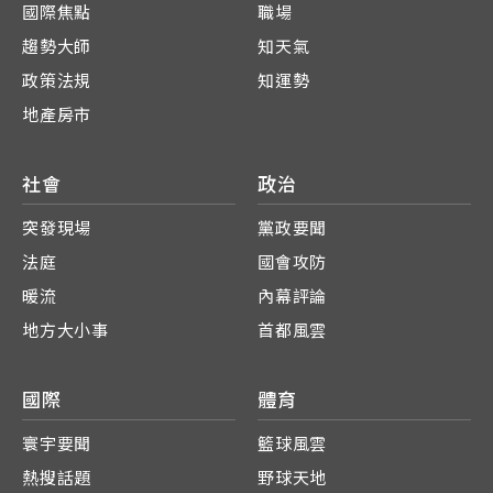
國際焦點
職場
趨勢大師
知天氣
政策法規
知運勢
地產房市
社會
政治
突發現場
黨政要聞
法庭
國會攻防
暖流
內幕評論
地方大小事
首都風雲
國際
體育
寰宇要聞
籃球風雲
熱搜話題
野球天地