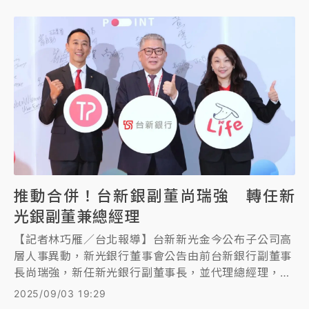
推動合併！台新銀副董尚瑞強 轉任新
光銀副董兼總經理
【記者林巧雁／台北報導】台新新光金今公布子公司高
層人事異動，新光銀行董事會公告由前台新銀行副董事
長尚瑞強，新任新光銀行副董事長，並代理總經理，也
增派法人董事代表人由尚瑞強擔任。
2025/09/03 19:29