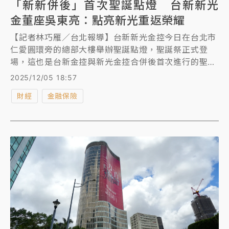
「新新併後」首次聖誕點燈 台新新光
金董座吳東亮：點亮新光重返榮耀
【記者林巧雁／台北報導】台新新光金控今日在台北市
仁愛圓環旁的總部大樓舉辦聖誕點燈，聖誕祭正式登
場，這也是台新金控與新光金控合併後首次進行的聖誕
點燈，以「攜手同新、歡慶新局」為活動主題，董事長
2025/12/05 18:57
吳東亮親臨主持點燈，致詞時表示「要藉著新佈置的燈
財經
金融保險
飾所點亮的新光向大家傳遞誠摯的祝福」，點亮新光這
幾個字，也意味著吳東亮要帶領合併後的台新新光金控
重返榮耀。