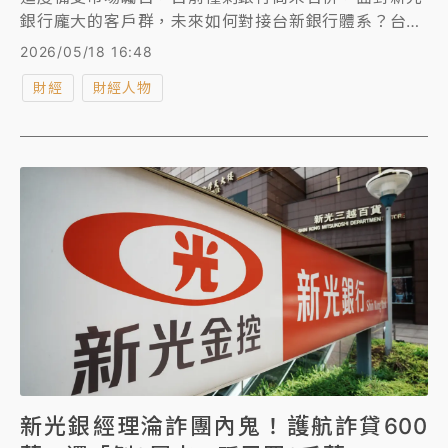
銀行龐大的客戶群，未來如何對接台新銀行體系？台新
銀行個人金融執行長包國儀接受《知新聞》專訪時，明
2026/05/18 16:48
確給出「服務不中斷」的承諾，並透露內部已啟動合併
財經
財經人物
小組，從信用卡到帳戶的對接皆已排程。她也強調，合
併不只是規模的擴張，更是「Bank as a Platform」
的實踐，台新銀一定能支撐新光客群無痛轉換。
新光銀經理淪詐團內鬼！護航詐貸600