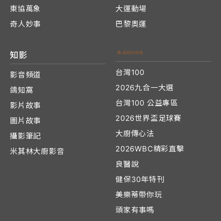
東協萬象
大運動場
奇人妙事
巴黎奧運
知影
台灣100
影音頻道
2026九合一大選
鴿知窩
台灣100 公益專區
影片故事
2026世界盃足球賽
圖片故事
大廚傳心法
攝影筆記
2026WBC精彩直擊
米其林大廚影音
良醫說
健保30年特刊
美樂蒂帶你玩
頭家有事嗎