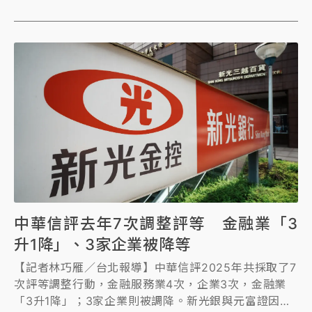
後、合庫金1月更慘輸國票金，成獲利最弱金控。
中華信評去年7次調整評等 金融業「3
升1降」、3家企業被降等
【記者林巧雁／台北報導】中華信評2025年共採取了7
次評等調整行動，金融服務業4次，企業3次，金融業
「3升1降」；3家企業則被調降。新光銀與元富證因併