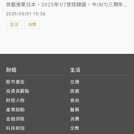
首戰進軍日本，2025年1/7登陸韓國，今(9/1)三周年
之際宣布，即起新增富邦、元大信用卡綁定全支付；同
2025/09/01 15:36
步推出「周年慶」回饋活動，即起至9月底，百大品牌
生活
消費
通路消費可享3%全點回饋，與其他優惠疊加，最高可
達9%，只要取得回饋資格，每周還能加碼抽999全點(1
全點=1元)，每周抽出30名幸運兒。
財經
生活
股市基金
交通
投資長觀點
旅遊
財經人物
食尚
產業脈動
醫藥
金融保險
消費
科技新知
文教