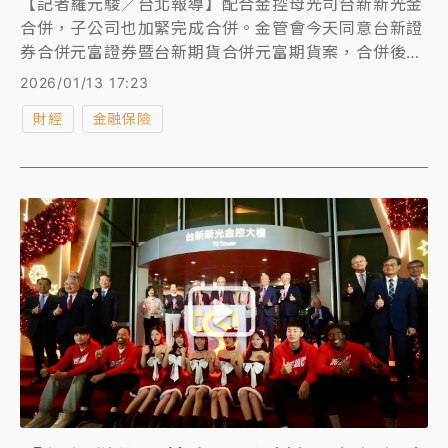
【記者羅元駿／台北報導】配合金控母光司台新新光金
合併，子公司也加緊完成合併。金管會今天同意台新證
券合併元富證券暨台新期貨合併元富期貨案，合併後台
新證券及台新期貨為存續公司，元富證券及元富期貨為
2026/01/13 17:23
消滅公司，合併基準日預定為今年4月6日。
財經
金融保險