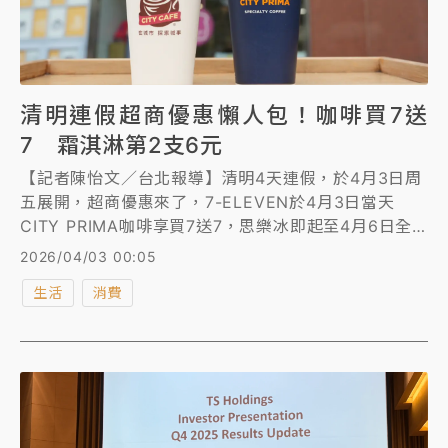
清明連假超商優惠懶人包！咖啡買7送
7 霜淇淋第2支6元
【記者陳怡文／台北報導】清明4天連假，於4月3日周
五展開，超商優惠來了，7-ELEVEN於4月3日當天
CITY PRIMA咖啡享買7送7，思樂冰即起至4月6日全
品項買1送1；全家即起至4月7日霜淇淋第2支6元、拿
2026/04/03 00:05
鐵咖啡2杯65折、奶茶59折；萊爾富即起至4月28日恐
生活
消費
龍巧克力歐蕾下殺45折、可樂買1送1，實體門市刷指定
信用卡消費滿額抽泰國來回機票；OKmart即起至4月6
日門市咖啡買2送1，線上享買6送3、買20送12優惠，
即起至4月29日指定糖餅飲料抽抽樂最低1元。