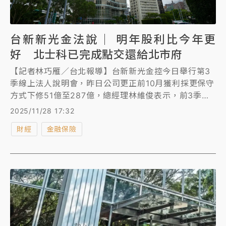
台新新光金法說｜ 明年股利比今年更
好 北士科已完成點交還給北市府
【記者林巧雁／台北報導】台新新光金控今日舉行第3
季線上法人說明會，昨日公司更正前10月獲利採更保守
方式下修51億至287億，總經理林維俊表示，前3季獲
利董事會已通過不會更改，明年股利會比今年更好，並
2025/11/28 17:32
以現金為主，會考量同業狀況，建議董事會有競爭力的
財經
金融保險
股利。北士科T17、T18已經完成點交，為了國家公益
讓給輝達，已塗銷地上權還給台北市政府。