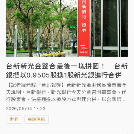
台新新光金整合最後一塊拼圖！ 台新
銀擬以0.9505股換1股新光銀進行合併
【記者羅元駿／台北報導】台新新光金財務長陳慧芸今
天說明，台新銀行、新光銀行今天分別召開董事會、代
行股東會，決議通過以換股方式辦理合併，以台新銀行
為存續公司，新光銀行為消滅公司，另將在取得主管機
2026/06/04 17:23
關核准後訂定合併基準日。
財經
金融保險