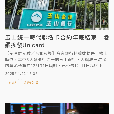
玉山統一時代聯名卡合約年底結束 陸
續換發Unicard
【記者羅元駿／台北報導】多家銀行持續啟動停卡換卡
動作，其中5大發卡行之一的玉山銀行，因與統一時代
的聯名卡將在12月31日屆期，已公告12月1日起終止發
行新卡，從12月3日起則陸續換發成玉山Unicard。
2025/11/22 15:06
財經
金融保險