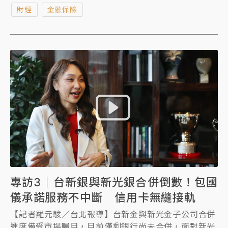
他也提到，目前第1季獲利狀況量好，未來的股利政策
財經
金融保險
是「審慎樂觀」，應該可以有穩定成長的期待。
專訪3｜台新銀與新光銀合併倒數！包國
儀承諾服務不中斷 信用卡無縫接軌
【記者羅元駿／台北報導】台新金與新光金子公司合併
進度備受市場矚目，目前僅剩銀行尚未合併，面對新光