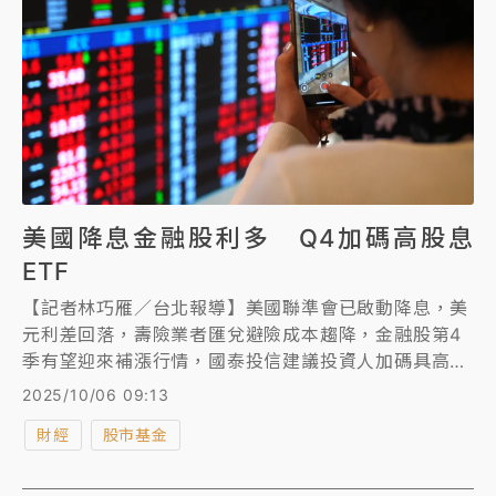
美國降息金融股利多 Q4加碼高股息
ETF
【記者林巧雁／台北報導】美國聯準會已啟動降息，美
元利差回落，壽險業者匯兌避險成本趨降，金融股第4
季有望迎來補漲行情，國泰投信建議投資人加碼具高股
息特色的ETF，掌握第4季金融股補漲契機。
2025/10/06 09:13
財經
股市基金