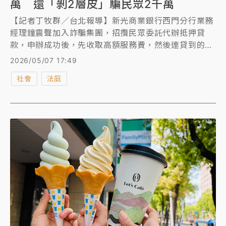
萬 還「剝2層皮」騙民眾2千萬
【記者丁牧群／台北報導】新光商業銀行西門分行業務
經理鐘震聲加入詐騙集團，招攬民眾委託代辦抵押貸
款，申辦成功後，先收取高額服務費，然後連貸到的錢
也吞掉，藉此向2名民眾共詐得1158萬元，被害人如同
2026/05/07 17:49
被剝2層皮。詐團另以假檢警、假投資手法騙到1000多
社會
法庭
萬元，還以不實房屋租賃契約書作為財力證明文件，由
鐘男護航向新光銀行申請房地抵押貸款，詐得600萬
元。新北地檢署認定該集團詐騙、詐貸不法所得共約
2800萬元，今依加重詐欺取財、《銀行法》特別背信
等起訴鐘男等5人。