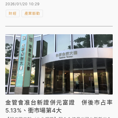
入台新金控集團而調升，上海銀、奇美與沃旭兩家公司
2026/01/20 10:29
都被降評等。
財經
產業脈動
金管會准台新證併元富證 併後市占率
5.13%、衝市場第4大