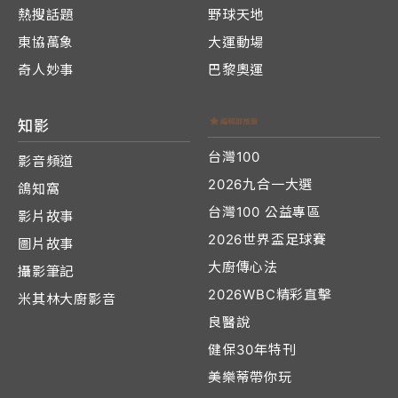
熱搜話題
野球天地
東協萬象
大運動場
奇人妙事
巴黎奧運
知影
台灣100
影音頻道
2026九合一大選
鴿知窩
台灣100 公益專區
影片故事
2026世界盃足球賽
圖片故事
大廚傳心法
攝影筆記
2026WBC精彩直擊
米其林大廚影音
良醫說
健保30年特刊
美樂蒂帶你玩