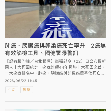
肺癌、胰臟癌與卵巢癌死亡率升 2癌無
有效篩檢工具、國健署曝警訊
【記者賴昀岫／台北報導】衛福部今（22）日公布最新
國人十大死因統計，癌症連續44年蟬聯十大死因之首，
十大癌症排名中，肺癌、胰臟癌與卵巢癌標準化死亡率
上升，其餘下降。衛福部國健署指出，目前肺癌有公費
2026/06/22 11:45
篩檢，胰臟癌與卵巢癌則無有效篩檢工具，比照美國
生活
醫藥
「建議不要對無症狀成年人進行篩檢」，但仍提醒民眾
出現疑似症狀時盡快就醫。