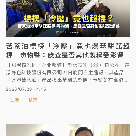
苦茶油標榜「冷壓」竟也爆苯駢芘超
標 毒物醫：應查是否其他製程受影響
【記者賴昀岫／台北報導】新北市昨（22）日公布，連
淨綠色科技股份有限公司21日晚間自主通報，其產品
「連淨苦茶油」產品檢出苯駢芘超標。苯駢芘在高溫情
況下出現，但許多苦茶油標榜冷壓卻仍違規，毒物科醫
2026/07/23 14:45
師認為，理論上不會產生如此高濃度的苯駢芘，可能是
生活
醫藥
在其他製成中受影響，主管機關應前往查廠進一步確
認。