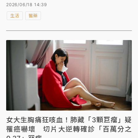
音波解析度低，核磁共振檢查通常要排等三到六個月，
2026/06/18 14:39
台大醫院率先全國導入顯微超音波技術，提供更細緻的
生活
醫藥
即時影像且大幅縮短等待影像的時間，接下來將推行一
站式檢查加切片，縮短1到3周等待切片的焦慮感，加速
診斷和治療進程。
女大生胸痛狂咳血！肺藏「3顆巨瘤」疑
罹癌嚇壞 切片大逆轉確診「百萬分之