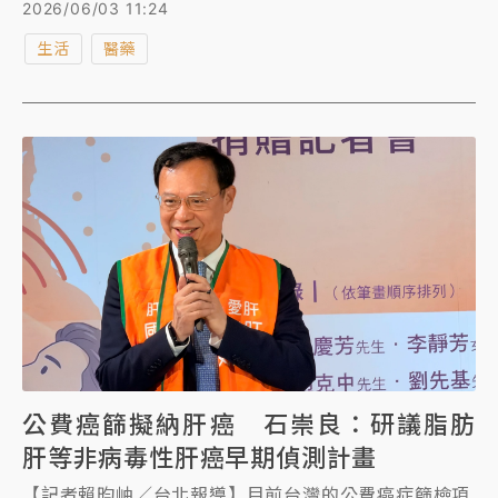
登於全球最具聲望的精神醫學專業期刊之一《刺胳針精
2026/06/03 11:24
神醫學》（The Lancet Psychiatry）2026年3月號。
生活
醫藥
公費癌篩擬納肝癌 石崇良：研議脂肪
肝等非病毒性肝癌早期偵測計畫
【記者賴昀岫／台北報導】目前台灣的公費癌症篩檢項