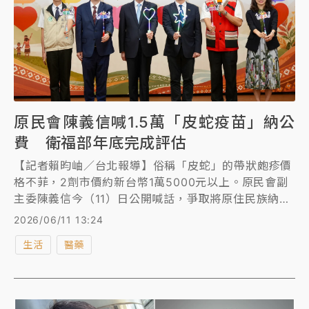
原民會陳義信喊1.5萬「皮蛇疫苗」納公
費 衛福部年底完成評估
【記者賴昀岫／台北報導】俗稱「皮蛇」的帶狀皰疹價
格不菲，2劑市價約新台幣1萬5000元以上。原民會副
主委陳義信今（11）日公開喊話，爭取將原住民族納入
公費對象。衛福部長石崇良表示，雖從公衛角度不具傳
2026/06/11 13:24
染性，但仍可能為害特定族群，會先進行成本效益評
生活
醫藥
估，預計年底會有結果。