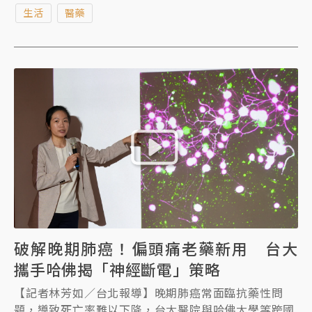
便血紅素濃度」，可作為息肉切除後安排大腸鏡追蹤時
生活
醫藥
程的重要依據，避免低風險的排太密，高風險卻追蹤得
不夠勤，研究成果已刊登於國際消化醫學權威期刊
《Gastroenterology》。
破解晚期肺癌！偏頭痛老藥新用 台大
攜手哈佛揭「神經斷電」策略
【記者林芳如／台北報導】晚期肺癌常面臨抗藥性問
題，導致死亡率難以下降，台大醫院與哈佛大學等跨國