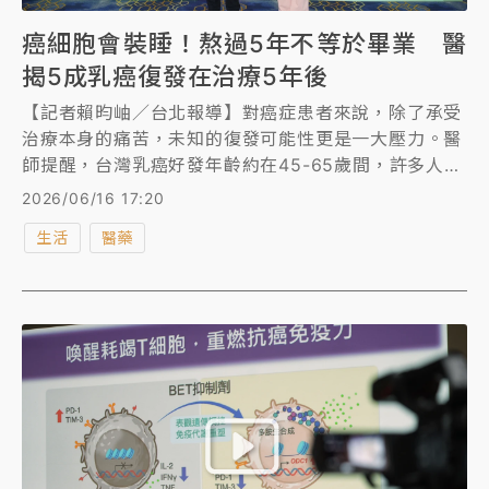
癌細胞會裝睡！熬過5年不等於畢業 醫
揭5成乳癌復發在治療5年後
【記者賴昀岫／台北報導】對癌症患者來說，除了承受
治療本身的痛苦，未知的復發可能性更是一大壓力。醫
師提醒，台灣乳癌好發年齡約在45-65歲間，許多人以
為熬過5年就能「畢業」，但其實有高達5成復發，是發
2026/06/16 17:20
生治療的5年之後。
生活
醫藥