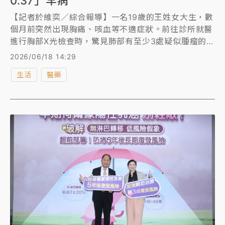
0.37」罕病
【記者於維奕／綜合報導】一名19歲的王姓女大生，數
個月前突然出現胸痛、咳血等不適症狀。前往診所就醫
進行胸部X光檢查時，驚見肺部有至少3處疑似腫瘤的病
灶，且每顆直徑竟高達6至7公分。突如其來的噩耗讓女
2026/06/18 14:29
大生與家屬當場嚇壞，一度懷疑是罹患肺癌。所幸經轉
生活
醫藥
診至衛生福利部彰化醫院，醫療團隊透過精密檢查與切
片化驗，最終證實並非癌症，而是罹患了極為罕見的自
體免疫疾病「肉芽腫性多血管炎（GPA）」，在及時對
症下藥後，目前病情已趨於穩定。