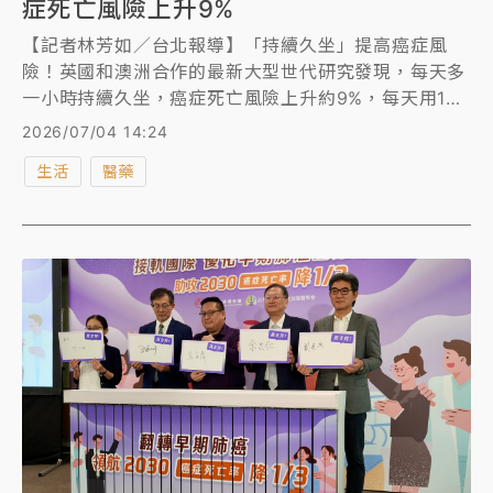
症死亡風險上升9%
【記者林芳如／台北報導】「持續久坐」提高癌症風
險！英國和澳洲合作的最新大型世代研究發現，每天多
一小時持續久坐，癌症死亡風險上升約9%，每天用1小
時輕度活動取代持續久坐，癌症死亡風險降12%；用30
2026/07/04 14:24
分鐘中度活動取代，降8%。即便是慢走、做家事等輕
生活
醫藥
度活動，對久坐時間長、多為年長或有多重共病、難以
從事劇烈運動的族群格外重要。