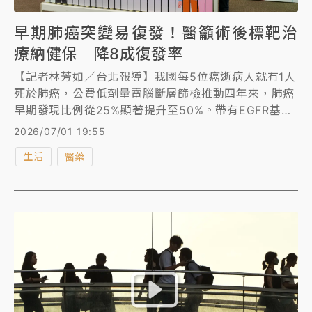
早期肺癌突變易復發！醫籲術後標靶治
療納健保 降8成復發率
【記者林芳如／台北報導】我國每5位癌逝病人就有1人
死於肺癌，公費低劑量電腦斷層篩檢推動四年來，肺癌
早期發現比例從25%顯著提升至50%。帶有EGFR基因
突變的患者屬於高復發風險族群，國內肺癌專家共同呼
2026/07/01 19:55
籲接軌國際治療指引，將術後標靶輔助治療納入健保給
生活
醫藥
付，有助降低復發與腦轉移風險，加速實現2030年降
低癌症標準化死亡率三分之一的目標。