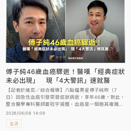
傅子純46歲血癌驟逝！醫嘆「經典症狀
未必出現」 現「4大警訊」速就醫
【記者於維奕／綜合報導】八點檔男星傅子純昨（7
日）因急性血癌引發突發症狀病逝，享年46歲。對此，
整合醫學專科醫師姜冠宇提醒，血癌是一個極其複雜的
疾病家族，最讓人頭痛的是「幾乎沒有經典症狀可以被
2026/06/08 14:09
早期察覺」，往往高度依賴第一線醫師的警覺與臨床經
生活
驗才能意外發現。