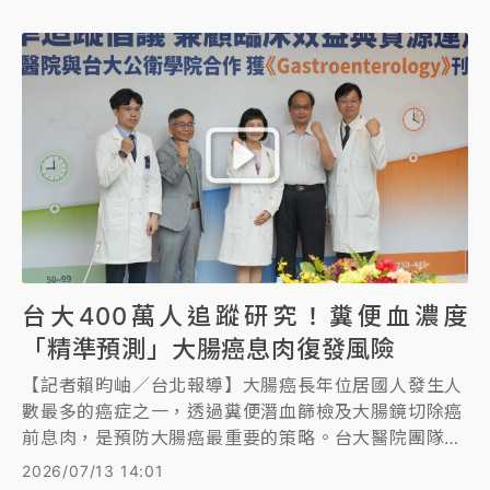
腺癌，所幸因及早發現並接受達文西機械手臂手術治
療，術後恢復良好，第二天即順利出院，目前已恢復正
常工作。
台大400萬人追蹤研究！糞便血濃度
「精準預測」大腸癌息肉復發風險
【記者賴昀岫／台北報導】大腸癌長年位居國人發生人
數最多的癌症之一，透過糞便潛血篩檢及大腸鏡切除癌
前息肉，是預防大腸癌最重要的策略。台大醫院團隊透
過近400萬人大數據研究，證實糞便潛血檢查中的「糞
2026/07/13 14:01