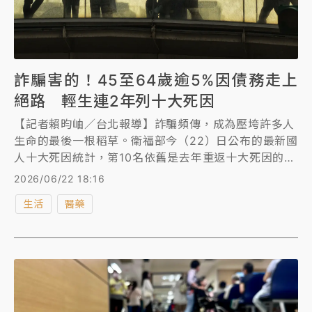
詐騙害的！45至64歲逾5%因債務走上
絕路 輕生連2年列十大死因
【記者賴昀岫／台北報導】詐騙頻傳，成為壓垮許多人
生命的最後一根稻草。衛福部今（22）日公布的最新國
人十大死因統計，第10名依舊是去年重返十大死因的
「蓄意自我傷害（自殺）」，且詐騙也是導致中壯年國
2026/06/22 18:16
人走上絕路的推手之一，分析指出，45-64歲是因債務
生活
醫藥
問題自殺最高的一塊年齡層，佔比逾5%，將跨部會強
化各場域自殺防治措施，尤其與金管會合作，強化金融
機關（構）人員的「自殺防治守門人」相關知能。