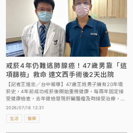
戒菸4年仍難逃肺腺癌！47歲男靠「這
項篩檢」救命 達文西手術後2天出院
【記者王煌忠／台中報導】47歲王姓男子擁有20年吸
菸史，4年前成功戒菸後開始重視健康，每兩年固定接
受健康檢查，去年健檢發現肝臟腫瘤及時接受治療，今
年再度透過肺部電腦斷層檢查，發現左下肺葉有一顆約
2026/07/18 12:31
2.4公分毛玻璃狀肺結節，經三個月追蹤增大至2.5公
生活
醫藥
分。雖然進一步檢查未發現明顯惡性細胞，但醫師高度
懷疑為肺癌，建議手術切除，最終病理證實為第一期肺