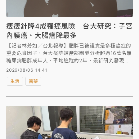
瘦瘦針降4成罹癌風險 台大研究：子宮
內膜癌、大腸癌降最多
【記者林芳如／台北報導】肥胖已被證實是多種癌症的
重要危險因子，台大醫院婦產部團隊分析超過16萬名無
糖尿病肥胖成年人，平均追蹤約2年，最新研究發現，
相較於僅靠飲食或運動減重者，使用GLP-1瘦瘦針者，
2026/08/06 14:41
未來罹患13種肥胖相關癌症的整體風險大幅下降
生活
醫藥
41%，尤其子宮內膜癌和大腸直腸癌下降最顯著。