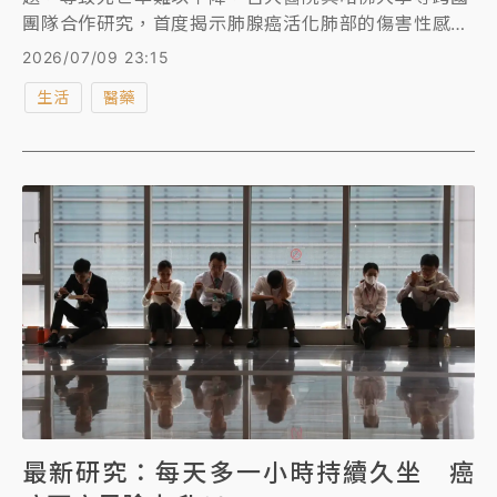
團隊合作研究，首度揭示肺腺癌活化肺部的傷害性感覺
神經，使用偏頭痛老藥結合免疫療法後可抑制傷害性痛
2026/07/09 23:15
覺神經，開啟全新的「斷電」治療策略，提升免疫系統
生活
醫藥
抗癌能力，進而減緩肺腺癌進展。
最新研究：每天多一小時持續久坐 癌