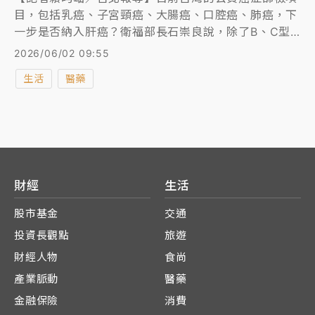
目，包括乳癌、子宮頸癌、大腸癌、口腔癌、肺癌，下
一步是否納入肝癌？衛福部長石崇良說，除了B、C型
肝炎等病毒性肝炎，代謝症候群和脂肪肝也有肝癌風
2026/06/02 09:55
險，目前正由國民健康署研擬，由非病毒性肝炎引起的
生活
醫藥
早期肝癌偵測計畫。
財經
生活
股市基金
交通
投資長觀點
旅遊
財經人物
食尚
產業脈動
醫藥
金融保險
消費