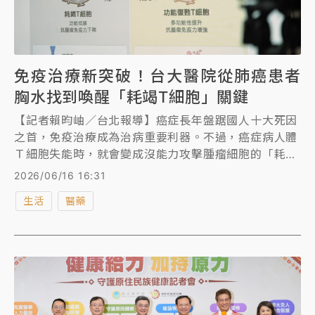
免疫治療新突破！台大醫院從肺癌患者
胸水找到喚醒「耗竭T細胞」關鍵
【記者賴昀岫／台北報導】癌症長年盤踞國人十大死因
之首，免疫治療成為治病重要利器。不過，癌症病人體
Ｔ細胞失能時，就會變成沒能力攻擊腫瘤細胞的「耗竭
T細胞」，台大醫院團隊分析肺癌病人原本要丟棄的胸
2026/06/16 16:31
腔積水，進一步發現原本主要用於血癌、淋巴癌等少數
生活
醫藥
癌症的「BET抑制劑」，可以改善Ｔ細胞代謝功能，甚
至提升攻擊腫瘤的能力，可與免疫治療合併使用、提升
療效。