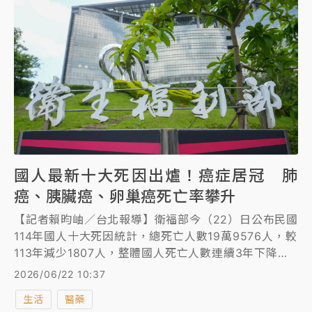
國人最新十大死因出爐！癌症居冠 肺
癌、胰臟癌、卵巢癌死亡率攀升
【記者賴昀岫／台北報導】衛福部今（22）日公布民國
114年國人十大死因統計，總死亡人數19萬9576人，較
113年減少1807人，整體國人死亡人數連續3年下降；
癌症則連續44年蟬聯十大死因之首，十大癌症排名和去
2026/06/22 10:37
年完全相同，氣管、支氣管和肺癌仍居冠。十大癌症除
生活
醫藥
肺癌、胰臟癌、卵巢癌標準化死亡率較113年上升，餘