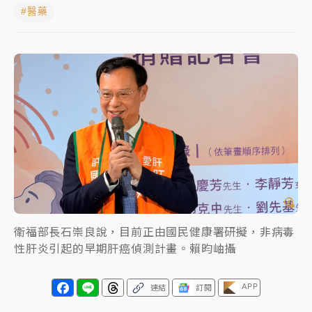
#醫藥
女律師陳昱瑄詐慈濟10億！黃金158kg遭查扣畫面曝光
暑假過三周才推「E宿新北打卡趣」！抽獎程序複雜 觀
旅局回應了
中信慈善基金會想增加董事人數！辜仲諒向法院聲請遭
駁 理由曝光
故宮《龍藏經》特展第2檔！今線上預約開賣一度塞車
周六起展出延長至晚上7時
台東農業處長涉圖利渡假村！東檢抗告成功 今重開羈
押庭
衛福部長石崇良說，目前正由國民健康署研擬，非病毒
父親節泡湯了！中颱白海豚雨彈轟3天 「紅到發紫」降
性肝炎引起的早期肝癌偵測計畫。賴昀岫攝
雨熱區曝
APP
連結
訂閱