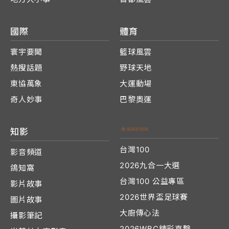
國際
體育
寰宇要聞
籃球風雲
熱搜話題
野球天地
東協萬象
大運動場
奇人妙事
巴黎奧運
知影
台灣100
影音頻道
2026九合一大選
鴿知窩
台灣100 公益專區
影片故事
2026世界盃足球賽
圖片故事
大廚傳心法
攝影筆記
2026WBC精彩直擊