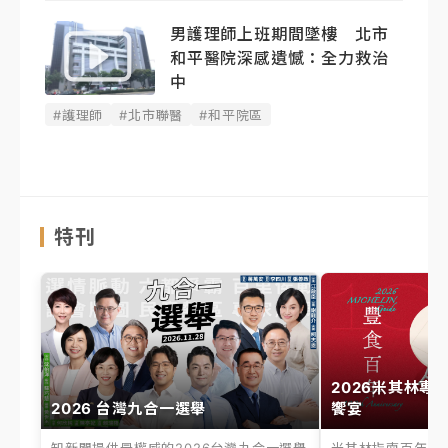
男護理師上班期間墜樓 北市
和平醫院深感遺憾：全力救治
中
#護理師
#北市聯醫
#和平院區
特刊
2026米其林專
2026 台灣九合一選舉
饗宴