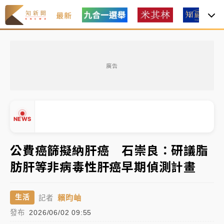
最新
女律師陳昱瑄詐慈濟10億！黃金158kg遭查扣畫面曝光
廣告
暑假過三周才推「E宿新北打卡趣」！抽獎程序複雜 觀
旅局回應了
中信慈善基金會想增加董事人數！辜仲諒向法院聲請遭
NEWS
駁 理由曝光
故宮《龍藏經》特展第2檔！今線上預約開賣一度塞車
公費癌篩擬納肝癌 石崇良：研議脂
周六起展出延長至晚上7時
肪肝等非病毒性肝癌早期偵測計畫
台東農業處長涉圖利渡假村！東檢抗告成功 今重開羈
▲
押庭
▼
賴昀岫
生活
記者
父親節泡湯了！中颱白海豚雨彈轟3天 「紅到發紫」降
發布
2026/06/02 09:55
雨熱區曝