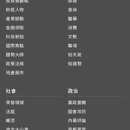
投資長觀點
旅遊
財經人物
食尚
產業脈動
醫藥
金融保險
消費
科技新知
文教
國際焦點
職場
趨勢大師
知天氣
政策法規
知運勢
地產房市
社會
政治
突發現場
黨政要聞
法庭
國會攻防
暖流
內幕評論
地方大小事
首都風雲