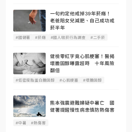
一句約定他戒掉39年菸癮！
老爸陪女兒減肥、自己成功戒
菸半年
#國健署
#菸癮
#國人吸菸行為調查
#二手菸
健檢零紅字竟心肌梗塞！醫揭
壞膽固醇曝露超時 十年風險
翻倍
#低密度脂蛋白膽固醇
#心肌梗塞
#壞膽固醇
熊本強震避難婦疑中暑亡 國
健署提醒慢性病患慎防熱傷害
#中暑
#熱傷害