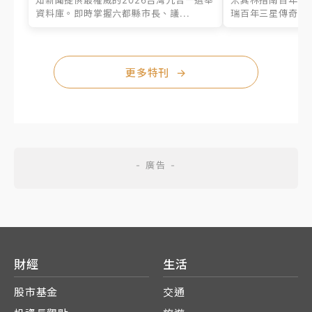
知新聞提供最權威的2026台灣九合一選舉
米其林指南百年之
資料庫。即時掌握六都縣市長、議...
瑞百年三星傳奇、台
更多特刊
→
財經
生活
股市基金
交通