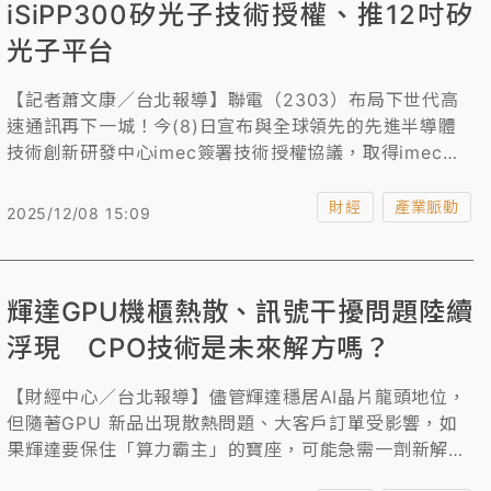
iSiPP300矽光子技術授權、推12吋矽
光子平台
【記者蕭文康／台北報導】聯電（2303）布局下世代高
速通訊再下一城！今(8)日宣布與全球領先的先進半導體
技術創新研發中心imec簽署技術授權協議，取得imec
iSiPP300矽光子製程，該製程具備共封裝光學(Co-
Packaged Optics, CPO)相容性，將加速聯電矽光子技
財經
產業脈動
2025/12/08 15:09
術發展藍圖。聯電強調，藉由此次授權合作，公司將推出
12吋矽光子平台，以瞄準下世代高速連接應用市場。
輝達GPU機櫃熱散、訊號干擾問題陸續
浮現 CPO技術是未來解方嗎？
【財經中心／台北報導】儘管輝達穩居AI晶片龍頭地位，
但隨著GPU 新品出現散熱問題、大客戶訂單受影響，如
果輝達要保住「算力霸主」的寶座，可能急需一劑新解
方。