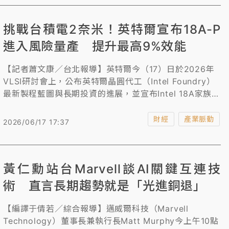
產，第二代2028年量產，而2026年資料中心營收可望超
過20億美元，2027年的可服務市場規模可達800億美
挑戰台積電2奈米！英特爾宣布18A-P
元，聯發科也將市佔率目標從上季預估的10%至15%，提
高至15%至20%。
進入風險量產 提升最高9%效能
【記者蕭文康／台北報導】英特爾今（17）日於2026年
VLSI研討會上，公布英特爾晶圓代工（Intel Foundry）
最新製程藍圖與長期投資的進展，並宣布Intel 18A家族首
款效能強化版本Intel 18A-P已正式進入風險量產（Risk
Production）階段，依照去年向客戶及合作夥伴公布的
財經
產業脈動
2026/06/17 17:37
時程順利推進。透過電晶體、互連與設計協同最佳化，
Intel 18A-P可在相同功耗下提升最高9%效能，或於相同
效能下降低最高18%功耗，並提升散熱能力。
黃仁勳站台Marvell談AI關鍵互連技
術 直言長期趨勢就是「光進銅退」
【編譯于倩若／綜合報導】邁威爾科技（Marvell
Technology）董事長兼執行長Matt Murphy今上午10點