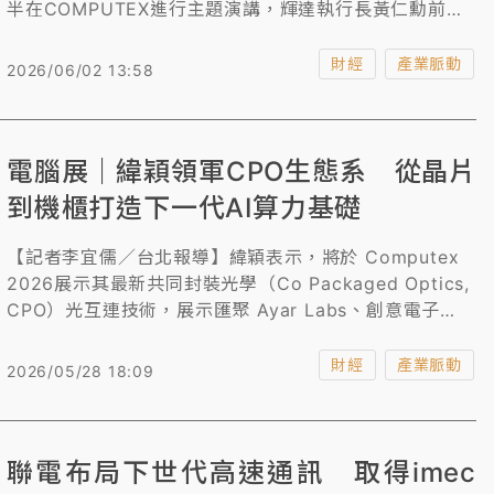
半在COMPUTEX進行主題演講，輝達執行長黃仁勳前往
站台。黃仁勳與Matt Murphy聊了當前AI領域最熱門、最
關鍵核心話題：互連技術，並明確指出，長期而言，確實
財經
產業脈動
2026/06/02 13:58
是「光進銅退」。
電腦展｜緯穎領軍CPO生態系 從晶片
到機櫃打造下一代AI算力基礎
【記者李宜儒／台北報導】緯穎表示，將於 Computex
2026展示其最新共同封裝光學（Co Packaged Optics,
CPO）光互連技術，展示匯聚 Ayar Labs、創意電子
（GUC）、波若威 ( Browave)、康寧 ( Corning
Incorporated )、上詮 ( FOCI )、Molex、SENKO 及
財經
產業脈動
2026/05/28 18:09
泰科電子 ( TE Connectivity) 等生態系夥伴，完整呈現
CPO 從晶片創新走向資料中心部署的完整路徑，推動 AI
scale up 架構邁向新里程碑。
聯電布局下世代高速通訊 取得imec