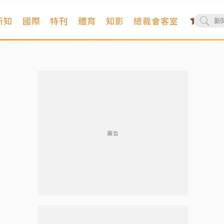
新知
國際
特刊
體育
知影
總裁會客室
廣告