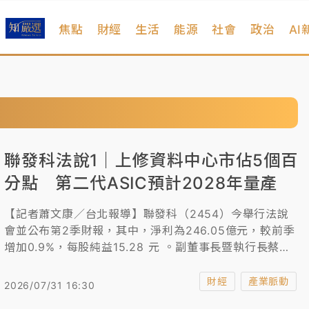
焦點
財經
生活
能源
社會
政治
AI
聯發科法說1｜上修資料中心市佔5個百
分點 第二代ASIC預計2028年量產
【記者蕭文康／台北報導】聯發科（2454）今舉行法說
會並公布第2季財報，其中，淨利為246.05億元，較前季
增加0.9%，每股純益15.28 元 。副董事長暨執行長蔡力
行針對第3季營運展望預估營收約1522~1598億元，較前
1季持平至成長5%，毛利率達46%±1.5%。他透露與美國1
財經
產業脈動
2026/07/31 16:30
家CSP大廠合作AI加速器ASIC，預計今年第4季進入量