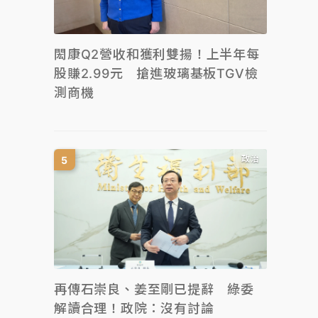
閎康Q2營收和獲利雙揚！上半年每
股賺2.99元 搶進玻璃基板TGV檢
測商機
政治
再傳石崇良、姜至剛已提辭 綠委
解讀合理！政院：沒有討論