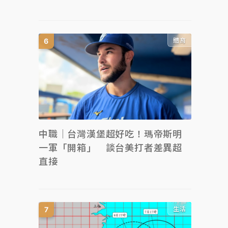
體育
中職｜台灣漢堡超好吃！瑪帝斯明
一軍「開箱」 談台美打者差異超
直接
生活