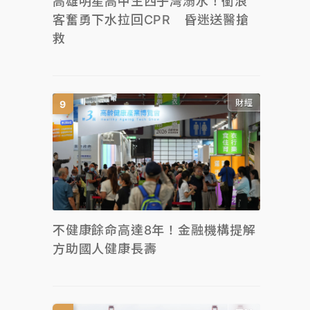
高雄明星高中生西子灣溺水！衝浪
客奮勇下水拉回CPR 昏迷送醫搶
救
財經
不健康餘命高達8年！金融機構提解
方助國人健康長壽