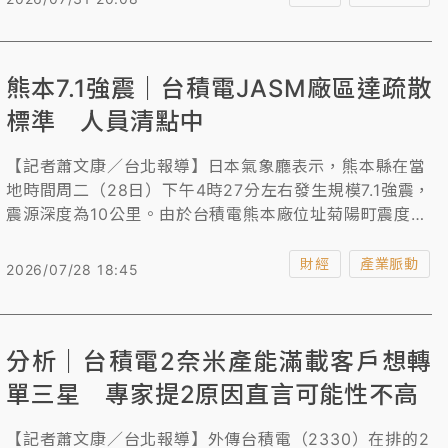
台積電高層贈股最高金額。
熊本7.1強震｜台積電JASM廠區達疏散
標準 人員清點中
【記者蕭文康／台北報導】日本氣象廳表示，熊本縣在當
地時間周二（28日）下午4時27分左右發生規模7.1強震，
震源深度為10公里。由於台積電熊本廠位址菊陽町震度達
5+，對此，台積電回應，今日本熊本發生地震，台積電位
於日本熊本的JASM廠區達疏散標準，以人員安全為第一
財經
產業脈動
2026/07/28 18:45
優先，依緊急應變程序進行人員室內及室外疏散與清點
中。
分析｜台積電2奈米產能滿載客戶想轉
單三星 專家提2原因直言可能性不高
【記者蕭文康／台北報導】外傳台積電（2330）在排的2