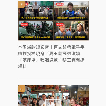
生活
本周爆款短影音｜柯文哲帶電子手
鐶拄拐杖現身／周玉蔻誣張淑娟
「滾床單」哽咽道歉！蔡玉真開撕
爆料
政治