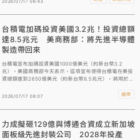
2026/07/17 08:43
1.98億元新台幣）。對此，他透露，主要看好工程服務市
場發展，收購標的將納入光聚晶電旗下，同時看好熊本未
來在半導體產業發展的龐大商機。
台積電加碼投資美國3.2兆！投資總額
達8.5兆元 美商務部：將先進半導體
製造帶回來
台積電宣布加碼投資美國1000億美元（約新台幣3.2
兆），美國商務部今天表示，這項宣布使得台積電在美投
資總額達到2650億美元（約新台幣8.5兆元），將用於打
造10多座先進設施，預計創造大量的營建與高科技就業機
會。
國際
2026/07/17 08:07
力成擬砸129億與博通合資成立新加坡
面板級先進封裝公司 2028年投產