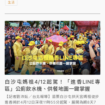
生活
期盼透過此活動串聯「藍天海岸—古蹟文化」廊帶，讓
遊客一次飽覽八里左岸的史前文明與淡水右岸的百年古
蹟，深度體驗獨特的雙城美學。
白沙屯媽祖4/12起駕！「進香LINE專
區」公廁飲水機、供餐地圖一鍵掌握
【記者劉沛妘／台北報導】苗栗白沙屯拱天宮媽祖徒步
進香將於4月12日深夜11時55分起駕，展開為期8天7