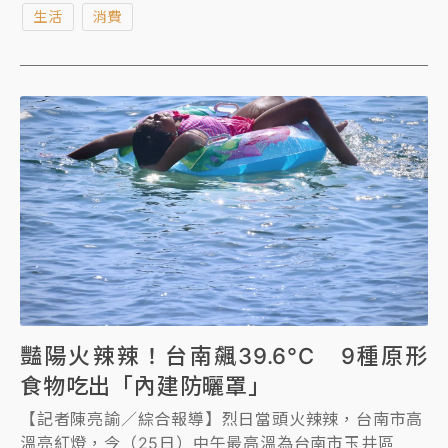
生活
消費
49送50；OKmart飲品單杯折10元、風味飲約82折，
消費滿百抽日本來回機票。
豔陽火辣辣！台南飆39.6°C 9種原形
食物吃出「內建防曬罩」
【記者陳亮諭／綜合報導】烈日當頭火辣辣，台南市高
溫亮紅燈，今（25日）中午最高溫為台南市玉井區