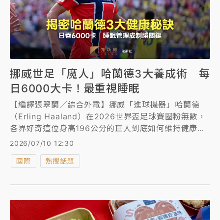
挪威世足「魔人」哈蘭德3大養成術 每
日6000大卡！最重視睡眠
【編譯張翠蘭／綜合外電】挪威「進球機器」哈蘭德
（Erling Haaland）在2026世界盃足球賽圈粉無數，
各界好奇這位身高196公分的巨人到底如何維持健康的
秘訣。根據外媒，哈蘭德每天攝取6000卡路里的飲
2026/07/10 12:30
食，除了健康飲食和保持體形，睡眠是他日常生活的第
國際
熱搜話題
三大支柱。