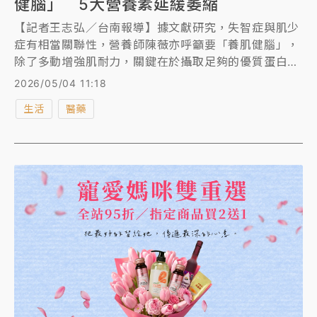
健腦」 5大營養素延緩萎縮
【記者王志弘／台南報導】據文獻研究，失智症與肌少
症有相當關聯性，營養師陳薇亦呼籲要「養肌健腦」，
除了多動增強肌耐力，關鍵在於攝取足夠的優質蛋白
質，以及適時補充Omega-3、薑黃素、維生素D、益
2026/05/04 11:18
生菌等，能有效延緩腦部萎縮與認知功能退化，避免落
生活
醫藥
入生理與大腦雙重老化的惡性循環。