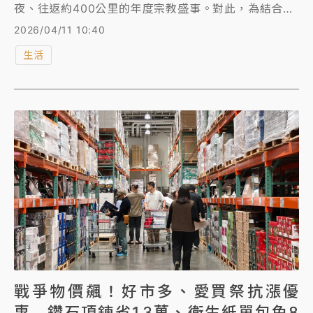
夜、往返約400公里的年度宗教盛事。對此，為結合傳
統信仰與現代環保理念，環境部今年於官方
2026/04/11 10:40
LINE（LINE OA）推出「白沙屯媽祖進香專區」，整
生活
合白沙屯媽祖即時定位、環保供餐地圖及一鍵查詢鄰近
的「公共廁所」與「飲水機」位置，讓信眾一手掌握所
有資訊。另外，台鐵公司也特別結合台灣深厚的民間信
仰文化與鐵道旅行記憶，推出「媽祖隨行・保安同行」
系列祈福商品，優惠組合一次看。
戰爭物價飆！好市多、愛買祭抗漲優
惠 鑽石項鍊省1.3萬、衛生紙單包免8