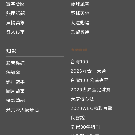
寰宇要聞
籃球風雲
熱搜話題
野球天地
東協萬象
大運動場
奇人妙事
巴黎奧運
知影
台灣100
影音頻道
2026九合一大選
鴿知窩
台灣100 公益專區
影片故事
2026世界盃足球賽
圖片故事
大廚傳心法
攝影筆記
2026WBC精彩直擊
米其林大廚影音
良醫說
健保30年特刊