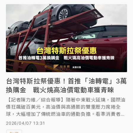
「自有品牌」背後的利潤真相與藥物差異，提醒消費者
別輕易被話術牽著鼻子走。
台灣特斯拉祭優惠！首推「油轉電」3萬
換購金 戰火燒高油價電動車獲青睞
【記者陳力維／綜合報導】隨著中東戰火延燒，國際油
價狂飆破百美元，高油價與高通膨的雙重壓力席捲全
球，大幅增加了傳統燃油車的通勤負擔。看準消費者對
抗通膨的需求與電動車詢問度激增，台灣特斯拉
2026/04/07 13:31
（Tesla）於第二季首度祭出「油轉電換購補貼」方