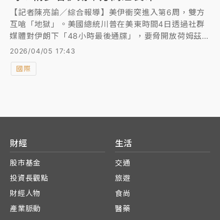
【記者陳亮諭／綜合報導】美伊衝突進入第6周，雙方
互嗆「地獄」。美國總統川普在美東時間4日透過社群
媒體對伊朗下「48小時最後通牒」，要脅開放荷姆茲海
峽，否則面臨毀滅性打擊；隨後傳出針對德黑蘭的大規
2026/04/05 17:43
模攻擊，造成多名伊朗軍方高層喪命。伊朗強硬回應，
國際
並反嗆「地獄之門將為你們敞開」。
財經
生活
股市基金
交通
投資長觀點
旅遊
財經人物
食尚
產業脈動
醫藥