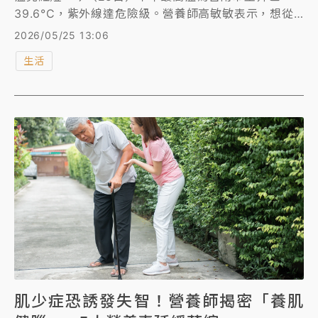
39.6°C，紫外線達危險級。營養師高敏敏表示，想從
體內養出防護罩，每天可多攝取9種防曬食物，如黃豆
2026/05/25 13:06
製品、鮭魚及西瓜等食材，提醒曬黑也別慌張，皮膚代
生活
謝周期約28天，持續補充抗氧化食物、做好外在防曬，
膚色會隨著代謝慢慢亮回來。
肌少症恐誘發失智！營養師揭密「養肌