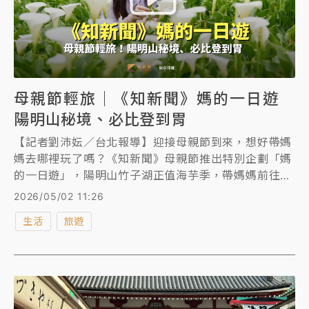
母親節輕旅｜《知新聞》媽的一日遊
陽明山秘境、必比登到胃
【記者劉沛妘／台北報導】迎接母親節到來，想好帶媽
媽去哪裡玩了嗎？《知新聞》母親節推出特別企劃「媽
的一日遊」，陽明山竹子湖正值海芋季，帶媽媽前往山
上賞花、體驗生態人文，傍晚再到山下士林夜市大啖米
2026/05/02 11:26
其林必比登美食！
生活
旅遊