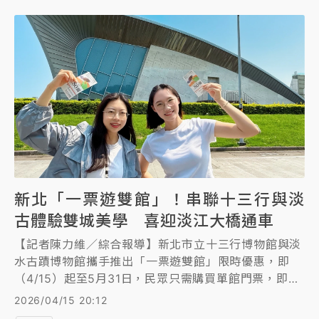
外籍旅客消費以住宿費為最大宗，而歐美旅客則因偏好
長期停留，在人均消費金額上名列前茅。
新北「一票遊雙館」！串聯十三行與淡
古體驗雙城美學 喜迎淡江大橋通車
【記者陳力維／綜合報導】新北市立十三行博物館與淡
水古蹟博物館攜手推出「一票遊雙館」限時優惠，即
（4/15）起至5月31日，民眾只需購買單館門票，即可
憑票根免費暢遊兩館，且時間正好迎接5月份淡江大橋
2026/04/15 20:12
通車，配合「2026新北考古季」，新北市政府文化局