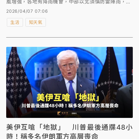
風增強，各地有降雨機會，中部以北須慎防雷陣雨，北
部更有局部大雨機率。明（8日）起東北季風減弱、水
2026/04/07 07:06
氣減少，周四（９日）至下周一（１３日），各地將轉
生活
知天氣
為晴到多雲、溫暖微熱的穩定天氣。
美伊互嗆「地獄」 川普最後通牒48小
時！稱多名伊朗軍方高層喪命