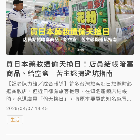
買日本藥妝遭偷天換日！店員結帳暗塞
商品、給空盒 苦主怒揭避坑指南
【記者陳力維／綜合報導】許多台灣旅客赴日旅遊時必
逛藥妝店，但近日卻有旅客抱怨，在知名連鎖店結帳
時，竟遭店員「偷天換日」，將原本要買的知名感冒藥
掉包成店家推銷品牌。此事件在網路上引發廣大迴響，
2026/04/07 14:45
不少受害者紛紛出面指控該店員的強迫推銷、結帳多刷
生活
條碼，甚至結帳後袋中只被放入空盒等誇張行徑。對
此，前台大感染科醫師孔祥琪、日本旅遊達人「林氏
璧」呼籲民眾結帳時務必盯緊，並親自解析藥妝店狂推