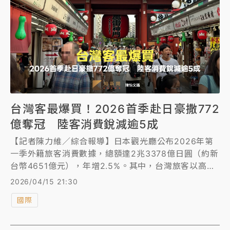
台灣客最爆買！2026首季赴日豪撒772
億奪冠 陸客消費銳減逾5成
【記者陳力維／綜合報導】日本觀光廳公布2026年第
一季外籍旅客消費數據，總額達2兆3378億日圓（約新
台幣4651億元），年增2.5%。其中，台灣旅客以高達
3884億日圓（約新台幣772億元）的消費額，傲視全
2026/04/15 21:30
球奪下冠軍，占比達16.6%。相較之下，曾是最大消費
國際
來源的中國旅客，因受政策影響，消費額大幅衰退
50.4%。儘管如此，台灣、韓國與多國旅客的顯著成
長，成功填補了陸客減少的缺口。此外，數據顯示整體