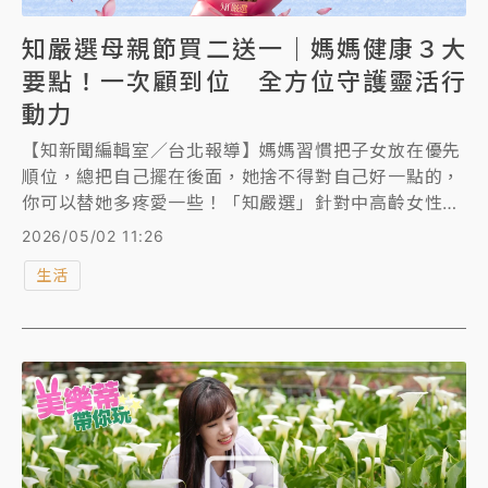
知嚴選母親節買二送一｜媽媽健康３大
要點！一次顧到位 全方位守護靈活行
動力
【知新聞編輯室／台北報導】媽媽習慣把子女放在優先
順位，總把自己擺在後面，她捨不得對自己好一點的，
你可以替她多疼愛一些！「知嚴選」針對中高齡女性，
一次整合3款長輩最需要的核心保健品，「UC-II關健守
2026/05/02 11:26
護」、「頂級魚油」與「葉黃素活力飲」全方位守護組
生活
合，關節、心血管、眼睛一次顧到位，祭出母親節檔期
祭出「買二送一」超強優惠。