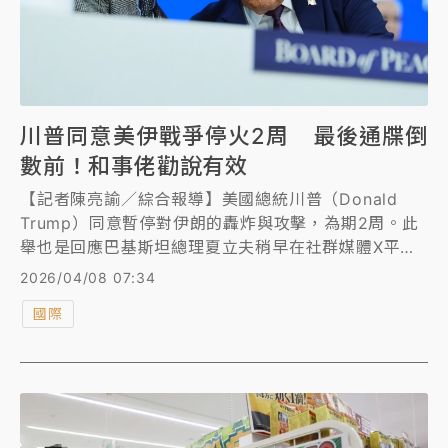
川普同意美伊戰爭停火2周 最後通牒倒
數前！和事佬勸說有效
【記者陳亮諭／綜合報導】美國總統川普（Donald
Trump）同意暫停對伊朗的轟炸與攻擊，為期2周。此
舉也是回應巴基斯坦總理夏立夫稍早在社群媒體X平台
的發文，和平解決中東戰火有望在不久的未來有實質成
2026/04/08 07:34
果，「我懇請川普總統將這個最後期限延長2周。」
國際