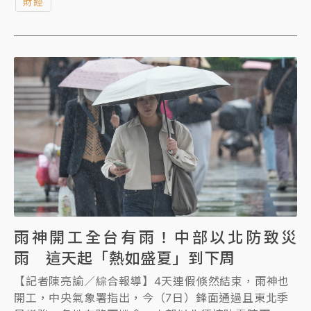
財經
案，提供不限品牌換購加碼3萬元的優惠。在全球油價
波動的背景下，電動車憑藉著每年基本開銷僅約燃油車
三分之一的絕對經濟優勢，正重新獲得全球消費者的關
愛眼神，更助攻特斯拉在台灣創下亮眼銷售佳績。
雨神開工全台有雨！中部以北防致災
雨 這天起「熱如盛夏」到下周
【記者陳亮諭／綜合報導】4天連假倏然結束，雨神也
開工，中央氣象署指出，今（7日）鋒面通過且東北季