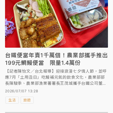
台鐵便當年賣1千萬個！農業部攜手推出
199元鯛鰻便當 限量1.4萬份
【記者陳怡文／台北報導】迎接浪漫七夕情人節，並呼
應7月「土用丑日」吃鰻補元氣的飲食文化，農業部部
長陳駿季、農業部漁業署署長王茂城攜手台鐵公司董事
長鄭光遠與嘉義縣縣長翁章梁，今(7/7)日推出「鰻鰻
2026/07/07 13:28
情意 鯛嘴好滋味」台鐵聯名便當，以國產台灣鰻魚及
生活
旅遊
台灣鯛作為雙主菜，結合國產米飯、香菇及娃娃菜等時
蔬，打造兼具美味、營養與節慶巧思的限定便當，販售