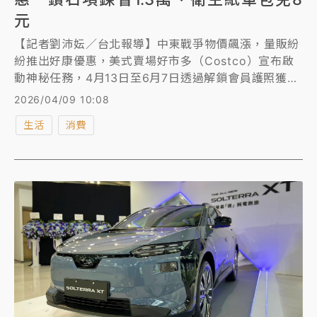
元
【記者劉沛妘／台北報導】中東戰爭物價飆漲，量販紛
紛推出好康優惠，美式賣場好市多（Costco）宣布啟
動神秘任務，4月13日至6月7日透過解鎖會員護照獲取
多項折扣資訊，宣傳影片還由好市多亞太區總裁張嗣漢
2026/04/09 10:08
親自上陣，整體優惠金額上看萬元以上，例如原價逾6
生活
消費
萬元的「鑽石項鍊」，最高現省約1.3萬元。另外，愛
買量販自即日起至4月21日推出「春季限時激省強
檔」，精選超過20項民生關鍵品類與指標性品牌「滿額
現折」。優惠品項一次看。