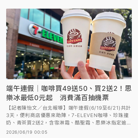
期間自今年7月7日起至8月23日，每個便當售價199
元，限量供應1.4萬個。
端午連假｜咖啡買49送50、買2送2！思
樂冰最低0元起 消費滿百抽機票
【記者陳怡文／台北報導】端午連假(6/19至6/21)共計
3天，便利商店優惠來助陣，7-ELEVEN咖啡、珍珠撞
奶、青茶買2送2，含雪淋霜、酷聖霜、思樂冰指定逾百
款冰品任2件最低0元起；全家霜淇淋下殺6折、咖啡組
2026/06/19 00:05
最低62折；萊爾富咖啡、黑糖奶茶買1送1，囤貨組買