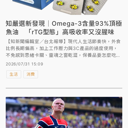
知嚴選新發現｜Omega-3含量93%頂極
魚油 「rTG型態」高吸收率又沒腥味
【知新聞編輯室／台北報導】現代人生活節奏快，外食
比例長期偏高，加上工作壓力與3C產品的過度使用，
不免感到思緒卡關、靈魂之窗乾澀，保養品要怎麼吃得
到位，中租企業旗下「仲安家頂極魚油」主打高純度與
2026/07/31 15:09
高吸收率，以93% Omega-3含量與rTG型態為核心特
生活
消費
色，鎖定追求效率保養的族群。