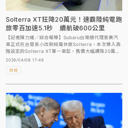
Solterra XT狂降20萬元！速霸陸純電跑
旅零百加速5.1秒 續航破600公里
【記者陳力維／綜合報導】Subaru台灣總代理意美汽
車正式在台發表小改款純電休旅Solterra，本次導入高
階設定的Solterra XT單一車型，售價大幅調降20萬
元，以169.8萬元的震撼價搶市。全新Solterra XT不僅
2026/04/08 17:49
價格更具競爭力，動力表現更是全面進化，雙馬達四驅
財經
系統後綜效馬力高達338匹，零百加速僅需5.1秒。此
外，透過電池與效能的優化，其NEDC最高續航里程從
500公里提升至601公里，充電效率與內外觀科技配備
也皆有感升級，總代理回饋消費者，前50名車主還可享
有專屬1.99%低利率72期全額貸款，與U-Power充電6
折優惠。