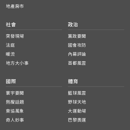
地產房市
社會
政治
突發現場
黨政要聞
法庭
國會攻防
暖流
內幕評論
地方大小事
首都風雲
國際
體育
寰宇要聞
籃球風雲
熱搜話題
野球天地
東協萬象
大運動場
奇人妙事
巴黎奧運