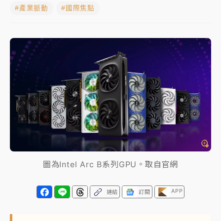
#產業脈動
#國際焦點
白海豚逼近！北市水門只出不進 未移置車輛最高罰
4800＋拖吊費
白海豚逼近！新北高灘地停車場下午4時強制拖吊 中午
開放水門周邊紅黃線停車
父親節玩樂園！六福村今明2天「爸爸免費」 遠雄海洋
買1送1
中颱白海豚環流掠北海！今明防劇烈降雨 東部高溫飆
38度
圖為Intel Arc B系列GPU。取自官網
APP
連結
訂閱