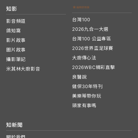
知影
台灣100
影音頻道
2026九合一大選
鴿知窩
台灣100 公益專區
影片故事
2026世界盃足球賽
圖片故事
大廚傳心法
攝影筆記
2026WBC精彩直擊
米其林大廚影音
良醫說
健保30年特刊
美樂蒂帶你玩
頭家有事嗎
知新聞
關於我們