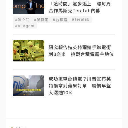
「這時間」逐步追上 曝每周
合作馬斯克Terafab內幕
#Terafab
#陳立武
#英特爾
#台積電
#AI Agent
研究報告指英特爾攜手聯電衝
刺3奈米 挑戰台積電霸主地位
成功搶單台積電？川普宣布英
特爾拿到蘋果訂單 股價早盤
大漲逾10%