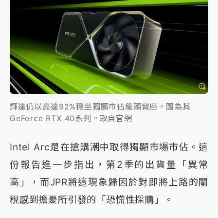
輝達仍以高達92%穩坐獨顯市佔龍頭寶座。圖為其
GeForce RTX 40系列。取自官網
Intel Arc是在搶購潮中取得獨顯市場市佔。這
份報告進一步指出，第2季的出貨量「異常
高」，而JPR將這現象歸因於對即將上路的關
稅感到擔憂所引發的「恐慌性採購」。