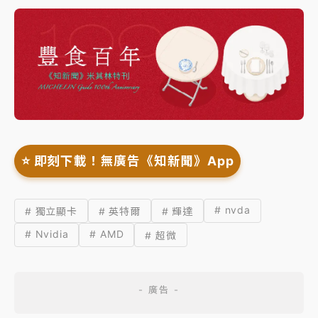
⭐️ 即刻下載！無廣告《知新聞》App
# nvda
# 獨立顯卡
# 英特爾
# 輝達
# Nvidia
# AMD
# 超微