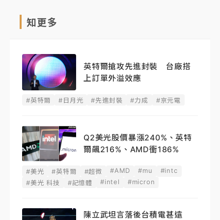
知更多
英特爾搶攻先進封裝 台廠搭
上訂單外溢效應
#英特爾
#日月光
#先進封裝
#力成
#京元電
Q2美光股價暴漲240%、英特
爾飆216%、AMD衝186%
#AMD
#mu
#intc
#美光
#英特爾
#超微
#intel
#micron
#美光 科技
#記憶體
陳立武坦言落後台積電甚遠