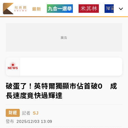
最新
中颱白海豚風雨來了！中部以北防豪雨 今晚、明天影
響最劇烈
廣告
白海豚逼近！北市水門只出不進 未移置車輛最高罰
4800＋拖吊費
白海豚逼近！新北高灘地停車場下午4時強制拖吊 中午
NEWS
開放水門周邊紅黃線停車
父親節玩樂園！六福村今明2天「爸爸免費」 遠雄海洋
破蛋了！英特爾獨顯市佔首破0 成
買1送1
長速度竟快過輝達
中颱白海豚環流掠北海！今明防劇烈降雨 東部高溫飆
▲
38度
▼
SJ
財經
記者
中颱白海豚風雨來了！中部以北防豪雨 今晚、明天影
發布
2025/12/03 13:09
響最劇烈