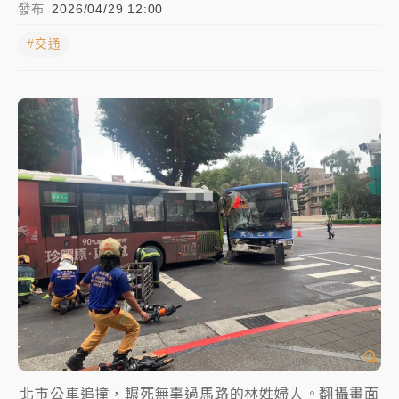
發布
2026/04/29 12:00
女律師陳昱瑄詐慈濟10億！黃金158kg遭查扣畫面曝光
#交通
暑假過三周才推「E宿新北打卡趣」！抽獎程序複雜 觀
旅局回應了
中信慈善基金會想增加董事人數！辜仲諒向法院聲請遭
駁 理由曝光
故宮《龍藏經》特展第2檔！今線上預約開賣一度塞車
周六起展出延長至晚上7時
台東農業處長涉圖利渡假村！東檢抗告成功 今重開羈
押庭
父親節泡湯了！中颱白海豚雨彈轟3天 「紅到發紫」降
雨熱區曝
北市公車追撞，輾死無辜過馬路的林姓婦人。翻攝畫面