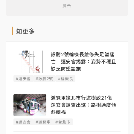
知更多
詠勝2號輪機長維修失足墜落
亡 運安會揭露：姿勢不穩且
缺乏防墜設施
#運安會
#詠勝2號
#輪機長
遊覽車撞北市行道樹致21傷
運安會調查出爐：路樹過度傾
斜釀禍
#運安會
#遊覽車
#台北市