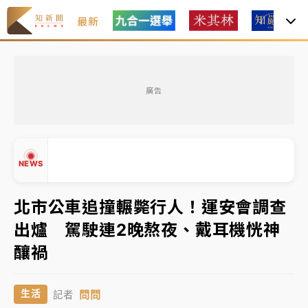
最新
女律師陳昱瑄詐慈濟10億！黃金158kg遭查扣畫面曝光
廣告
暑假過三周才推「E宿新北打卡趣」！抽獎程序複雜 觀
旅局回應了
中信慈善基金會想增加董事人數！辜仲諒向法院聲請遭
NEWS
駁 理由曝光
故宮《龍藏經》特展第2檔！今線上預約開賣一度塞車
北市公車追撞輾斃行人！運安會調查
周六起展出延長至晚上7時
出爐 駕駛連2晚熬夜、戴耳機恍神
台東農業處長涉圖利渡假村！東檢抗告成功 今重開羈
▲
釀禍
押庭
▼
父親節泡湯了！中颱白海豚雨彈轟3天 「紅到發紫」降
問問
生活
記者
雨熱區曝