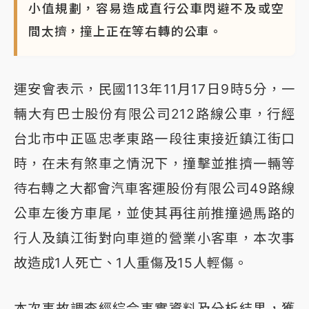
小值規劃，容易造成直行公車閃避不及或空
間太擠，撞上正在等右轉的公車。
運安會表示，民國113年11月17日9時5分，一
輛大有巴士股份有限公司212路線公車，行經
台北市中正區忠孝東路一段往東接近鎮江街口
時，在未有煞車之情況下，撞擊並推擠一輛等
待右轉之大都會汽車客運股份有限公司49路線
公車左後方車尾，並使其再往前推撞過馬路的
行人及鎮江街對向車道的營業小客車，本次事
故造成1人死亡、1人重傷及15人輕傷。
本次事故調查經綜合事實資料及分析結果，獲