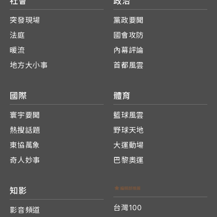
社會
政治
突發現場
黨政要聞
法庭
國會攻防
暖流
內幕評論
地方大小事
首都風雲
國際
體育
寰宇要聞
籃球風雲
熱搜話題
野球天地
東協萬象
大運動場
奇人妙事
巴黎奧運
知影
台灣100
影音頻道