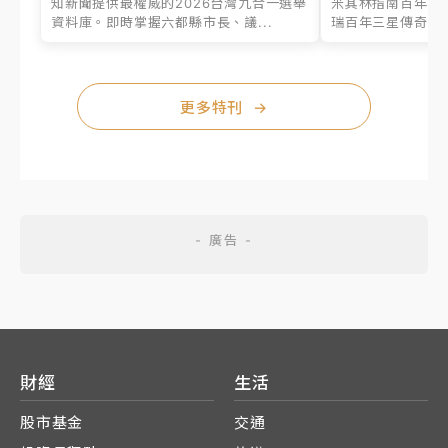
知新聞提供最權威的2026台灣九合一選舉
米其林指南百年之
資料庫。即時掌握六都縣市長、議...
瑞百年三星傳奇、台
更多特刊
→
財經
生活
股市基金
交通