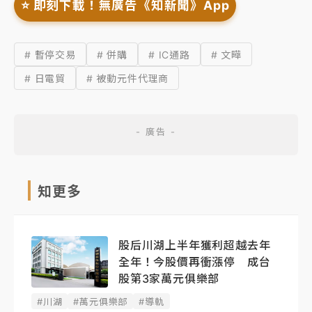
⭐️ 即刻下載！無廣告《知新聞》App
# 暫停交易
# 併購
# IC通路
# 文曄
# 日電貿
# 被動元件代理商
知更多
股后川湖上半年獲利超越去年
全年！今股價再衝漲停 成台
股第3家萬元俱樂部
#川湖
#萬元俱樂部
#導軌