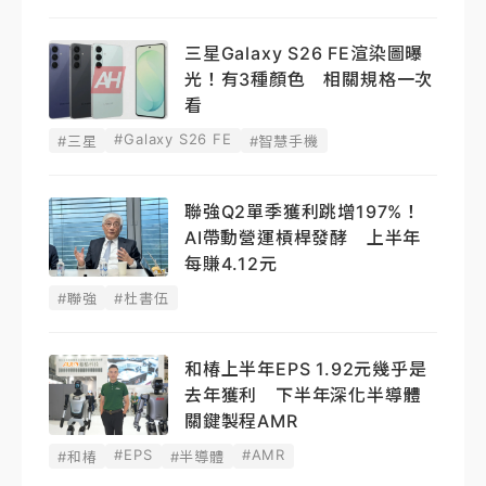
三星Galaxy S26 FE渲染圖曝
光！有3種顏色 相關規格一次
看
#Galaxy S26 FE
#三星
#智慧手機
聯強Q2單季獲利跳增197%！
AI帶動營運槓桿發酵 上半年
每賺4.12元
#聯強
#杜書伍
和椿上半年EPS 1.92元幾乎是
去年獲利 下半年深化半導體
關鍵製程AMR
#EPS
#AMR
#和椿
#半導體