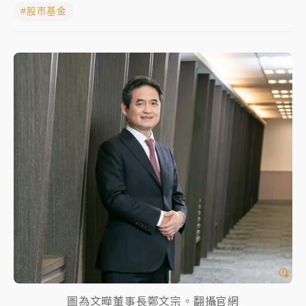
#股市基金
女律師陳昱瑄詐慈濟10億！黃金158kg遭查扣畫面曝光
暑假過三周才推「E宿新北打卡趣」！抽獎程序複雜 觀
旅局回應了
中信慈善基金會想增加董事人數！辜仲諒向法院聲請遭
駁 理由曝光
故宮《龍藏經》特展第2檔！今線上預約開賣一度塞車
周六起展出延長至晚上7時
台東農業處長涉圖利渡假村！東檢抗告成功 今重開羈
押庭
父親節泡湯了！中颱白海豚雨彈轟3天 「紅到發紫」降
雨熱區曝
圖為文曄董事長鄭文宗。翻攝官網