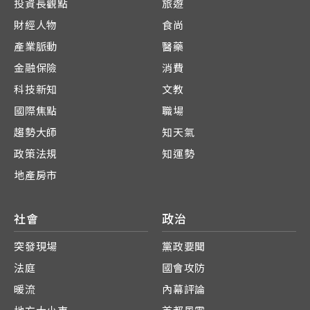
投資長觀點
旅遊
財經人物
食尚
產業脈動
醫藥
金融保險
消費
科技新知
文教
國際焦點
職場
趨勢大師
知天氣
政策法規
知運勢
地產房市
社會
政治
突發現場
黨政要聞
法庭
國會攻防
暖流
內幕評論