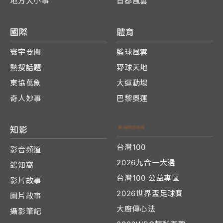
地方大小事
首都風雲
國際
體育
寰宇要聞
籃球風雲
熱搜話題
野球天地
東協萬象
大運動場
奇人妙事
巴黎奧運
知影
台灣100
影音頻道
2026九合一大選
鴿知窩
台灣100 公益專區
影片故事
2026世界盃足球賽
圖片故事
大廚傳心法
攝影筆記