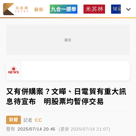
最新
女律師陳昱瑄詐慈濟10億！黃金158kg遭查扣畫面曝光
廣告
暑假過三周才推「E宿新北打卡趣」！抽獎程序複雜 觀
旅局回應了
中信慈善基金會想增加董事人數！辜仲諒向法院聲請遭
NEWS
駁 理由曝光
故宮《龍藏經》特展第2檔！今線上預約開賣一度塞車
又有併購案？文曄、日電貿有重大訊
周六起展出延長至晚上7時
息待宣布 明股票均暫停交易
台東農業處長涉圖利渡假村！東檢抗告成功 今重開羈
▲
押庭
▼
CC
財經
記者
父親節泡湯了！中颱白海豚雨彈轟3天 「紅到發紫」降
發布
2025/07/14 20:45
(更新 2025/07/14 21:07)
雨熱區曝