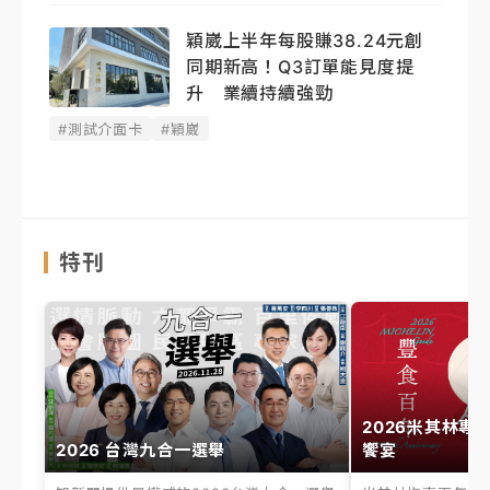
穎崴上半年每股賺38.24元創
同期新高！Q3訂單能見度提
升 業續持續強勁
#測試介面卡
#穎崴
特刊
2026米其林專
2026 台灣九合一選舉
饗宴